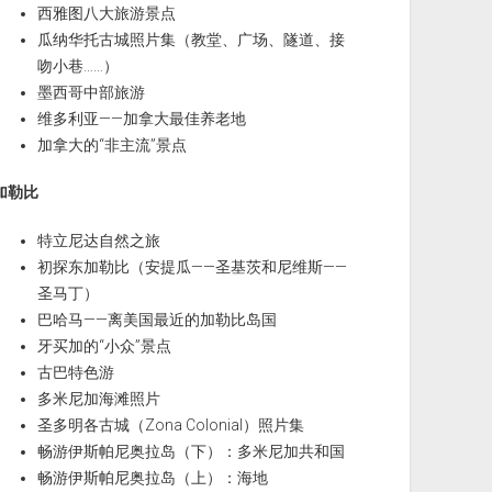
西雅图八大旅游景点
瓜纳华托古城照片集（教堂、广场、隧道、接
吻小巷……）
墨西哥中部旅游
维多利亚——加拿大最佳养老地
加拿大的“非主流”景点
加勒比
特立尼达自然之旅
初探东加勒比（安提瓜——圣基茨和尼维斯——
圣马丁）
巴哈马——离美国最近的加勒比岛国
牙买加的“小众”景点
古巴特色游
多米尼加海滩照片
圣多明各古城（Zona Colonial）照片集
畅游伊斯帕尼奥拉岛（下）：多米尼加共和国
畅游伊斯帕尼奥拉岛（上）：海地