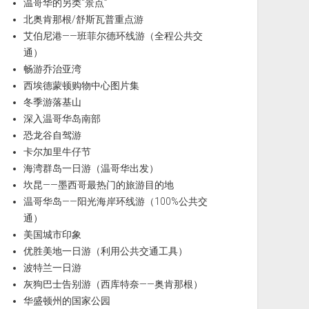
温哥华的另类“景点”
北奥肯那根/舒斯瓦普重点游
艾伯尼港——班菲尔德环线游（全程公共交
通）
畅游乔治亚湾
西埃德蒙顿购物中心图片集
冬季游落基山
深入温哥华岛南部
恐龙谷自驾游
卡尔加里牛仔节
海湾群岛一日游（温哥华出发）
坎昆——墨西哥最热门的旅游目的地
温哥华岛——阳光海岸环线游（100%公共交
通）
美国城市印象
优胜美地一日游（利用公共交通工具）
波特兰一日游
灰狗巴士告别游（西库特奈——奥肯那根）
华盛顿州的国家公园