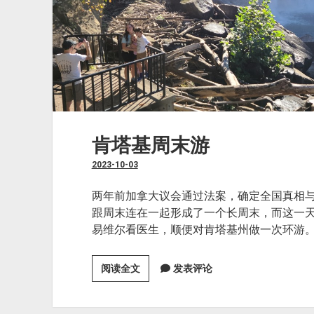
华
盛
顿）
肯塔基周末游
2023-10-03
两年前加拿大议会通过法案，确定全国真相
跟周末连在一起形成了一个长周末，而这一
易维尔看医生，顺便对肯塔基州做一次环游。
肯
阅读全文
发表评论
塔
基