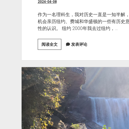
2024-04-08
作为一名理科生，我对历史一直是一知半解
机会亲历纽约、费城和华盛顿的一些有历史意
性的认识。 纽约 2000年我去过纽约，…
去
阅读全文
发表评论
美
东
了
解
历
史
（纽
约
——
费
城
——