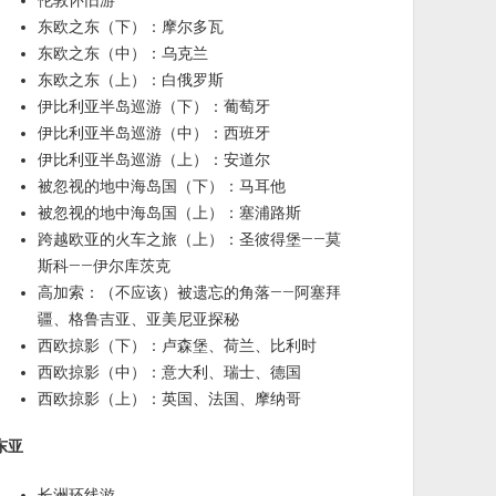
伦敦怀旧游
东欧之东（下）：摩尔多瓦
东欧之东（中）：乌克兰
东欧之东（上）：白俄罗斯
伊比利亚半岛巡游（下）：葡萄牙
伊比利亚半岛巡游（中）：西班牙
伊比利亚半岛巡游（上）：安道尔
被忽视的地中海岛国（下）：马耳他
被忽视的地中海岛国（上）：塞浦路斯
跨越欧亚的火车之旅（上）：圣彼得堡——莫
斯科——伊尔库茨克
高加索：（不应该）被遗忘的角落——阿塞拜
疆、格鲁吉亚、亚美尼亚探秘
西欧掠影（下）：卢森堡、荷兰、比利时
西欧掠影（中）：意大利、瑞士、德国
西欧掠影（上）：英国、法国、摩纳哥
东亚
长洲环线游