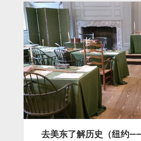
环
线
游
（温
哥
华
出
发）
去美东了解历史（纽约—