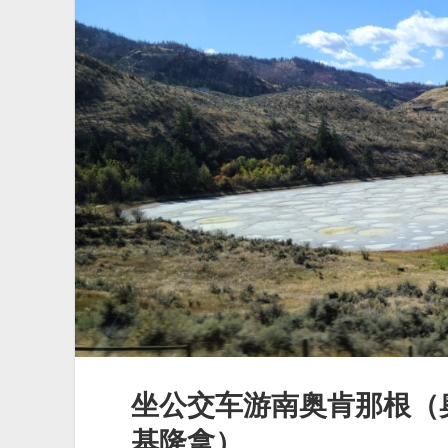
冰
山
坐公交车游南奥肯那根（
基隆拿）