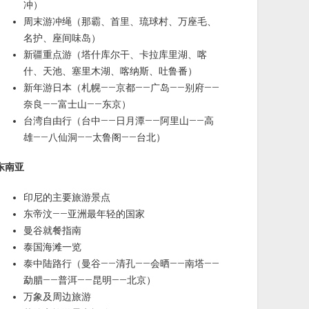
冲）
周末游冲绳（那霸、首里、琉球村、万座毛、
名护、座间味岛）
新疆重点游（塔什库尔干、卡拉库里湖、喀
什、天池、塞里木湖、喀纳斯、吐鲁番）
新年游日本（札幌——京都——广岛——别府——
奈良——富士山——东京）
台湾自由行（台中——日月潭——阿里山——高
雄——八仙洞——太鲁阁——台北）
东南亚
印尼的主要旅游景点
东帝汶——亚洲最年轻的国家
曼谷就餐指南
泰国海滩一览
泰中陆路行（曼谷——清孔——会晒——南塔——
勐腊——普洱——昆明——北京）
万象及周边旅游