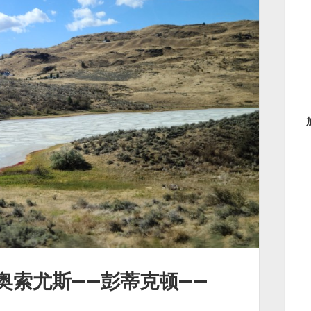
奥索尤斯——彭蒂克顿——