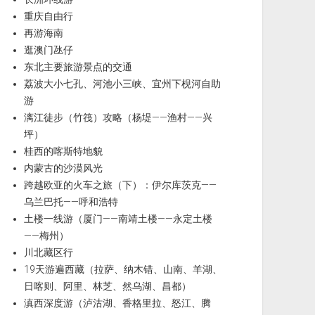
重庆自由行
再游海南
逛澳门氹仔
东北主要旅游景点的交通
荔波大小七孔、河池小三峡、宜州下枧河自助
游
漓江徒步（竹筏）攻略（杨堤——渔村——兴
坪）
桂西的喀斯特地貌
内蒙古的沙漠风光
跨越欧亚的火车之旅（下）：伊尔库茨克——
乌兰巴托——呼和浩特
土楼一线游（厦门——南靖土楼——永定土楼
——梅州）
川北藏区行
19天游遍西藏（拉萨、纳木错、山南、羊湖、
日喀则、阿里、林芝、然乌湖、昌都）
滇西深度游（泸沽湖、香格里拉、怒江、腾