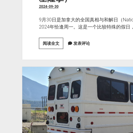
2024-09-30
9月30日是加拿大的全国真相与和解日（National Day 
2024年恰逢周一。这是一个比较特殊的假
坐
阅读全文
发表评论
公
交
车
游
南
奥
肯
那
根
（奥
索
尤