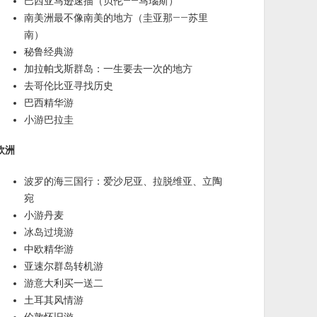
巴西亚马逊速描（贝伦——马瑙斯）
南美洲最不像南美的地方（圭亚那——苏里
南）
秘鲁经典游
加拉帕戈斯群岛：一生要去一次的地方
去哥伦比亚寻找历史
巴西精华游
小游巴拉圭
欧洲
波罗的海三国行：爱沙尼亚、拉脱维亚、立陶
宛
小游丹麦
冰岛过境游
中欧精华游
亚速尔群岛转机游
游意大利买一送二
土耳其风情游