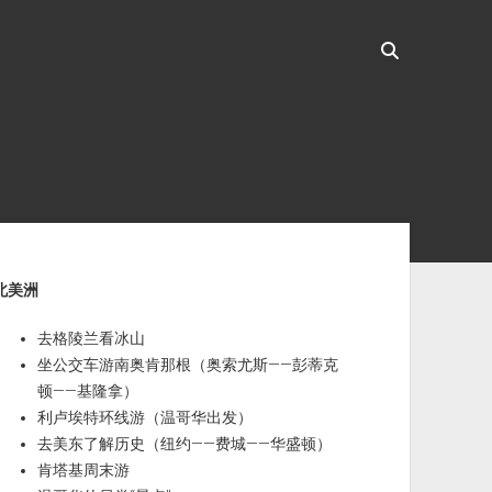
ebar
北美洲
去格陵兰看冰山
坐公交车游南奥肯那根（奥索尤斯——彭蒂克
顿——基隆拿）
利卢埃特环线游（温哥华出发）
去美东了解历史（纽约——费城——华盛顿）
肯塔基周末游