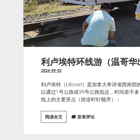
斯
——
彭
蒂
克
顿
——
基
利卢埃特环线游（温哥华
隆
拿）
2024-09-02
利卢埃特（Lillooet）是加拿大卑诗省西
以通过1号公路或99号公路抵达，时间差不
线上的主要景点（按逆时针顺序）：…
利
阅读全文
发表评论
卢
埃
特