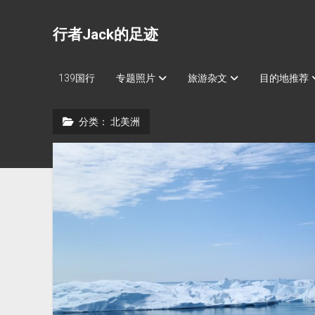
行者Jack的足迹
139国行
专题照片
旅游杂文
目的地推荐
分类：
北美洲