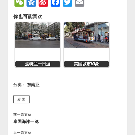
W
Q
Si
F
T
E
e
z
n
a
wi
m
你也可能喜欢
C
o
a
c
tt
ai
h
n
W
e
er
l
at
e
ei
b
b
o
o
o
波特兰一日游
美国城市印象
k
分类：
东南亚
泰国
前一篇文章
泰国海滩一览
后一篇文章