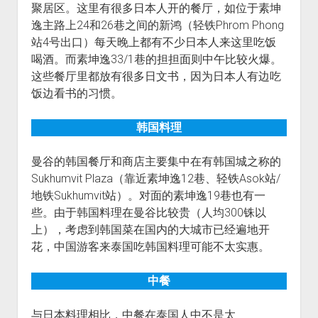
聚居区。这里有很多日本人开的餐厅，如位于素坤
逸主路上24和26巷之间的新鸿（轻铁Phrom Phong
站4号出口）每天晚上都有不少日本人来这里吃饭
喝酒。而素坤逸33/1巷的担担面则中午比较火爆。
这些餐厅里都放有很多日文书，因为日本人有边吃
饭边看书的习惯。
韩国料理
曼谷的韩国餐厅和商店主要集中在有韩国城之称的
Sukhumvit Plaza（靠近素坤逸12巷、轻铁Asok站/
地铁Sukhumvit站）。对面的素坤逸19巷也有一
些。由于韩国料理在曼谷比较贵（人均300铢以
上），考虑到韩国菜在国内的大城市已经遍地开
花，中国游客来泰国吃韩国料理可能不太实惠。
中餐
与日本料理相比，中餐在泰国人中不是太