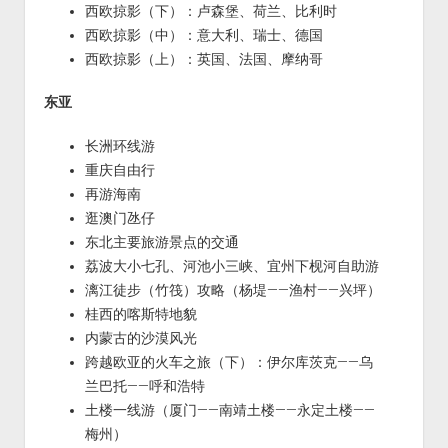
西欧掠影（下）：卢森堡、荷兰、比利时
西欧掠影（中）：意大利、瑞士、德国
西欧掠影（上）：英国、法国、摩纳哥
东亚
长洲环线游
重庆自由行
再游海南
逛澳门氹仔
东北主要旅游景点的交通
荔波大小七孔、河池小三峡、宜州下枧河自助游
漓江徒步（竹筏）攻略（杨堤——渔村——兴坪）
桂西的喀斯特地貌
内蒙古的沙漠风光
跨越欧亚的火车之旅（下）：伊尔库茨克——乌
兰巴托——呼和浩特
土楼一线游（厦门——南靖土楼——永定土楼——
梅州）