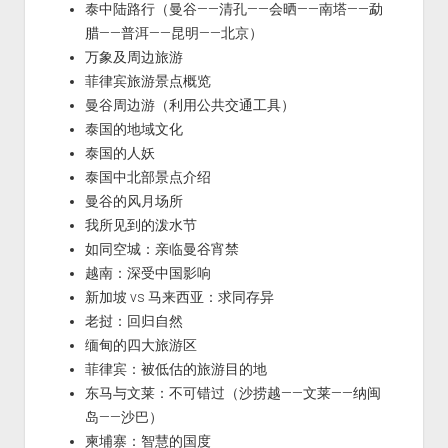
泰中陆路行（曼谷——清孔——会晒——南塔——勐
腊——普洱——昆明——北京）
万象及周边旅游
菲律宾旅游景点概览
曼谷周边游（利用公共交通工具）
泰国的地域文化
泰国的人妖
泰国中北部景点介绍
曼谷的风月场所
我所见到的泼水节
如同空城：亲临曼谷宵禁
越南：深受中国影响
新加坡 vs 马来西亚：求同存异
老挝：回归自然
缅甸的四大旅游区
菲律宾：被低估的旅游目的地
东马与文莱：不可错过（沙捞越——文莱——纳闽
岛——沙巴）
柬埔寨：智慧的国度