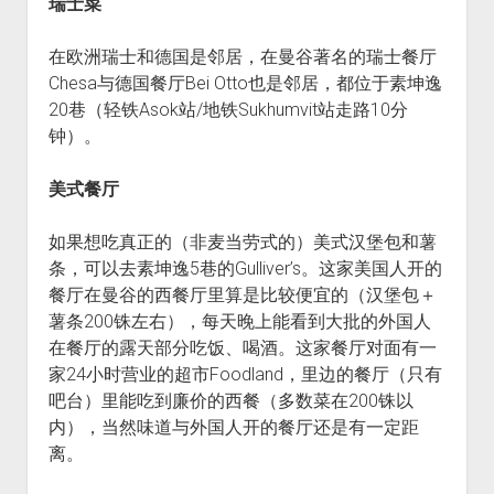
瑞士菜
在欧洲瑞士和德国是邻居，在曼谷著名的瑞士餐厅
Chesa与德国餐厅Bei Otto也是邻居，都位于素坤逸
20巷（轻铁Asok站/地铁Sukhumvit站走路10分
钟）。
美式餐厅
如果想吃真正的（非麦当劳式的）美式汉堡包和薯
条，可以去素坤逸5巷的Gulliver’s。这家美国人开的
餐厅在曼谷的西餐厅里算是比较便宜的（汉堡包＋
薯条200铢左右），每天晚上能看到大批的外国人
在餐厅的露天部分吃饭、喝酒。这家餐厅对面有一
家24小时营业的超市Foodland，里边的餐厅（只有
吧台）里能吃到廉价的西餐（多数菜在200铢以
内），当然味道与外国人开的餐厅还是有一定距
离。