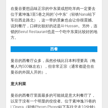
在曼谷要想品味正宗的中东菜或想吃羊肉一定要去
位于素坤逸3至5巷之间的“小中东”（轻铁Nana站下
车往西走路北），这一带的景象也会让你很震撼。
说到餐厅，口碑比较好的还是Al-Hussain。另外，连
锁的Beirut Restaurant也是一个吃中东菜比较好的地
方。
西餐
曼谷的西餐厅众多，虽然价钱比日本料理要高（晚
餐人均500铢左右），但非常正宗（通常都是住在
曼谷的外国人开的）。
意大利菜
曼谷的西餐厅里面最多的可能就是意大利餐厅了，
以至于没有一个明显的佼佼者。位于素坤逸39巷的
L’Opera（轻铁Phrom Phong站下车往北走10分钟）