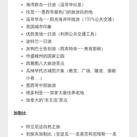
海湾群岛一日游（温哥华出发）
坎昆——墨西哥最热门的旅游目的地
温哥华岛——阳光海岸环线游（100%公共交通）
美国城市印象
优胜美地一日游（利用公共交通工具）
波特兰一日游
灰狗巴士告别游（西库特奈——奥肯那根）
华盛顿州的国家公园
西雅图八大旅游景点
瓜纳华托古城照片集（教堂、广场、隧道、接吻
小巷……）
墨西哥中部旅游
维多利亚——加拿大最佳养老地
加拿大的“非主流”景点
加勒比
特立尼达自然之旅
初探东加勒比（安提瓜——圣基茨和尼维斯——圣