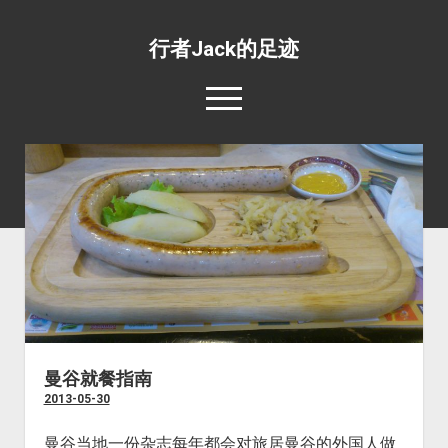
行者Jack的足迹
open
menu
139国行
open
专题照片
dropdown
open
旅游杂文
世界美食
menu
dropdown
open
环绕地球一周并不难
目的地推荐
野生动物
menu
dropdown
工薪族也可以周游世界
四条最惊心动魄的航线
宗教场所
menu
五条最具挑战性的公路
文化遗址
五条最值得体验的火车线路
边界口岸
曼谷就餐指南
2013-05-30
公共交通
世界之最
曼谷当地一份杂志每年都会对旅居曼谷的外国人做