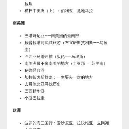
拉瓜
横扫中美洲（上）：伯利兹、危地马拉
南美洲
巴塔哥尼亚——南美洲的最南部
拉普拉塔河流域旅游（布宜诺斯艾利斯——乌拉
圭）
巴西亚马逊速描（贝伦——马瑙斯）
南美洲最不像南美的地方（圭亚那——苏里南）
秘鲁经典游
加拉帕戈斯群岛：一生要去一次的地方
去哥伦比亚寻找历史
巴西精华游
小游巴拉圭
欧洲
波罗的海三国行：爱沙尼亚、拉脱维亚、立陶宛