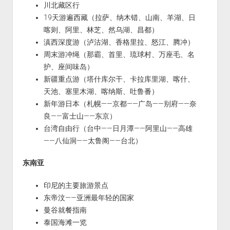
川北藏区行
19天游遍西藏（拉萨、纳木错、山南、羊湖、日
喀则、阿里、林芝、然乌湖、昌都）
滇西深度游（泸沽湖、香格里拉、怒江、腾冲）
周末游冲绳（那霸、首里、琉球村、万座毛、名
护、座间味岛）
新疆重点游（塔什库尔干、卡拉库里湖、喀什、
天池、塞里木湖、喀纳斯、吐鲁番）
新年游日本（札幌——京都——广岛——别府——奈
良——富士山——东京）
台湾自由行（台中——日月潭——阿里山——高雄
——八仙洞——太鲁阁——台北）
东南亚
印尼的主要旅游景点
东帝汶——亚洲最年轻的国家
曼谷就餐指南
泰国海滩一览