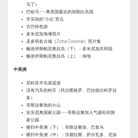
马丁）
巴哈马——离美国最近的加勒比岛国
牙买加的“小众”景点
古巴特色游
多米尼加海滩照片
圣多明各古城（Zona Colonial）照片集
畅游伊斯帕尼奥拉岛（下）：多米尼加共和国
畅游伊斯帕尼奥拉岛（上）：海地
中美洲
尼科亚半岛逍遥游
没有汽车的村庄（托尔图格罗、巴拉德尔科罗拉
多）
哥斯达黎加的火山
安东尼奥国家公园——哥斯达黎加人气最旺的国
家公园
横扫中美洲（下）：哥斯达黎加、巴拿马
横扫中美洲（中）：洪都拉斯、萨尔瓦多、尼加