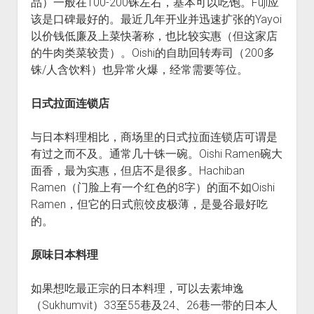
品）一般在100-200铢左右，基本可以吃饱。Fuji应
该是口碑最好的。最近几年开业并迅速扩张的Yayoi
以价钱低廉及上菜快著称，也比较实惠（但这家店
的牛肉类菜较贵）。Oishi的自助回转寿司（200多
铢/人含饮料）也异常火爆，经常需要等位。
日式拉面连锁店
与日本料理相比，商场里的日式拉面连锁店可谓是
有过之而不及。通常几十铢一碗。Oishi Ramen碗大
面香，最为实惠，但店不是很多。Hachiban
Ramen（门脸上有一个红色的8字）的面不如Oishi
Ramen，但它的日式煎饺皮极薄，是曼谷最好吃
的。
原味日本料理
如果想吃最正宗的日本料理，可以去素坤逸
（Sukhumvit）33至55巷及24、26巷一带的日本人