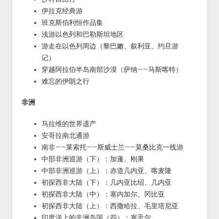
伊拉克经典游
班克斯伯利恒作品集
浅游以色列和巴勒斯坦地区
游走在以色列周边（黎巴嫩、叙利亚、约旦游
记）
穿越阿拉伯半岛南部沙漠（萨纳——马斯喀特）
难忘的伊朗之行
非洲
马拉维的世界遗产
安哥拉南北通游
南非——莱索托——斯威士兰——莫桑比克一线游
中部非洲巡游（下）：加蓬、刚果
中部非洲巡游（上）：赤道几内亚、喀麦隆
初探西非大陆（下）：几内亚比绍、几内亚
初探西非大陆（中）：塞内加尔、冈比亚
初探西非大陆（上）：西撒哈拉、毛里塔尼亚
印度洋上的非洲岛国（四）：塞舌尔