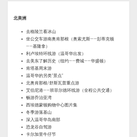
Sidebar
北美洲
去格陵兰看冰山
坐公交车游南奥肯那根（奥索尤斯——彭蒂克顿
——基隆拿）
利卢埃特环线游（温哥华出发）
去美东了解历史（纽约——费城——华盛顿）
肯塔基周末游
温哥华的另类“景点”
北奥肯那根/舒斯瓦普重点游
艾伯尼港——班菲尔德环线游（全程公共交通）
畅游乔治亚湾
西埃德蒙顿购物中心图片集
冬季游落基山
深入温哥华岛南部
恐龙谷自驾游
卡尔加里牛仔节