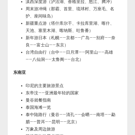
滇西深度游（泸沽湖、香格里拉、怒江、腾冲）
周末游冲绳（那霸、首里、琉球村、万座毛、名
护、座间味岛）
新疆重点游（塔什库尔干、卡拉库里湖、喀什、
天池、塞里木湖、喀纳斯、吐鲁番）
新年游日本（札幌——京都——广岛——别府——奈
良——富士山——东京）
台湾自由行（台中——日月潭——阿里山——高雄
——八仙洞——太鲁阁——台北）
东南亚
印尼的主要旅游景点
东帝汶——亚洲最年轻的国家
曼谷就餐指南
泰国海滩一览
泰中陆路行（曼谷——清孔——会晒——南塔——勐
腊——普洱——昆明——北京）
万象及周边旅游