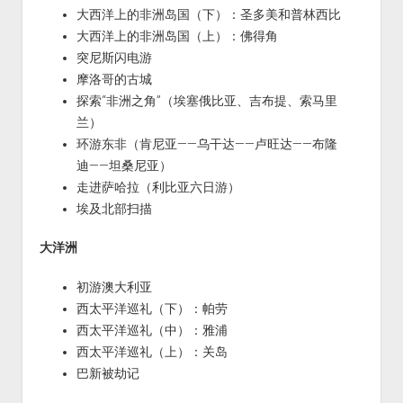
大西洋上的非洲岛国（下）：圣多美和普林西比
大西洋上的非洲岛国（上）：佛得角
突尼斯闪电游
摩洛哥的古城
探索“非洲之角”（埃塞俄比亚、吉布提、索马里
兰）
环游东非（肯尼亚——乌干达——卢旺达——布隆
迪——坦桑尼亚）
走进萨哈拉（利比亚六日游）
埃及北部扫描
大洋洲
初游澳大利亚
西太平洋巡礼（下）：帕劳
西太平洋巡礼（中）：雅浦
西太平洋巡礼（上）：关岛
巴新被劫记