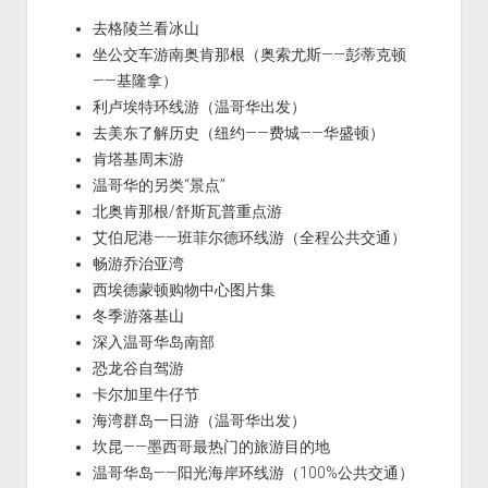
去格陵兰看冰山
坐公交车游南奥肯那根（奥索尤斯——彭蒂克顿
——基隆拿）
利卢埃特环线游（温哥华出发）
去美东了解历史（纽约——费城——华盛顿）
肯塔基周末游
温哥华的另类“景点”
北奥肯那根/舒斯瓦普重点游
艾伯尼港——班菲尔德环线游（全程公共交通）
畅游乔治亚湾
西埃德蒙顿购物中心图片集
冬季游落基山
深入温哥华岛南部
恐龙谷自驾游
卡尔加里牛仔节
海湾群岛一日游（温哥华出发）
坎昆——墨西哥最热门的旅游目的地
温哥华岛——阳光海岸环线游（100%公共交通）