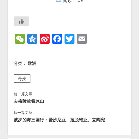
阅读: 169
W
Q
Si
F
T
E
e
z
n
a
wi
m
C
o
a
c
tt
ai
分类：
欧洲
h
n
W
e
er
l
at
e
ei
b
丹麦
b
o
前一篇文章
o
o
去格陵兰看冰山
k
后一篇文章
波罗的海三国行：爱沙尼亚、拉脱维亚、立陶宛