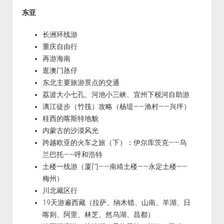
东亚
长洲环线游
重庆自由行
再游海南
逛澳门氹仔
东北主要旅游景点的交通
荔波大小七孔、河池小三峡、宜州下枧河自助游
漓江徒步（竹筏）攻略（杨堤——渔村——兴坪）
桂西的喀斯特地貌
内蒙古的沙漠风光
跨越欧亚的火车之旅（下）：伊尔库茨克——乌
兰巴托——呼和浩特
土楼一线游（厦门——南靖土楼——永定土楼——
梅州）
川北藏区行
19天游遍西藏（拉萨、纳木错、山南、羊湖、日
喀则、阿里、林芝、然乌湖、昌都）