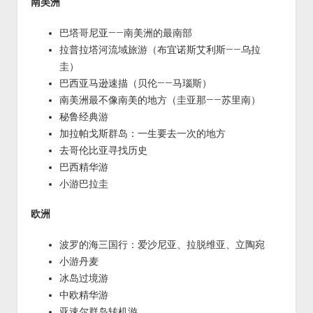
南美洲
巴塔哥尼亚——南美洲的最南部
拉普拉塔河流域旅游（布宜诺斯艾利斯——乌拉
圭）
巴西亚马逊速描（贝伦——马瑙斯）
南美洲最不像南美的地方（圭亚那——苏里南）
秘鲁经典游
加拉帕戈斯群岛：一生要去一次的地方
去哥伦比亚寻找历史
巴西精华游
小游巴拉圭
欧洲
波罗的海三国行：爱沙尼亚、拉脱维亚、立陶宛
小游丹麦
冰岛过境游
中欧精华游
亚速尔群岛转机游