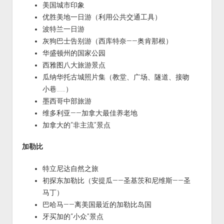
美国城市印象
优胜美地一日游（利用公共交通工具）
波特兰一日游
灰狗巴士告别游（西库特奈——奥肯那根）
华盛顿州的国家公园
西雅图八大旅游景点
瓜纳华托古城照片集（教堂、广场、隧道、接吻
小巷……）
墨西哥中部旅游
维多利亚——加拿大最佳养老地
加拿大的“非主流”景点
加勒比
特立尼达自然之旅
初探东加勒比（安提瓜——圣基茨和尼维斯——圣
马丁）
巴哈马——离美国最近的加勒比岛国
牙买加的“小众”景点