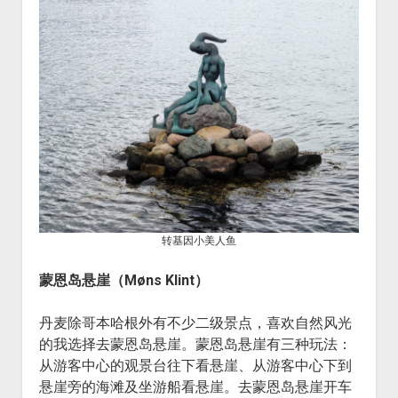
转基因小美人鱼
蒙恩岛悬崖（Møns Klint）
丹麦除哥本哈根外有不少二级景点，喜欢自然风光
的我选择去蒙恩岛悬崖。蒙恩岛悬崖有三种玩法：
从游客中心的观景台往下看悬崖、从游客中心下到
悬崖旁的海滩及坐游船看悬崖。去蒙恩岛悬崖开车