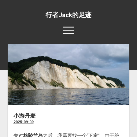
行者Jack的足迹
open
menu
139国行
open
专题照片
dropdown
open
旅游杂文
世界美食
menu
dropdown
open
环绕地球一周并不难
目的地推荐
野生动物
menu
dropdown
工薪族也可以周游世界
四条最惊心动魄的航线
宗教场所
menu
五条最具挑战性的公路
文化遗址
五条最值得体验的火车线路
边界口岸
小游丹麦
2025-09-09
公共交通
世界之最
去过
格陵兰岛
之后，我需要找一个“下家”。由于绝