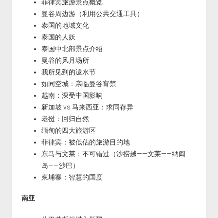
菲律宾旅游景点概览
曼谷周边游（利用公共交通工具）
泰国的地域文化
泰国的人妖
泰国中北部景点介绍
曼谷的风月场所
我所见到的泼水节
如同空城：亲临曼谷宵禁
越南：深受中国影响
新加坡 vs 马来西亚：求同存异
老挝：回归自然
缅甸的四大旅游区
菲律宾：被低估的旅游目的地
东马与文莱：不可错过（沙捞越——文莱——纳闽
岛——沙巴）
柬埔寨：智慧的国度
南亚