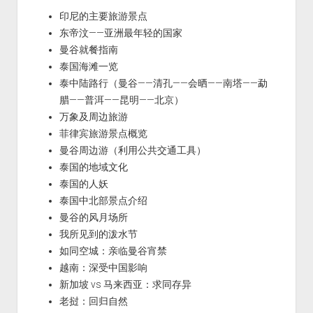
印尼的主要旅游景点
东帝汶——亚洲最年轻的国家
曼谷就餐指南
泰国海滩一览
泰中陆路行（曼谷——清孔——会晒——南塔——勐
腊——普洱——昆明——北京）
万象及周边旅游
菲律宾旅游景点概览
曼谷周边游（利用公共交通工具）
泰国的地域文化
泰国的人妖
泰国中北部景点介绍
曼谷的风月场所
我所见到的泼水节
如同空城：亲临曼谷宵禁
越南：深受中国影响
新加坡 vs 马来西亚：求同存异
老挝：回归自然