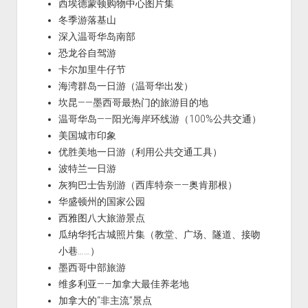
西埃德蒙顿购物中心图片集
冬季游落基山
深入温哥华岛南部
恐龙谷自驾游
卡尔加里牛仔节
海湾群岛一日游（温哥华出发）
坎昆——墨西哥最热门的旅游目的地
温哥华岛——阳光海岸环线游（100%公共交通）
美国城市印象
优胜美地一日游（利用公共交通工具）
波特兰一日游
灰狗巴士告别游（西库特奈——奥肯那根）
华盛顿州的国家公园
西雅图八大旅游景点
瓜纳华托古城照片集（教堂、广场、隧道、接吻
小巷……）
墨西哥中部旅游
维多利亚——加拿大最佳养老地
加拿大的“非主流”景点