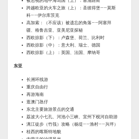
被忽视的地中海岛国（上）：塞浦路斯
跨越欧亚的火车之旅（上）：圣彼得堡——莫斯
科——伊尔库茨克
高加索：（不应该）被遗忘的角落——阿塞拜
疆、格鲁吉亚、亚美尼亚探秘
西欧掠影（下）：卢森堡、荷兰、比利时
西欧掠影（中）：意大利、瑞士、德国
西欧掠影（上）：英国、法国、摩纳哥
东亚
长洲环线游
重庆自由行
再游海南
逛澳门氹仔
东北主要旅游景点的交通
荔波大小七孔、河池小三峡、宜州下枧河自助游
漓江徒步（竹筏）攻略（杨堤——渔村——兴坪）
桂西的喀斯特地貌