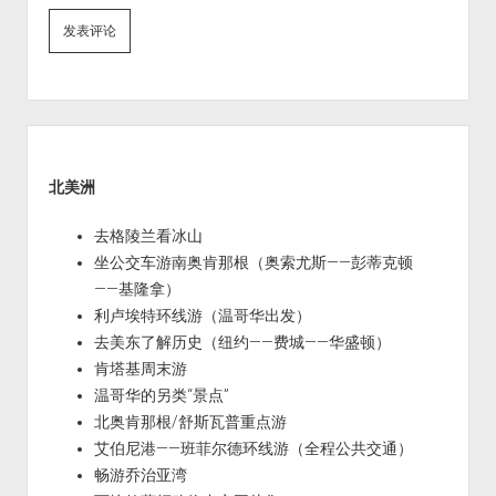
Sidebar
北美洲
去格陵兰看冰山
坐公交车游南奥肯那根（奥索尤斯——彭蒂克顿
——基隆拿）
利卢埃特环线游（温哥华出发）
去美东了解历史（纽约——费城——华盛顿）
肯塔基周末游
温哥华的另类“景点”
北奥肯那根/舒斯瓦普重点游
艾伯尼港——班菲尔德环线游（全程公共交通）
畅游乔治亚湾