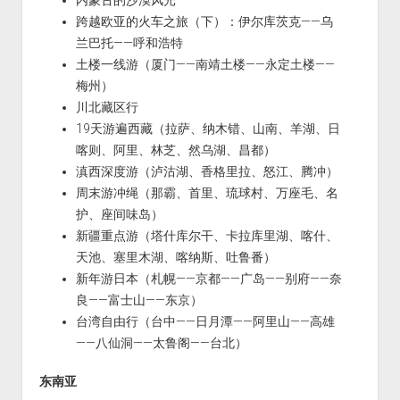
内蒙古的沙漠风光
跨越欧亚的火车之旅（下）：伊尔库茨克——乌
兰巴托——呼和浩特
土楼一线游（厦门——南靖土楼——永定土楼——
梅州）
川北藏区行
19天游遍西藏（拉萨、纳木错、山南、羊湖、日
喀则、阿里、林芝、然乌湖、昌都）
滇西深度游（泸沽湖、香格里拉、怒江、腾冲）
周末游冲绳（那霸、首里、琉球村、万座毛、名
护、座间味岛）
新疆重点游（塔什库尔干、卡拉库里湖、喀什、
天池、塞里木湖、喀纳斯、吐鲁番）
新年游日本（札幌——京都——广岛——别府——奈
良——富士山——东京）
台湾自由行（台中——日月潭——阿里山——高雄
——八仙洞——太鲁阁——台北）
东南亚