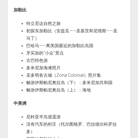
加勒比
特立尼达自然之旅
初探东加勒比（安提瓜——圣基茨和尼维斯——圣
马丁）
巴哈马——离美国最近的加勒比岛国
牙买加的“小众”景点
古巴特色游
多米尼加海滩照片
圣多明各古城（Zona Colonial）照片集
畅游伊斯帕尼奥拉岛（下）：多米尼加共和国
畅游伊斯帕尼奥拉岛（上）：海地
中美洲
尼科亚半岛逍遥游
没有汽车的村庄（托尔图格罗、巴拉德尔科罗拉
多）