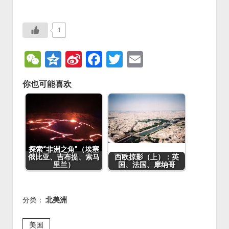
1
W
Q
Si
F
T
E
e
z
n
a
wi
m
你也可能喜欢
C
o
a
c
tt
ai
h
n
W
e
er
l
at
e
ei
b
b
o
探索“非洲之角”（埃塞
o
o
俄比亚、吉布提、索马
西欧掠影（上）：英
里兰）
国、法国、摩纳哥
k
分类：
北美洲
美国