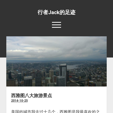
行者Jack的足迹
open
menu
139国行
open
专题照片
dropdown
open
旅游杂文
世界美食
menu
dropdown
open
环绕地球一周并不难
目的地推荐
野生动物
menu
dropdown
工薪族也可以周游世界
四条最惊心动魄的航线
宗教场所
menu
五条最具挑战性的公路
文化遗址
五条最值得体验的火车线路
边界口岸
西雅图八大旅游景点
2014-10-25
公共交通
世界之最
美国的城市我去过十几个，西雅图是我最喜欢的之