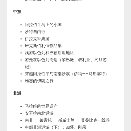
中东
阿拉伯半岛上的小国
沙特自由行
伊拉克经典游
班克斯伯利恒作品集
浅游以色列和巴勒斯坦地区
游走在以色列周边（黎巴嫩、叙利亚、约旦游
记）
穿越阿拉伯半岛南部沙漠（萨纳——马斯喀特）
难忘的伊朗之行
非洲
马拉维的世界遗产
安哥拉南北通游
南非——莱索托——斯威士兰——莫桑比克一线游
中部非洲巡游（下）：加蓬、刚果