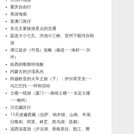
重庆自由行
再游海南
逛澳门氹仔
东北主要旅游景点的交通
荔波大小七孔、河池小三峡、宜州下枧河自助
游
漓江徒步（竹筏）攻略（杨堤——渔村——兴
坪）
桂西的喀斯特地貌
内蒙古的沙漠风光
跨越欧亚的火车之旅（下）：伊尔库茨克——
乌兰巴托——呼和浩特
土楼一线游（厦门——南靖土楼——永定土楼
——梅州）
川北藏区行
19天游遍西藏（拉萨、纳木错、山南、羊湖、
日喀则、阿里、林芝、然乌湖、昌都）
滇西深度游（泸沽湖、香格里拉、怒江、腾