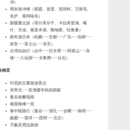
冲）
周末游冲绳（那霸、首里、琉球村、万座毛、
名护、座间味岛）
新疆重点游（塔什库尔干、卡拉库里湖、喀
什、天池、塞里木湖、喀纳斯、吐鲁番）
新年游日本（札幌——京都——广岛——别府——
奈良——富士山——东京）
台湾自由行（台中——日月潭——阿里山——高
雄——八仙洞——太鲁阁——台北）
东南亚
印尼的主要旅游景点
东帝汶——亚洲最年轻的国家
曼谷就餐指南
泰国海滩一览
泰中陆路行（曼谷——清孔——会晒——南塔——
勐腊——普洱——昆明——北京）
万象及周边旅游