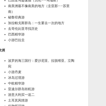
巴西亚马逊速描（贝伦——马瑙斯）
南美洲最不像南美的地方（圭亚那——苏里
南）
秘鲁经典游
加拉帕戈斯群岛：一生要去一次的地方
去哥伦比亚寻找历史
巴西精华游
小游巴拉圭
欧洲
波罗的海三国行：爱沙尼亚、拉脱维亚、立陶
宛
小游丹麦
冰岛过境游
中欧精华游
亚速尔群岛转机游
游意大利买一送二
土耳其风情游