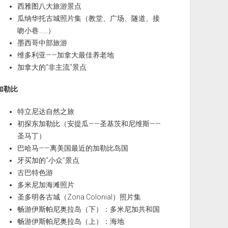
西雅图八大旅游景点
瓜纳华托古城照片集（教堂、广场、隧道、接
吻小巷……）
墨西哥中部旅游
维多利亚——加拿大最佳养老地
加拿大的“非主流”景点
加勒比
特立尼达自然之旅
初探东加勒比（安提瓜——圣基茨和尼维斯——
圣马丁）
巴哈马——离美国最近的加勒比岛国
牙买加的“小众”景点
古巴特色游
多米尼加海滩照片
圣多明各古城（Zona Colonial）照片集
畅游伊斯帕尼奥拉岛（下）：多米尼加共和国
畅游伊斯帕尼奥拉岛（上）：海地