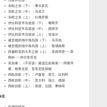
伦敦怀旧游
东欧之东（下）：摩尔多瓦
东欧之东（中）：乌克兰
东欧之东（上）：白俄罗斯
伊比利亚半岛巡游（下）：葡萄牙
伊比利亚半岛巡游（中）：西班牙
伊比利亚半岛巡游（上）：安道尔
被忽视的地中海岛国（下）：马耳他
被忽视的地中海岛国（上）：塞浦路斯
跨越欧亚的火车之旅（上）：圣彼得堡——莫
斯科——伊尔库茨克
高加索：（不应该）被遗忘的角落——阿塞拜
疆、格鲁吉亚、亚美尼亚探秘
西欧掠影（下）：卢森堡、荷兰、比利时
西欧掠影（中）：意大利、瑞士、德国
西欧掠影（上）：英国、法国、摩纳哥
东亚
长洲环线游