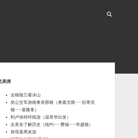
ebar
北美洲
去格陵兰看冰山
坐公交车游南奥肯那根（奥索尤斯——彭蒂克
顿——基隆拿）
利卢埃特环线游（温哥华出发）
去美东了解历史（纽约——费城——华盛顿）
肯塔基周末游