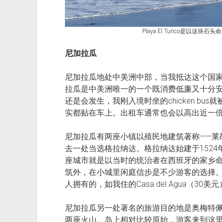
Playa El Tunco是以这块
尼加拉瓜
尼加拉瓜地处中美洲中部，当我抵达这个国
拉瓜是中美洲唯一的一个既消费低廉又十分
还是会发生，我刚入境时坐的chicken b
实都贴在车上。出租车通常也会以高出近一
尼加拉瓜有两座小镇以殖民地建筑著称——莱昂（
去一处当选格拉纳达。格拉纳达始建于152
座城市就是以当时的统治者在西班牙的家乡
筑外，在小城里闲庭信步是不少游客的选择
人拥有的，如我住的Casa del Agua（3
尼加拉瓜另一处著名的旅游目的地是奥梅特佩岛（I
两座火山。岛上相对比较原始，游客来到这