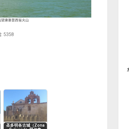
de湖远望康塞普西翁火山
 5358
圣多明各古城（Zona