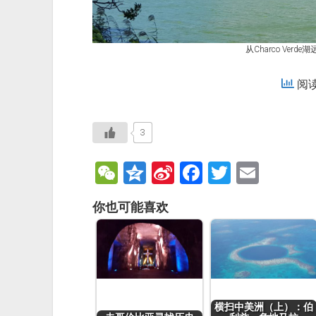
从Charco Ver
阅读:
3
W
Q
Si
F
T
E
e
z
n
a
wi
m
你也可能喜欢
C
o
a
c
tt
ai
h
n
W
e
er
l
at
e
ei
b
b
o
o
o
横扫中美洲（上）：伯