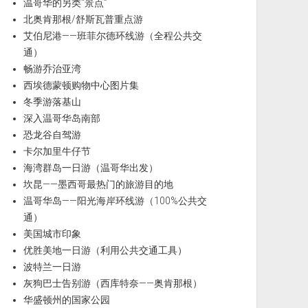
温哥华的另类“景点”
北奥肯那根/舒斯瓦普重点游
艾伯尼港——班菲尔德环线游（全程公共交
通）
畅游乔治亚湾
西埃德蒙顿购物中心图片集
冬季游落基山
深入温哥华岛南部
恐龙谷自驾游
卡尔加里牛仔节
海湾群岛一日游（温哥华出发）
坎昆——墨西哥最热门的旅游目的地
温哥华岛——阳光海岸环线游（100%公共交
通）
美国城市印象
优胜美地一日游（利用公共交通工具）
波特兰一日游
灰狗巴士告别游（西库特奈——奥肯那根）
华盛顿州的国家公园