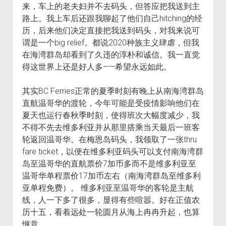
来，车上的老夫妇并不去码头，但答应把我送到主
路上。我上车后还跟我聊起了他们自己hitching的经
历，后来他们决定直接把我送到码头，对我来说可
谓是一个big relief。都说2020种族主义肆虐，但我
在海湾群岛却看到了久违的淳朴和诚信。我一直觉
得这世界上还是好人多——希望永远如此。
其实BC Ferries正常的夏季时刻有晚上从南海湾群岛
直航温哥华的渡轮，今年可能是受疫情影响他们在
夏天也运行春秋季时刻，使得班次大幅度减少，我
不得不先去维多利亚并从那里搭乘当天最后一班客
轮返回温哥华。在梅恩岛码头，我领取了一张thru
fare ticket，以便在维多利亚码头可以支付南海湾群
岛至温哥华的直航票价7加币多而不是维多利亚至
温哥华单程票价17加币左右（南海湾群岛至维多利
亚单程免费）。 维多利亚至温哥华的客轮是主航
线，人一下多了很多，显得有些喧嚣。好在正值农
历十五，看着远处一轮圆月从海上冉冉升起，也算
惬意。