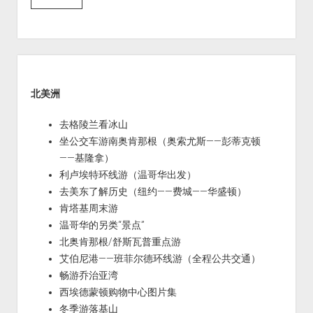
Sidebar
北美洲
去格陵兰看冰山
坐公交车游南奥肯那根（奥索尤斯——彭蒂克顿
——基隆拿）
利卢埃特环线游（温哥华出发）
去美东了解历史（纽约——费城——华盛顿）
肯塔基周末游
温哥华的另类“景点”
北奥肯那根/舒斯瓦普重点游
艾伯尼港——班菲尔德环线游（全程公共交通）
畅游乔治亚湾
西埃德蒙顿购物中心图片集
冬季游落基山