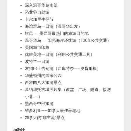
深入温哥华岛南部
恐龙谷自驾游
卡尔加里牛仔节
海湾群岛一日游（温哥华出发）
坎昆——墨西哥最热门的旅游目的地
温哥华岛——阳光海岸环线游（100%公共交通）
美国城市印象
优胜美地一日游（利用公共交通工具）
波特兰一日游
灰狗巴士告别游（西库特奈——奥肯那根）
华盛顿州的国家公园
西雅图八大旅游景点
瓜纳华托古城照片集（教堂、广场、隧道、接吻
小巷……）
墨西哥中部旅游
维多利亚——加拿大最佳养老地
加拿大的“非主流”景点
加勒比