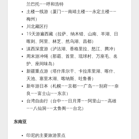
兰巴托——呼和浩特
土楼一线游（厦门——南靖土楼——永定土楼——
梅州）
川北藏区行
19天游遍西藏（拉萨、纳木错、山南、羊湖、日
喀则、阿里、林芝、然乌湖、昌都）
滇西深度游（泸沽湖、香格里拉、怒江、腾冲）
周末游冲绳（那霸、首里、琉球村、万座毛、名
护、座间味岛）
新疆重点游（塔什库尔干、卡拉库里湖、喀什、
天池、塞里木湖、喀纳斯、吐鲁番）
新年游日本（札幌——京都——广岛——别府——奈
良——富士山——东京）
台湾自由行（台中——日月潭——阿里山——高雄
——八仙洞——太鲁阁——台北）
东南亚
印尼的主要旅游景点