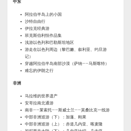
中东
阿拉伯半岛上的小国
沙特自由行
伊拉克经典游
班克斯伯利恒作品集
浅游以色列和巴勒斯坦地区
游走在以色列周边（黎巴嫩、叙利亚、约旦游
记）
穿越阿拉伯半岛南部沙漠（萨纳——马斯喀特）
难忘的伊朗之行
非洲
马拉维的世界遗产
安哥拉南北通游
南非——莱索托——斯威士兰——莫桑比克一线游
中部非洲巡游（下）：加蓬、刚果
中部非洲巡游（上）：赤道几内亚、喀麦隆