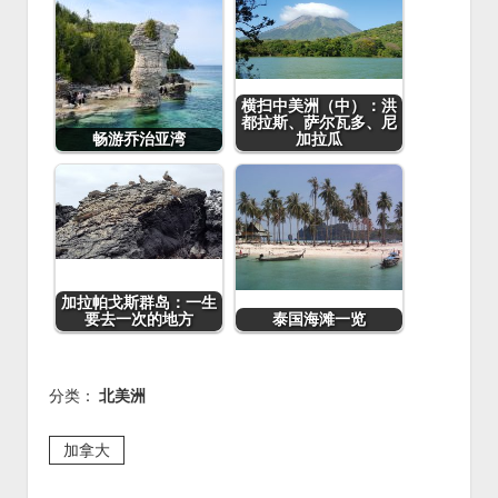
横扫中美洲（中）：洪
都拉斯、萨尔瓦多、尼
畅游乔治亚湾
加拉瓜
加拉帕戈斯群岛：一生
要去一次的地方
泰国海滩一览
分类：
北美洲
加拿大