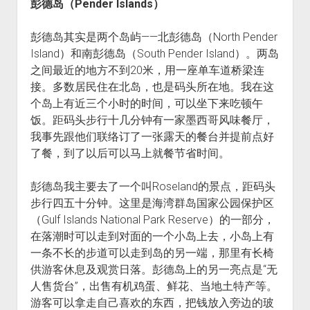
彭德岛（Pender Islands）
彭德岛其实是两个岛屿——北彭德岛（North Pender
Island）和南彭德岛（South Pender Island）。两岛
之间最近的地方不到20米，用一座单车道桥梁连
接。多数居民住在北岛，也是码头所在地。我在这
个岛上有近三个小时的时间，可以坐下来吃顿午
饭。距码头步行十几分钟有一家墨西哥风味餐厅，
我事先跟他们联络订了一张露天的餐台并提前点好
了餐，到了以后可以马上就餐节省时间。
彭德岛我主要去了一个叫Roseland的景点，距码头
步行四五十分钟。这里是海湾群岛国家公园保护区
（Gulf Islands National Park Reserve）的一部分，
在落潮时可以走到对面的一个小岛上去，小岛上有
一条不长的步道可以走到岛的另一端，那里有长椅
供游客休息及观赏日落。彭德岛上的另一亮点是“无
人售货台”，出售有机鸡蛋、鲜花、当地土特产等。
游客可以拿走自己喜欢的东西，把钱放入旁边的玻