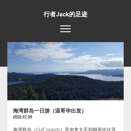
行者Jack的足迹
open
menu
139国行
open
专题照片
dropdown
open
旅游杂文
世界美食
menu
dropdown
open
环绕地球一周并不难
目的地推荐
野生动物
menu
dropdown
工薪族也可以周游世界
四条最惊心动魄的航线
宗教场所
menu
五条最具挑战性的公路
文化遗址
五条最值得体验的火车线路
边界口岸
海湾群岛一日游（温哥华出发）
2020-07-06
公共交通
世界之最
海湾群岛（Gulf Islands）是加拿大不列颠哥伦比亚