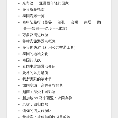
东帝汶——亚洲最年轻的国家
曼谷就餐指南
泰国海滩一览
泰中陆路行（曼谷——清孔——会晒——南塔——勐
腊——普洱——昆明——北京）
万象及周边旅游
菲律宾旅游景点概览
曼谷周边游（利用公共交通工具）
泰国的地域文化
泰国的人妖
泰国中北部景点介绍
曼谷的风月场所
我所见到的泼水节
如同空城：亲临曼谷宵禁
越南：深受中国影响
新加坡 vs 马来西亚：求同存异
老挝：回归自然
缅甸的四大旅游区
菲律宾：被低估的旅游目的地