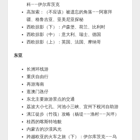
科——伊尔库茨克
高加索：（不应该）被遗忘的角落——阿塞拜
疆、格鲁吉亚、亚美尼亚探秘
西欧掠影（下）：卢森堡、荷兰、比利时
西欧掠影（中）：意大利、瑞士、德国
西欧掠影（上）：英国、法国、摩纳哥
东亚
长洲环线游
重庆自由行
再游海南
逛澳门氹仔
东北主要旅游景点的交通
荔波大小七孔、河池小三峡、宜州下枧河自助游
漓江徒步（竹筏）攻略（杨堤——渔村——兴坪）
桂西的喀斯特地貌
内蒙古的沙漠风光
跨越欧亚的火车之旅（下）：伊尔库茨克——乌