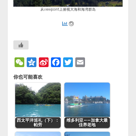
从viewpoint上俯视大海和海湾群岛
阅读: 2291
W
Q
Si
F
T
E
e
z
n
a
wi
m
你也可能喜欢
C
o
a
c
tt
ai
h
n
W
e
er
l
at
e
ei
b
b
o
o
o
西太平洋巡礼（下）：
维多利亚——加拿大最
帕劳
佳养老地
k