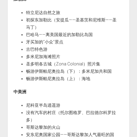
特立尼达自然之旅
初探东加勒比（安提瓜——圣基茨和尼维斯——圣
马丁）
巴哈马——离美国最近的加勒比岛国
牙买加的“小众”景点
古巴特色游
多米尼加海滩照片
圣多明各古城（Zona Colonial）照片集
畅游伊斯帕尼奥拉岛（下）：多米尼加共和国
畅游伊斯帕尼奥拉岛（上）：海地
中美洲
尼科亚半岛逍遥游
没有汽车的村庄（托尔图格罗、巴拉德尔科罗拉
多）
哥斯达黎加的火山
安东尼奥国家公园——哥斯达黎加人气最旺的国