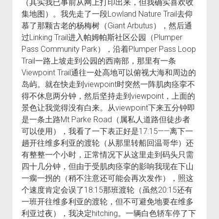
（其实我已事前从网上打印出来，但我确实喜欢收
集地图）。我先走了一段Lowland Nature Trail去仰
慕了那颗古老的杨梅树（Giant Arbutus），然后通
过Linking Trail进入帕姆帕斯社区公园（Plumper
Pass Community Park），沿着Plumper Pass Loop
Trail一路上坡走到公园的西南部，那里有一条
Viewpoint Trail通往一处高地可以俯视大海和周边的
岛屿。就在快走到viewpoint时突然一阵肌肉痉挛不
得不休息两分钟，然后坚持走到viewpoint，上面的
景色让我觉得没有白来。从viewpoint下来五分钟即
是一条土路Mt Parke Road（属私人道路但徒步者
可以使用），我看了一下表正好是17:15——离下一
趟开往维多利亚的渡轮（从那里转船回温哥华）还
有整整一个小时，正常情况下从这里走到码头只需
四十几分钟，但由于受肌肉痉挛的影响我现在下山
一瘸一拐的（稍不注意还可能会再次发作），照这
个速度肯定会误了18:15那班渡轮（虽然20:15还有
一班开往维多利亚的渡轮，但不可避免地要在维多
利亚过夜），我决定hitching。一辆白色轿车停了下