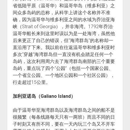
省低陆平原（温哥华）和温哥华岛（维多利亚）之
间众多岛屿的总称，从科学上讲这个名称并不准
确，因为温哥华与维多利亚之间的水域为乔治亚海
峡（Strait of Georgia），并非海湾。1792年乔治·
温哥华船长来到这里时误以为是一处海湾，虽然他
后来更正了自己的错误，但“海湾群岛”的名称却一
直沿用了下来。我以前在往返温哥华和维多利亚时
多次“穿越”海湾群岛但一直没有机会踏足任何一个
岛屿，这次利用周六去了海湾群岛南部的三个重要
岛屿，重点玩了四个“公园”（包括一个国家公园、
一个省立公园、一个地区公园和一个社区公园），
行走超过15公里。
加利亚诺岛（Galiano Island）
由于温哥华至海湾群岛以及海湾群岛之间的船不是
很频繁（每条线路每天只有一两班）而且不同的日
子时刻又有所不同，要在一天内玩三个岛又不开车