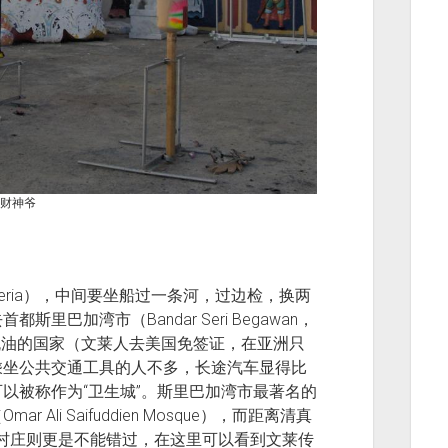
财神爷
ria），中间要坐船过一条河，过边检，换两
巴加湾市（Bandar Seri Begawan，
流油的国家（文莱人去美国免签证，在亚洲只
乘坐公共交通工具的人不多，长途汽车显得比
以被称作为“卫生城”。斯里巴加湾市最著名的
li Saifuddien Mosque），而距离清真
）水上村庄则更是不能错过，在这里可以看到文莱传