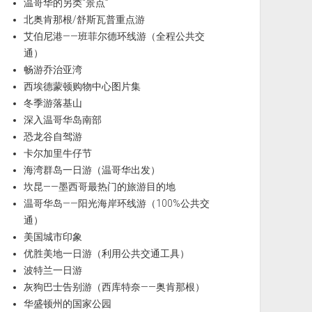
温哥华的另类“景点”
北奥肯那根/舒斯瓦普重点游
艾伯尼港——班菲尔德环线游（全程公共交
通）
畅游乔治亚湾
西埃德蒙顿购物中心图片集
冬季游落基山
深入温哥华岛南部
恐龙谷自驾游
卡尔加里牛仔节
海湾群岛一日游（温哥华出发）
坎昆——墨西哥最热门的旅游目的地
温哥华岛——阳光海岸环线游（100%公共交
通）
美国城市印象
优胜美地一日游（利用公共交通工具）
波特兰一日游
灰狗巴士告别游（西库特奈——奥肯那根）
华盛顿州的国家公园