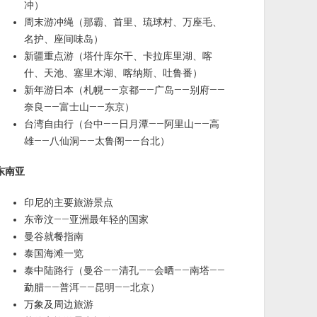
冲）
周末游冲绳（那霸、首里、琉球村、万座毛、
名护、座间味岛）
新疆重点游（塔什库尔干、卡拉库里湖、喀
什、天池、塞里木湖、喀纳斯、吐鲁番）
新年游日本（札幌——京都——广岛——别府——
奈良——富士山——东京）
台湾自由行（台中——日月潭——阿里山——高
雄——八仙洞——太鲁阁——台北）
东南亚
印尼的主要旅游景点
东帝汶——亚洲最年轻的国家
曼谷就餐指南
泰国海滩一览
泰中陆路行（曼谷——清孔——会晒——南塔——
勐腊——普洱——昆明——北京）
万象及周边旅游