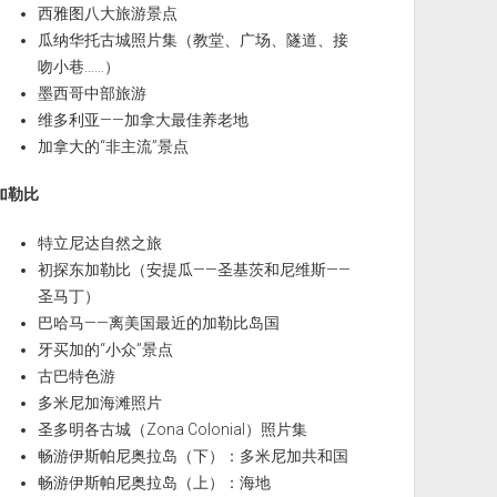
西雅图八大旅游景点
瓜纳华托古城照片集（教堂、广场、隧道、接
吻小巷……）
墨西哥中部旅游
维多利亚——加拿大最佳养老地
加拿大的“非主流”景点
加勒比
特立尼达自然之旅
初探东加勒比（安提瓜——圣基茨和尼维斯——
圣马丁）
巴哈马——离美国最近的加勒比岛国
牙买加的“小众”景点
古巴特色游
多米尼加海滩照片
圣多明各古城（Zona Colonial）照片集
畅游伊斯帕尼奥拉岛（下）：多米尼加共和国
畅游伊斯帕尼奥拉岛（上）：海地