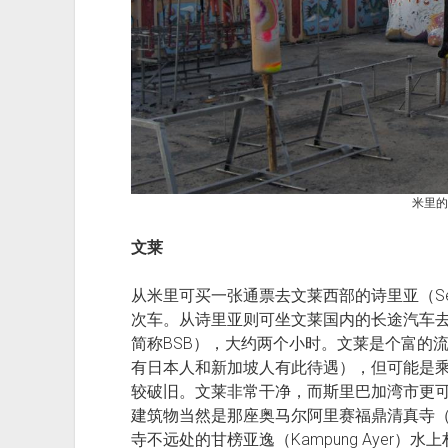
米里的
文莱
从米里可买一张通票去文莱西部的诗里亚（Se
次车。从诗里亚则可坐文莱国内的长途汽车去首都斯里
简称BSB），大约两个小时。文莱是个富的
有日本人和新加坡人有此待遇），但可能是
较破旧。文莱非常干净，而斯里巴加湾市更可
建筑物当然是那座奥马尔阿里赛福鼎清真寺（Omar A
寺不远处的甘榜亚逸（Kampung Ayer