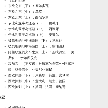
伦敦怀旧游
东欧之东（下）：摩尔多瓦
东欧之东（中）：乌克兰
东欧之东（上）：白俄罗斯
伊比利亚半岛巡游（下）：葡萄牙
伊比利亚半岛巡游（中）：西班牙
伊比利亚半岛巡游（上）：安道尔
被忽视的地中海岛国（下）：马耳他
被忽视的地中海岛国（上）：塞浦路斯
跨越欧亚的火车之旅（上）：圣彼得堡——莫
斯科——伊尔库茨克
高加索：（不应该）被遗忘的角落——阿塞拜
疆、格鲁吉亚、亚美尼亚探秘
西欧掠影（下）：卢森堡、荷兰、比利时
西欧掠影（中）：意大利、瑞士、德国
西欧掠影（上）：英国、法国、摩纳哥
东亚
长洲环线游