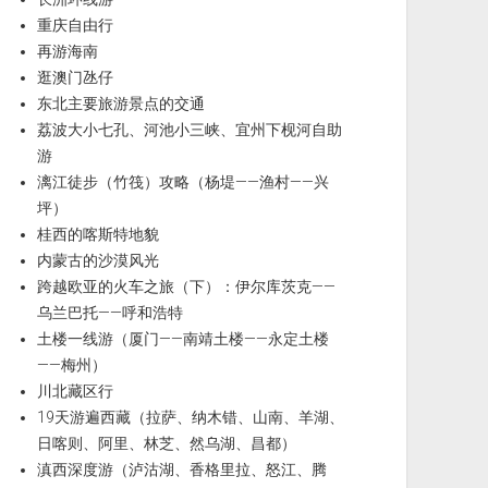
重庆自由行
再游海南
逛澳门氹仔
东北主要旅游景点的交通
荔波大小七孔、河池小三峡、宜州下枧河自助
游
漓江徒步（竹筏）攻略（杨堤——渔村——兴
坪）
桂西的喀斯特地貌
内蒙古的沙漠风光
跨越欧亚的火车之旅（下）：伊尔库茨克——
乌兰巴托——呼和浩特
土楼一线游（厦门——南靖土楼——永定土楼
——梅州）
川北藏区行
19天游遍西藏（拉萨、纳木错、山南、羊湖、
日喀则、阿里、林芝、然乌湖、昌都）
滇西深度游（泸沽湖、香格里拉、怒江、腾