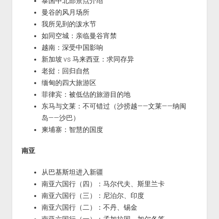
泰国中北部景点介绍
曼谷的风月场所
我所见到的泼水节
如同空城：亲临曼谷宵禁
越南：深受中国影响
新加坡 vs 马来西亚：求同存异
老挝：回归自然
缅甸的四大旅游区
菲律宾：被低估的旅游目的地
东马与文莱：不可错过（沙捞越——文莱——纳闽
岛——沙巴）
柬埔寨：智慧的国度
南亚
从巴基斯坦进入新疆
南亚六国行（四）：马尔代夫、斯里兰卡
南亚六国行（三）：尼泊尔、印度
南亚六国行（二）：不丹、锡金
南亚六国行（一）：孟加拉国、加尔各答