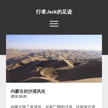
行者Jack的足迹
open
menu
139国行
open
专题照片
dropdown
open
旅游杂文
世界美食
menu
dropdown
open
环绕地球一周并不难
目的地推荐
野生动物
menu
dropdown
工薪族也可以周游世界
四条最惊心动魄的航线
宗教场所
menu
五条最具挑战性的公路
文化遗址
五条最值得体验的火车线路
边界口岸
内蒙古的沙漠风光
2010-10-25
公共交通
世界之最
内蒙古除了草原外，还有广阔的沙漠。比较有代表