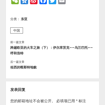
W
Q
Si
F
T
E
e
z
n
a
wi
m
C
o
a
c
tt
ai
分类：
东亚
h
n
W
e
er
l
at
e
ei
b
中国
b
o
前一篇文章
o
o
跨越欧亚的火车之旅（下）：伊尔库茨克——乌兰巴托——
k
呼和浩特
后一篇文章
桂西的喀斯特地貌
发表回复
您的邮箱地址不会被公开。
必填项已用
*
标注