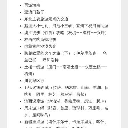
再游海南
逛澳门氹仔
东北主要旅游景点的交通
荔波大小七孔、河池小三峡、宜州下枧河自助游
漓江徒步（竹筏）攻略（杨堤——渔村——兴坪）
桂西的喀斯特地貌
内蒙古的沙漠风光
跨越欧亚的火车之旅（下）：伊尔库茨克——乌
兰巴托——呼和浩特
土楼一线游（厦门——南靖土楼——永定土楼——
梅州）
川北藏区行
19天游遍西藏（拉萨、纳木错、山南、羊湖、日
喀则、阿里、林芝、然乌湖、昌都）
滇西深度游（泸沽湖、香格里拉、怒江、腾冲）
周末游冲绳（那霸、首里、琉球村、万座毛、名
护、座间味岛）
新疆重点游（塔什库尔干、卡拉库里湖、喀什、