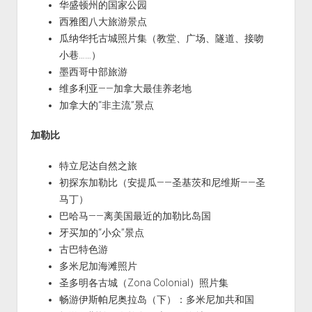
华盛顿州的国家公园
西雅图八大旅游景点
瓜纳华托古城照片集（教堂、广场、隧道、接吻
小巷……）
墨西哥中部旅游
维多利亚——加拿大最佳养老地
加拿大的“非主流”景点
加勒比
特立尼达自然之旅
初探东加勒比（安提瓜——圣基茨和尼维斯——圣
马丁）
巴哈马——离美国最近的加勒比岛国
牙买加的“小众”景点
古巴特色游
多米尼加海滩照片
圣多明各古城（Zona Colonial）照片集
畅游伊斯帕尼奥拉岛（下）：多米尼加共和国