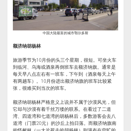
中国大陆最富的城市鄂尔多斯
额济纳胡杨林
旅游季节为10月份的头三个星期，很短。可坐火车
到临河、乌海或酒泉再倒班车去额济纳旗。通常是
每天早八点左右有一班车，下午到（酒泉每天上午
有两趟车）。10月份进出额济纳旗的班车比较紧
张，很难买到当次的班车。
额济纳胡杨林严格意义上说并不属于沙漠风光，但
它却与沙漠有着千丝万缕的联系。在看过了二道
湾、四道湾和七道湾的胡杨林后，多数游客会去八
道湾（门票20元）的沙丘上拍日落。而额济纳旗南
的怪树林（一大片死去的胡杨林）则漫布在空旷的