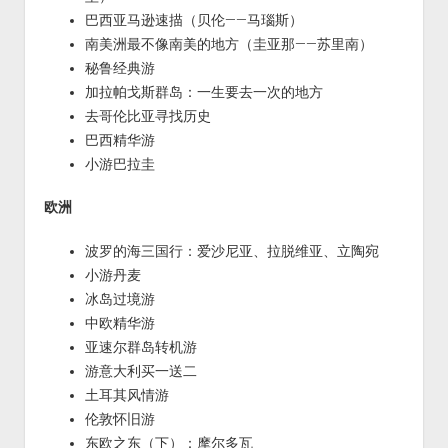
巴西亚马逊速描（贝伦——马瑙斯）
南美洲最不像南美的地方（圭亚那——苏里南）
秘鲁经典游
加拉帕戈斯群岛：一生要去一次的地方
去哥伦比亚寻找历史
巴西精华游
小游巴拉圭
欧洲
波罗的海三国行：爱沙尼亚、拉脱维亚、立陶宛
小游丹麦
冰岛过境游
中欧精华游
亚速尔群岛转机游
游意大利买一送二
土耳其风情游
伦敦怀旧游
东欧之东（下）：摩尔多瓦