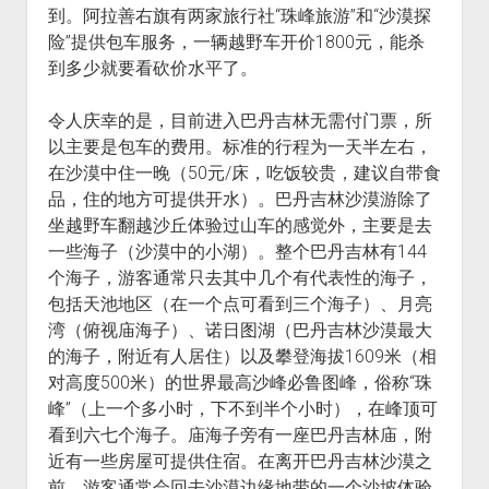
到。阿拉善右旗有两家旅行社“珠峰旅游”和“沙漠探
险”提供包车服务，一辆越野车开价1800元，能杀
到多少就要看砍价水平了。
令人庆幸的是，目前进入巴丹吉林无需付门票，所
以主要是包车的费用。标准的行程为一天半左右，
在沙漠中住一晚（50元/床，吃饭较贵，建议自带食
品，住的地方可提供开水）。巴丹吉林沙漠游除了
坐越野车翻越沙丘体验过山车的感觉外，主要是去
一些海子（沙漠中的小湖）。整个巴丹吉林有144
个海子，游客通常只去其中几个有代表性的海子，
包括天池地区（在一个点可看到三个海子）、月亮
湾（俯视庙海子）、诺日图湖（巴丹吉林沙漠最大
的海子，附近有人居住）以及攀登海拔1609米（相
对高度500米）的世界最高沙峰必鲁图峰，俗称“珠
峰”（上一个多小时，下不到半个小时），在峰顶可
看到六七个海子。庙海子旁有一座巴丹吉林庙，附
近有一些房屋可提供住宿。在离开巴丹吉林沙漠之
前，游客通常会回去沙漠边缘地带的一个沙坡体验