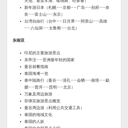
天池、塞里木湖、喀纳斯、吐鲁番）
新年游日本（札幌——京都——广岛——别府——奈
良——富士山——东京）
台湾自由行（台中——日月潭——阿里山——高雄
——八仙洞——太鲁阁——台北）
东南亚
印尼的主要旅游景点
东帝汶——亚洲最年轻的国家
曼谷就餐指南
泰国海滩一览
泰中陆路行（曼谷——清孔——会晒——南塔——勐
腊——普洱——昆明——北京）
万象及周边旅游
菲律宾旅游景点概览
曼谷周边游（利用公共交通工具）
泰国的地域文化
泰国的人妖