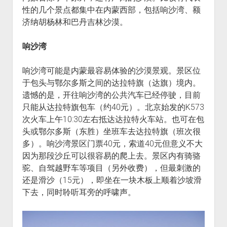
性的几个景点都集中在内蒙西部，包括响沙湾、额
济纳胡杨林和巴丹吉林沙漠。
响沙湾
响沙湾可能是内蒙最容易体验的沙漠景观。景区位
于包头与鄂尔多斯之间的达拉特旗（达旗）境内。
遗憾的是，开往响沙湾的公共汽车已经停驶，目前
只能从达拉特旗包车（约40元）。北京始发的K573
次火车上午10:30左右抵达达拉特火车站。也可在包
头或鄂尔多斯（东胜）坐班车去达拉特旗（班次很
多）。响沙湾景区门票40元，索道40元但意义不大
因为那段沙丘可以很容易的爬上去。景区内有骑骆
驼、自驾越野车等项目（另外收费），但最刺激的
还是滑沙（15元），即坐在一块木板上顺着沙坡滑
下去，同时聆听耳旁的呼啸声。