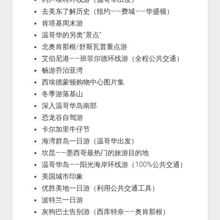
去美东了解历史（纽约——费城——华盛顿）
肯塔基周末游
温哥华的另类“景点”
北奥肯那根/舒斯瓦普重点游
艾伯尼港——班菲尔德环线游（全程公共交通）
畅游乔治亚湾
西埃德蒙顿购物中心图片集
冬季游落基山
深入温哥华岛南部
恐龙谷自驾游
卡尔加里牛仔节
海湾群岛一日游（温哥华出发）
坎昆——墨西哥最热门的旅游目的地
温哥华岛——阳光海岸环线游（100%公共交通）
美国城市印象
优胜美地一日游（利用公共交通工具）
波特兰一日游
灰狗巴士告别游（西库特奈——奥肯那根）