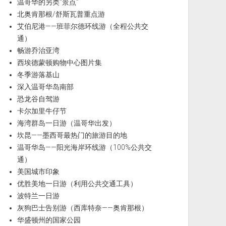
温哥华的另类“景点”
北奥肯那根/舒斯瓦普重点游
艾伯尼港——班菲尔德环线游（全程公共交
通）
畅游乔治亚湾
西埃德蒙顿购物中心图片集
冬季游落基山
深入温哥华岛南部
恐龙谷自驾游
卡尔加里牛仔节
海湾群岛一日游（温哥华出发）
坎昆——墨西哥最热门的旅游目的地
温哥华岛——阳光海岸环线游（100%公共交
通）
美国城市印象
优胜美地一日游（利用公共交通工具）
波特兰一日游
灰狗巴士告别游（西库特奈——奥肯那根）
华盛顿州的国家公园