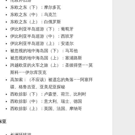
伦敦怀旧游
东欧之东（下）：摩尔多瓦
东欧之东（中）：乌克兰
东欧之东（上）：白俄罗斯
伊比利亚半岛巡游（下）：葡萄牙
伊比利亚半岛巡游（中）：西班牙
伊比利亚半岛巡游（上）：安道尔
被忽视的地中海岛国（下）：马耳他
被忽视的地中海岛国（上）：塞浦路斯
跨越欧亚的火车之旅（上）：圣彼得堡——莫
斯科——伊尔库茨克
高加索：（不应该）被遗忘的角落——阿塞拜
疆、格鲁吉亚、亚美尼亚探秘
西欧掠影（下）：卢森堡、荷兰、比利时
西欧掠影（中）：意大利、瑞士、德国
西欧掠影（上）：英国、法国、摩纳哥
东亚
长洲环线游