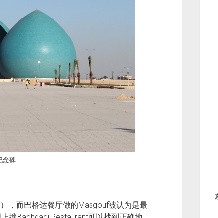
纪念碑
），而巴格达餐厅做的Masgouf被认为是最
ghdadi Restaurant可以找到正确地