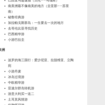
巴西亚马逊速描（贝伦——马瑙斯）
南美洲最不像南美的地方（圭亚那——苏里
南）
秘鲁经典游
加拉帕戈斯群岛：一生要去一次的地方
去哥伦比亚寻找历史
巴西精华游
小游巴拉圭
欧洲
波罗的海三国行：爱沙尼亚、拉脱维亚、立陶
宛
小游丹麦
冰岛过境游
中欧精华游
亚速尔群岛转机游
游意大利买一送二
土耳其风情游