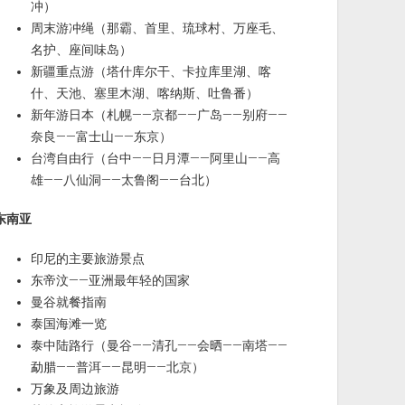
冲）
周末游冲绳（那霸、首里、琉球村、万座毛、
名护、座间味岛）
新疆重点游（塔什库尔干、卡拉库里湖、喀
什、天池、塞里木湖、喀纳斯、吐鲁番）
新年游日本（札幌——京都——广岛——别府——
奈良——富士山——东京）
台湾自由行（台中——日月潭——阿里山——高
雄——八仙洞——太鲁阁——台北）
东南亚
印尼的主要旅游景点
东帝汶——亚洲最年轻的国家
曼谷就餐指南
泰国海滩一览
泰中陆路行（曼谷——清孔——会晒——南塔——
勐腊——普洱——昆明——北京）
万象及周边旅游