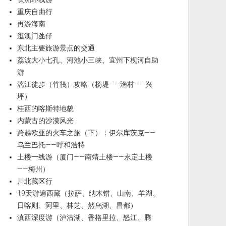
重庆自由行
再游海南
逛澳门氹仔
东北主要旅游景点的交通
荔波大小七孔、河池小三峡、宜州下枧河自助
游
漓江徒步（竹筏）攻略（杨堤——渔村——兴
坪）
桂西的喀斯特地貌
内蒙古的沙漠风光
跨越欧亚的火车之旅（下）：伊尔库茨克——
乌兰巴托——呼和浩特
土楼一线游（厦门——南靖土楼——永定土楼
——梅州）
川北藏区行
19天游遍西藏（拉萨、纳木错、山南、羊湖、
日喀则、阿里、林芝、然乌湖、昌都）
滇西深度游（泸沽湖、香格里拉、怒江、腾