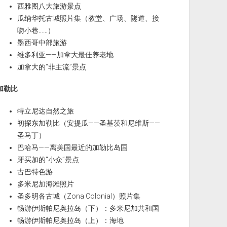
西雅图八大旅游景点
瓜纳华托古城照片集（教堂、广场、隧道、接
吻小巷……）
墨西哥中部旅游
维多利亚——加拿大最佳养老地
加拿大的“非主流”景点
加勒比
特立尼达自然之旅
初探东加勒比（安提瓜——圣基茨和尼维斯——
圣马丁）
巴哈马——离美国最近的加勒比岛国
牙买加的“小众”景点
古巴特色游
多米尼加海滩照片
圣多明各古城（Zona Colonial）照片集
畅游伊斯帕尼奥拉岛（下）：多米尼加共和国
畅游伊斯帕尼奥拉岛（上）：海地