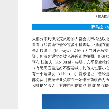
伊拉克国菜M
萨马拉（Sa
大部分来到伊拉克旅游的人都会去巴格达以
看看（尽管途中会经过多个检查站，但现在
是麦拉维亚（Malwiya）
尖塔（为当时萨马拉
登，但游客通常会被允许近距离拍照。距麦
阿布·杜莱夫（Abi Dulaf）
尖塔，几乎是麦拉
（有恐高症着最好不要尝试，其他人也要小
有一个哈里发（al-Khalifa）宫殿遗址
部免费（麦拉维亚尖塔在开始维护前收两万
和维护的深入，有理由相信这些“世遗”景点