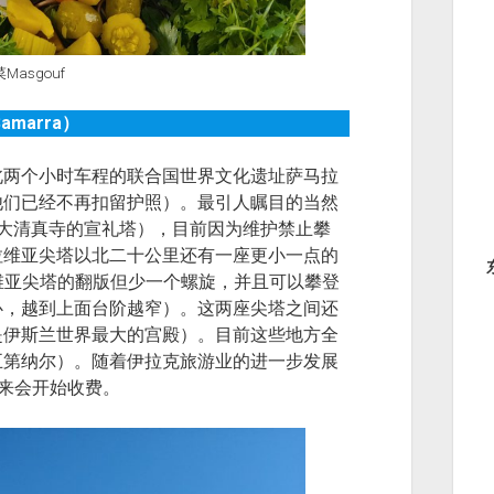
asgouf
marra‎）
北两个小时车程的联合国世界文化遗址萨马拉
他们已经不再扣留护照）。最引人瞩目的当然
大清真寺的宣礼塔），目前因为维护禁止攀
拉维亚尖塔以北二十公里还有一座更小一点的
维亚尖塔的翻版但少一个螺旋，并且可以攀登
心，越到上面台阶越窄）。这两座尖塔之间还
（曾经是伊斯兰世界最大的宫殿）。目前这些地方全
五第纳尔）。随着伊拉克旅游业的进一步发展
将来会开始收费。