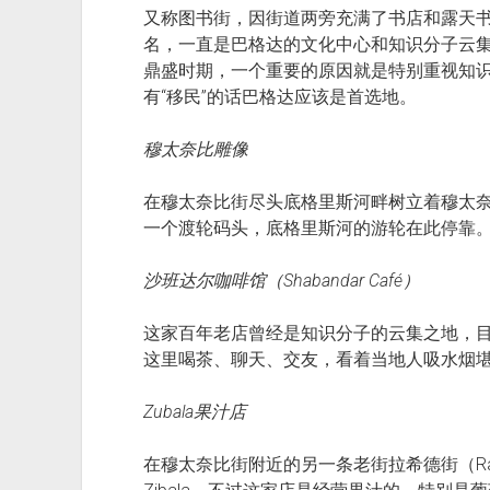
又称图书街，因街道两旁充满了书店和露天书
名，一直是巴格达的文化中心和知识分子云
鼎盛时期，一个重要的原因就是特别重视知
有“移民”的话巴格达应该是首选地。
穆太奈比雕像
在穆太奈比街尽头底格里斯河畔树立着穆太
一个渡轮码头，底格里斯河的游轮在此停靠
沙班达尔咖啡馆（Shabandar Café）
这家百年老店曾经是知识分子的云集之地，
这里喝茶、聊天、交友，看着当地人吸水烟
Zubala果汁店
在穆太奈比街附近的另一条老街拉希德街（Rash