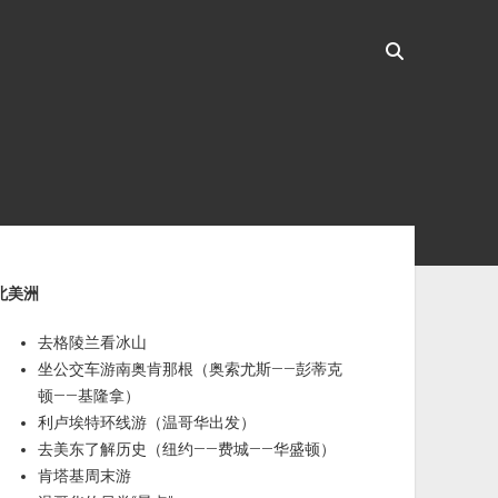
ebar
北美洲
去格陵兰看冰山
坐公交车游南奥肯那根（奥索尤斯——彭蒂克
顿——基隆拿）
利卢埃特环线游（温哥华出发）
去美东了解历史（纽约——费城——华盛顿）
肯塔基周末游