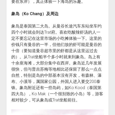
要在东岸），真正体验一下海岛的乐趣。
象岛（Ko Chang）及周边
象岛是泰国第二大岛。从曼谷长途汽车东站坐车约
四个小时就会到达Trat府。喜欢吃酸辣虾汤的人一
定不要忘记在这里市场的小吃摊体验一下。这里的
价钱只有曼谷的一半，但他们放的虾可能是曼谷的
十倍（要知道曼谷超市里的虾都是从这里运过去
的）。从Trat坐船半个多小时就来到象岛。岛上有
十余座海滩，大部分集中在西岸。象岛近几年发展
很快，但与普吉苏梅等地相比还保留了那么一点点
自然，特别是岛的中部基本没有开发，有森林、瀑
布、小溪等，属国家公园，外国人进入要交200泰
铢。象岛附近还有一些岛屿，如Ko Kood（泰国第
四大岛），Ko Mak（一个很别致的小岛）等，游客
相对较少，可从象岛或Trat坐船前往。