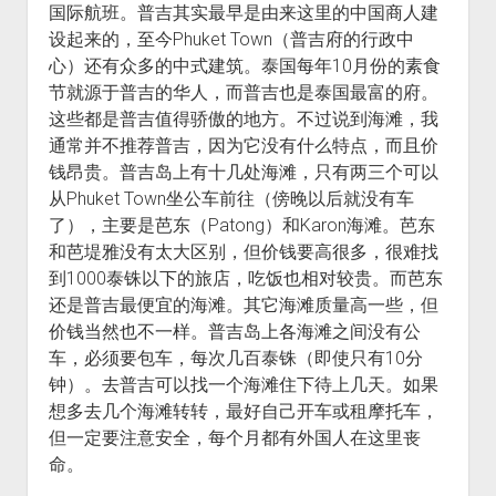
国际航班。普吉其实最早是由来这里的中国商人建
设起来的，至今Phuket Town（普吉府的行政中
心）还有众多的中式建筑。泰国每年10月份的素食
节就源于普吉的华人，而普吉也是泰国最富的府。
这些都是普吉值得骄傲的地方。不过说到海滩，我
通常并不推荐普吉，因为它没有什么特点，而且价
钱昂贵。普吉岛上有十几处海滩，只有两三个可以
从Phuket Town坐公车前往（傍晚以后就没有车
了），主要是芭东（Patong）和Karon海滩。芭东
和芭堤雅没有太大区别，但价钱要高很多，很难找
到1000泰铢以下的旅店，吃饭也相对较贵。而芭东
还是普吉最便宜的海滩。其它海滩质量高一些，但
价钱当然也不一样。普吉岛上各海滩之间没有公
车，必须要包车，每次几百泰铢（即使只有10分
钟）。去普吉可以找一个海滩住下待上几天。如果
想多去几个海滩转转，最好自己开车或租摩托车，
但一定要注意安全，每个月都有外国人在这里丧
命。