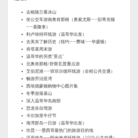
去格陵兰看冰山
坐公交车游南奥肯那根（奥索尤斯——彭蒂克顿
——基隆拿）
利卢埃特环线游（温哥华出发）
去美东了解历史（纽约——费城——华盛顿）
肯塔基周末游
温哥华的另类“景点”
北奥肯那根/舒斯瓦普重点游
艾伯尼港——班菲尔德环线游（全程公共交通）
畅游乔治亚湾
西埃德蒙顿购物中心图片集
冬季游落基山
深入温哥华岛南部
恐龙谷自驾游
卡尔加里牛仔节
海湾群岛一日游（温哥华出发）
坎昆——墨西哥最热门的旅游目的地
温哥华岛——阳光海岸环线游（100%公共交通）