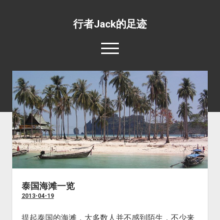
行者Jack的足迹
open
menu
139国行
open
专题照片
dropdown
open
旅游杂文
世界美食
menu
dropdown
open
环绕地球一周并不难
目的地推荐
野生动物
menu
dropdown
工薪族也可以周游世界
四条最惊心动魄的航线
宗教场所
menu
五条最具挑战性的公路
文化遗址
五条最值得体验的火车线路
边界口岸
泰国海滩一览
2013-04-19
公共交通
世界之最
提起泰国的海滩，大多数人并不感到陌生，不少来