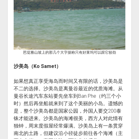
芭堤雅山坡上的那几个大字据称只有好莱坞可以跟它较劲
沙美岛（Ko Samet）
如果想真正享受海岛而时间又有限的话，沙美岛是
不二的选择。沙美岛是离曼谷最近的优质海滩。从
曼谷长途汽车东站要先坐车到Ban Phe（约三个小
时）然后再坐船就来到了这个美丽的小岛。遗憾的
是，整个沙美岛都是国家公园，外国人要交200泰
铢才能进来。沙美岛的海滩很美，西方人对此情有
独钟，周末度假屋经常爆满。沙美岛上有一条贯穿
南北的土路，但建议沿小径徒步前往各个海滩（主