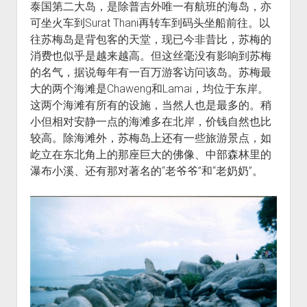
泰国第二大岛，是除普吉外唯一有航班的海岛，亦
可坐火车到Surat Thani再转车到码头坐船前往。以
往苏梅岛是背包客的天堂，现已今非昔比，苏梅的
消费也似乎是越来越高。但这丝毫没有影响到苏梅
的名气，据说每年有一百万游客访问该岛。苏梅最
大的两个海滩是Chaweng和Lamai，均位于东岸。
这两个海滩有所有的设施，当然人也是最多的。稍
小但相对安静一点的海滩多在北岸，价钱自然也比
较高。除海滩外，苏梅岛上还有一些旅游景点，如
屹立在东北角上的那座巨大的佛像、中部森林里的
瀑布小溪、还有那对著名的“老爷爷”和“老奶奶”。