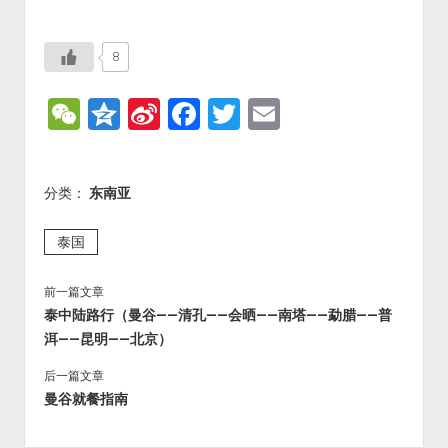
8
W
Q
Si
F
T
E
e
z
n
a
wi
m
C
o
a
c
tt
ai
分类：
东南亚
h
n
W
e
er
l
at
e
ei
b
泰国
b
o
前一篇文章
o
o
泰中陆路行（曼谷——清孔——会晒——南塔——勐腊——普
k
洱——昆明——北京）
后一篇文章
曼谷就餐指南