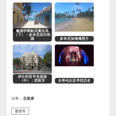
k
畅游伊斯帕尼奥拉岛
（下）：多米尼加共和
国
多米尼加海滩照片
伊比利亚半岛巡游
（中）：西班牙
去哥伦比亚寻找历史
分类：
北美洲
墨西哥