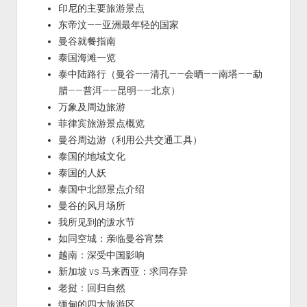
印尼的主要旅游景点
东帝汶——亚洲最年轻的国家
曼谷就餐指南
泰国海滩一览
泰中陆路行（曼谷——清孔——会晒——南塔——勐
腊——普洱——昆明——北京）
万象及周边旅游
菲律宾旅游景点概览
曼谷周边游（利用公共交通工具）
泰国的地域文化
泰国的人妖
泰国中北部景点介绍
曼谷的风月场所
我所见到的泼水节
如同空城：亲临曼谷宵禁
越南：深受中国影响
新加坡 vs 马来西亚：求同存异
老挝：回归自然
缅甸的四大旅游区