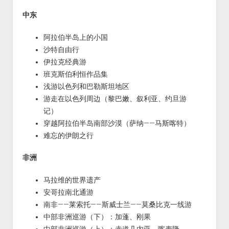
中东
阿拉伯半岛上的小国
沙特自由行
伊拉克经典游
班克斯伯利恒作品集
浅游以色列和巴勒斯坦地区
游走在以色列周边（黎巴嫩、叙利亚、约旦游
记）
穿越阿拉伯半岛南部沙漠（萨纳——马斯喀特）
难忘的伊朗之行
非洲
马拉维的世界遗产
安哥拉南北通游
南非——莱索托——斯威士兰——莫桑比克一线游
中部非洲巡游（下）：加蓬、刚果
中部非洲巡游（上）：赤道几内亚、喀麦隆