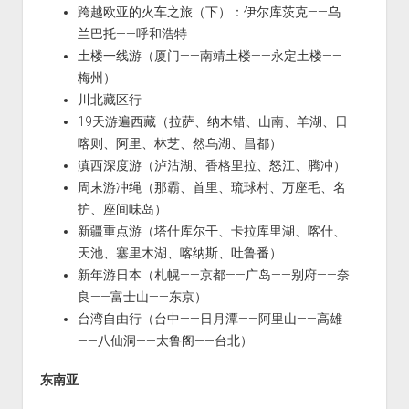
跨越欧亚的火车之旅（下）：伊尔库茨克——乌
兰巴托——呼和浩特
土楼一线游（厦门——南靖土楼——永定土楼——
梅州）
川北藏区行
19天游遍西藏（拉萨、纳木错、山南、羊湖、日
喀则、阿里、林芝、然乌湖、昌都）
滇西深度游（泸沽湖、香格里拉、怒江、腾冲）
周末游冲绳（那霸、首里、琉球村、万座毛、名
护、座间味岛）
新疆重点游（塔什库尔干、卡拉库里湖、喀什、
天池、塞里木湖、喀纳斯、吐鲁番）
新年游日本（札幌——京都——广岛——别府——奈
良——富士山——东京）
台湾自由行（台中——日月潭——阿里山——高雄
——八仙洞——太鲁阁——台北）
东南亚