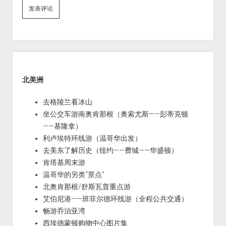
Sidebar
北美洲
去格陵兰看冰山
坐公交车游南奥肯那根（奥索尤斯——彭蒂克顿
——基隆拿）
利卢埃特环线游（温哥华出发）
去美东了解历史（纽约——费城——华盛顿）
肯塔基周末游
温哥华的另类“景点”
北奥肯那根/舒斯瓦普重点游
艾伯尼港——班菲尔德环线游（全程公共交通）
畅游乔治亚湾
西埃德蒙顿购物中心图片集