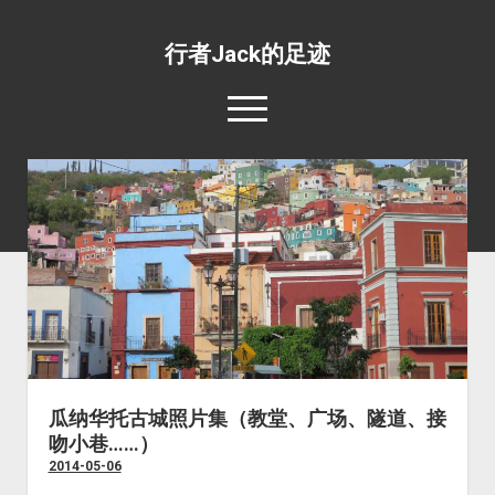
行者Jack的足迹
open
menu
139国行
open
专题照片
dropdown
open
旅游杂文
世界美食
menu
dropdown
open
环绕地球一周并不难
目的地推荐
野生动物
menu
dropdown
工薪族也可以周游世界
四条最惊心动魄的航线
宗教场所
menu
五条最具挑战性的公路
文化遗址
五条最值得体验的火车线路
边界口岸
瓜纳华托古城照片集（教堂、广场、隧道、接
吻小巷……）
公共交通
2014-05-06
世界之最