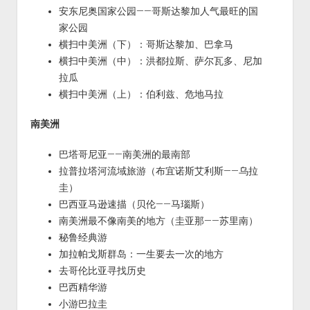
安东尼奥国家公园——哥斯达黎加人气最旺的国
家公园
横扫中美洲（下）：哥斯达黎加、巴拿马
横扫中美洲（中）：洪都拉斯、萨尔瓦多、尼加
拉瓜
横扫中美洲（上）：伯利兹、危地马拉
南美洲
巴塔哥尼亚——南美洲的最南部
拉普拉塔河流域旅游（布宜诺斯艾利斯——乌拉
圭）
巴西亚马逊速描（贝伦——马瑙斯）
南美洲最不像南美的地方（圭亚那——苏里南）
秘鲁经典游
加拉帕戈斯群岛：一生要去一次的地方
去哥伦比亚寻找历史
巴西精华游
小游巴拉圭