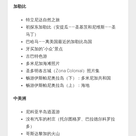
加勒比
特立尼达自然之旅
初探东加勒比（安提瓜——圣基茨和尼维斯——圣
马丁）
巴哈马——离美国最近的加勒比岛国
牙买加的“小众”景点
古巴特色游
多米尼加海滩照片
圣多明各古城（Zona Colonial）照片集
畅游伊斯帕尼奥拉岛（下）：多米尼加共和国
畅游伊斯帕尼奥拉岛（上）：海地
中美洲
尼科亚半岛逍遥游
没有汽车的村庄（托尔图格罗、巴拉德尔科罗拉
多）
哥斯达黎加的火山