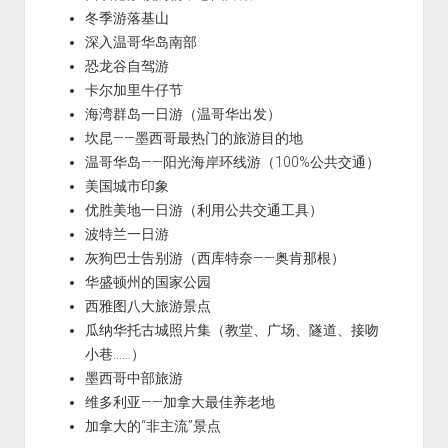
冬季游落基山
深入温哥华岛南部
恐龙谷自驾游
卡尔加里牛仔节
海湾群岛一日游（温哥华出发）
坎昆——墨西哥最热门的旅游目的地
温哥华岛——阳光海岸环线游（100%公共交通）
美国城市印象
优胜美地一日游（利用公共交通工具）
波特兰一日游
灰狗巴士告别游（西库特奈——奥肯那根）
华盛顿州的国家公园
西雅图八大旅游景点
瓜纳华托古城照片集（教堂、广场、隧道、接吻
小巷……）
墨西哥中部旅游
维多利亚——加拿大最佳养老地
加拿大的“非主流”景点