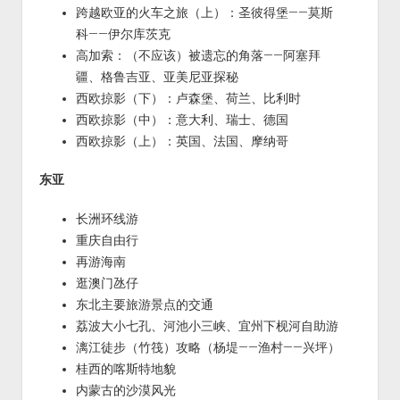
跨越欧亚的火车之旅（上）：圣彼得堡——莫斯
科——伊尔库茨克
高加索：（不应该）被遗忘的角落——阿塞拜
疆、格鲁吉亚、亚美尼亚探秘
西欧掠影（下）：卢森堡、荷兰、比利时
西欧掠影（中）：意大利、瑞士、德国
西欧掠影（上）：英国、法国、摩纳哥
东亚
长洲环线游
重庆自由行
再游海南
逛澳门氹仔
东北主要旅游景点的交通
荔波大小七孔、河池小三峡、宜州下枧河自助游
漓江徒步（竹筏）攻略（杨堤——渔村——兴坪）
桂西的喀斯特地貌
内蒙古的沙漠风光