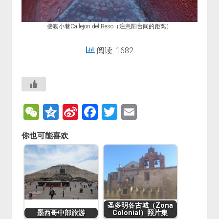
接吻小巷Callejon del Beso（注意阳台间的距离）
阅读: 1682
W
Q
Si
F
T
E
e
z
n
a
wi
m
你也可能喜欢
C
o
a
c
tt
ai
h
n
W
e
er
l
at
e
ei
b
b
o
o
o
圣多明各古城（Zona
墨西哥中部旅游
Colonial）照片集