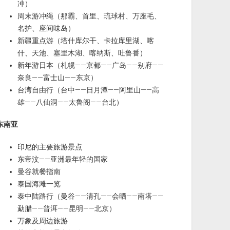
冲）
周末游冲绳（那霸、首里、琉球村、万座毛、
名护、座间味岛）
新疆重点游（塔什库尔干、卡拉库里湖、喀
什、天池、塞里木湖、喀纳斯、吐鲁番）
新年游日本（札幌——京都——广岛——别府——
奈良——富士山——东京）
台湾自由行（台中——日月潭——阿里山——高
雄——八仙洞——太鲁阁——台北）
东南亚
印尼的主要旅游景点
东帝汶——亚洲最年轻的国家
曼谷就餐指南
泰国海滩一览
泰中陆路行（曼谷——清孔——会晒——南塔——
勐腊——普洱——昆明——北京）
万象及周边旅游