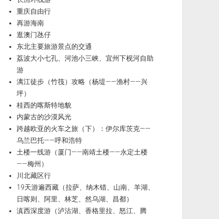
重庆自由行
再游海南
逛澳门氹仔
东北主要旅游景点的交通
荔波大小七孔、河池小三峡、宜州下枧河自助
游
漓江徒步（竹筏）攻略（杨堤——渔村——兴
坪）
桂西的喀斯特地貌
内蒙古的沙漠风光
跨越欧亚的火车之旅（下）：伊尔库茨克——
乌兰巴托——呼和浩特
土楼一线游（厦门——南靖土楼——永定土楼
——梅州）
川北藏区行
19天游遍西藏（拉萨、纳木错、山南、羊湖、
日喀则、阿里、林芝、然乌湖、昌都）
滇西深度游（泸沽湖、香格里拉、怒江、腾