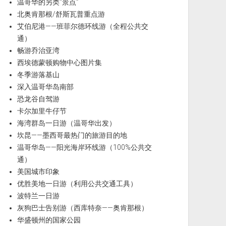
温哥华的另类“景点”
北奥肯那根/舒斯瓦普重点游
艾伯尼港——班菲尔德环线游（全程公共交
通）
畅游乔治亚湾
西埃德蒙顿购物中心图片集
冬季游落基山
深入温哥华岛南部
恐龙谷自驾游
卡尔加里牛仔节
海湾群岛一日游（温哥华出发）
坎昆——墨西哥最热门的旅游目的地
温哥华岛——阳光海岸环线游（100%公共交
通）
美国城市印象
优胜美地一日游（利用公共交通工具）
波特兰一日游
灰狗巴士告别游（西库特奈——奥肯那根）
华盛顿州的国家公园