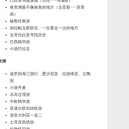
巴西亚马逊速描（贝伦——马瑙斯）
南美洲最不像南美的地方（圭亚那——苏里
南）
秘鲁经典游
加拉帕戈斯群岛：一生要去一次的地方
去哥伦比亚寻找历史
巴西精华游
小游巴拉圭
欧洲
波罗的海三国行：爱沙尼亚、拉脱维亚、立陶
宛
小游丹麦
冰岛过境游
中欧精华游
亚速尔群岛转机游
游意大利买一送二
土耳其风情游