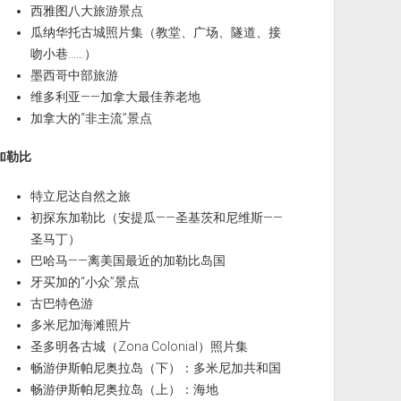
西雅图八大旅游景点
瓜纳华托古城照片集（教堂、广场、隧道、接
吻小巷……）
墨西哥中部旅游
维多利亚——加拿大最佳养老地
加拿大的“非主流”景点
加勒比
特立尼达自然之旅
初探东加勒比（安提瓜——圣基茨和尼维斯——
圣马丁）
巴哈马——离美国最近的加勒比岛国
牙买加的“小众”景点
古巴特色游
多米尼加海滩照片
圣多明各古城（Zona Colonial）照片集
畅游伊斯帕尼奥拉岛（下）：多米尼加共和国
畅游伊斯帕尼奥拉岛（上）：海地