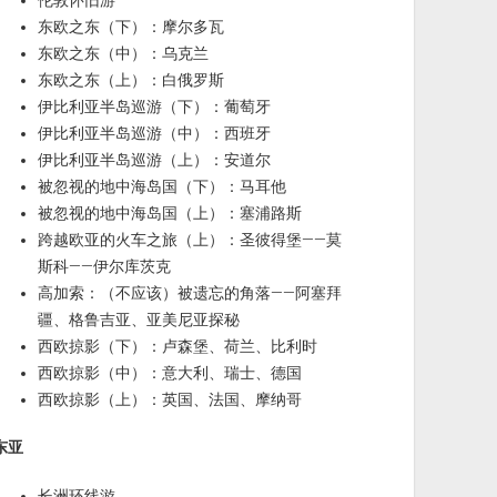
伦敦怀旧游
东欧之东（下）：摩尔多瓦
东欧之东（中）：乌克兰
东欧之东（上）：白俄罗斯
伊比利亚半岛巡游（下）：葡萄牙
伊比利亚半岛巡游（中）：西班牙
伊比利亚半岛巡游（上）：安道尔
被忽视的地中海岛国（下）：马耳他
被忽视的地中海岛国（上）：塞浦路斯
跨越欧亚的火车之旅（上）：圣彼得堡——莫
斯科——伊尔库茨克
高加索：（不应该）被遗忘的角落——阿塞拜
疆、格鲁吉亚、亚美尼亚探秘
西欧掠影（下）：卢森堡、荷兰、比利时
西欧掠影（中）：意大利、瑞士、德国
西欧掠影（上）：英国、法国、摩纳哥
东亚
长洲环线游