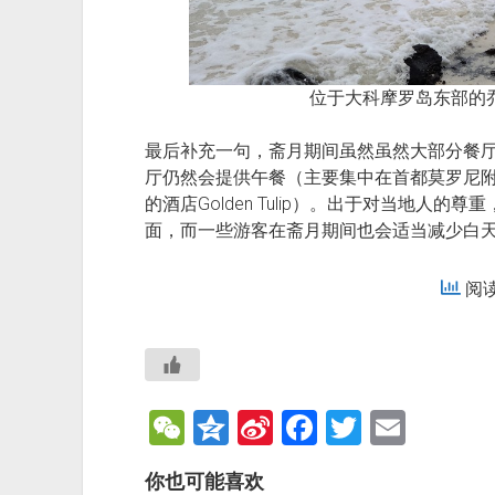
位于大科摩罗岛东部的乔莫
最后补充一句，斋月期间虽然虽然大部分餐
厅仍然会提供午餐（主要集中在首都莫罗尼
的酒店Golden Tulip）。出于对当地人
面，而一些游客在斋月期间也会适当减少白
阅读:
W
Q
Si
F
T
E
e
z
n
a
wi
m
你也可能喜欢