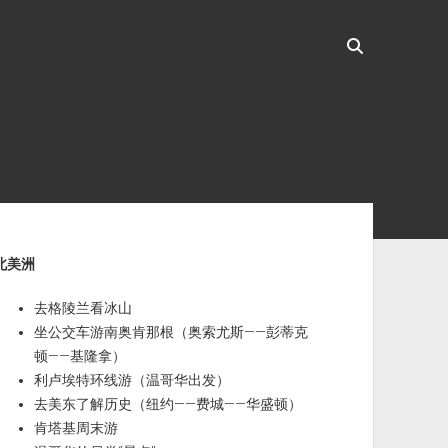
ebar
北美洲
去格陵兰看冰山
坐公交车游南奥肯那根（奥索尤斯——彭蒂克
顿——基隆拿）
利卢埃特环线游（温哥华出发）
去美东了解历史（纽约——费城——华盛顿）
肯塔基周末游