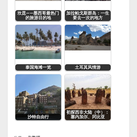
b
o
o
o
坎昆——墨西哥最热门
加拉帕戈斯群岛：一生
的旅游目的地
要去一次的地方
k
泰国海滩一览
土耳其风情游
初探西非大陆（中）：
沙特自由行
塞内加尔、冈比亚