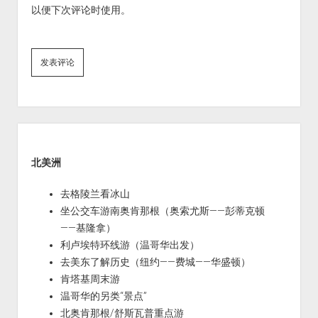
以便下次评论时使用。
Sidebar
北美洲
去格陵兰看冰山
坐公交车游南奥肯那根（奥索尤斯——彭蒂克顿
——基隆拿）
利卢埃特环线游（温哥华出发）
去美东了解历史（纽约——费城——华盛顿）
肯塔基周末游
温哥华的另类“景点”
北奥肯那根/舒斯瓦普重点游