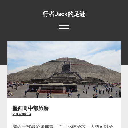
行者Jack的足迹
open
menu
139国行
open
专题照片
dropdown
open
旅游杂文
世界美食
menu
dropdown
open
环绕地球一周并不难
目的地推荐
野生动物
menu
dropdown
工薪族也可以周游世界
四条最惊心动魄的航线
宗教场所
menu
五条最具挑战性的公路
文化遗址
五条最值得体验的火车线路
边界口岸
墨西哥中部旅游
2014-05-04
公共交通
世界之最
墨西哥旅游资源丰富，而且比较分散，大致可以分