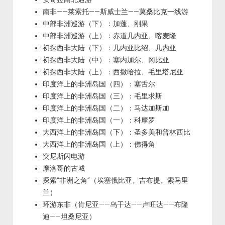
南非——莱索托——斯威士兰——莫桑比克一线游
中部非洲巡游（下）：加蓬、刚果
中部非洲巡游（上）：赤道几内亚、喀麦隆
初探西非大陆（下）：几内亚比绍、几内亚
初探西非大陆（中）：塞内加尔、冈比亚
初探西非大陆（上）：西撒哈拉、毛里塔尼亚
印度洋上的非洲岛国（四）：塞舌尔
印度洋上的非洲岛国（三）：毛里求斯
印度洋上的非洲岛国（二）：马达加斯加
印度洋上的非洲岛国（一）：科摩罗
大西洋上的非洲岛国（下）：圣多美和普林西比
大西洋上的非洲岛国（上）：佛得角
突尼斯闪电游
摩洛哥的古城
探索“非洲之角”（埃塞俄比亚、吉布提、索马里
兰）
环游东非（肯尼亚——乌干达——卢旺达——布隆
迪——坦桑尼亚）