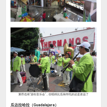
莱昂也有“游街音乐会”，但唱得比瓜纳华托的还是差远了
瓜达拉哈拉
（
Guadalajara
）