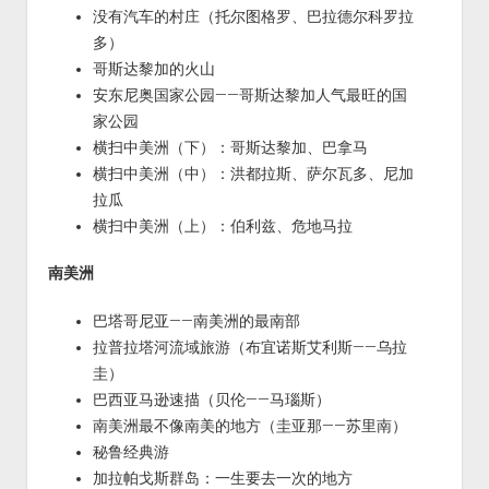
没有汽车的村庄（托尔图格罗、巴拉德尔科罗拉
多）
哥斯达黎加的火山
安东尼奥国家公园——哥斯达黎加人气最旺的国
家公园
横扫中美洲（下）：哥斯达黎加、巴拿马
横扫中美洲（中）：洪都拉斯、萨尔瓦多、尼加
拉瓜
横扫中美洲（上）：伯利兹、危地马拉
南美洲
巴塔哥尼亚——南美洲的最南部
拉普拉塔河流域旅游（布宜诺斯艾利斯——乌拉
圭）
巴西亚马逊速描（贝伦——马瑙斯）
南美洲最不像南美的地方（圭亚那——苏里南）
秘鲁经典游
加拉帕戈斯群岛：一生要去一次的地方