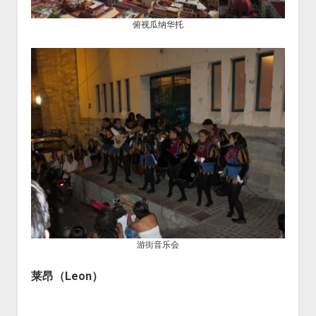
俯视瓜纳华托
游街音乐会
莱昂
（
Leon
）