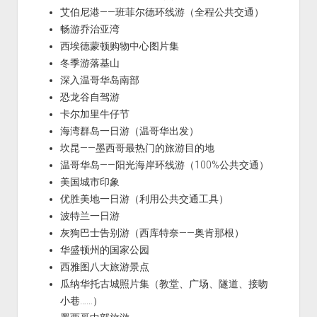
艾伯尼港——班菲尔德环线游（全程公共交通）
畅游乔治亚湾
西埃德蒙顿购物中心图片集
冬季游落基山
深入温哥华岛南部
恐龙谷自驾游
卡尔加里牛仔节
海湾群岛一日游（温哥华出发）
坎昆——墨西哥最热门的旅游目的地
温哥华岛——阳光海岸环线游（100%公共交通）
美国城市印象
优胜美地一日游（利用公共交通工具）
波特兰一日游
灰狗巴士告别游（西库特奈——奥肯那根）
华盛顿州的国家公园
西雅图八大旅游景点
瓜纳华托古城照片集（教堂、广场、隧道、接吻
小巷……）