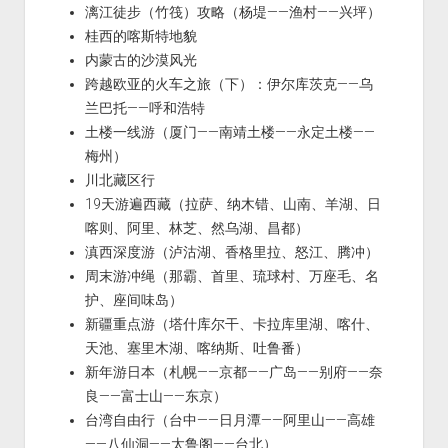
漓江徒步（竹筏）攻略（杨堤——渔村——兴坪）
桂西的喀斯特地貌
内蒙古的沙漠风光
跨越欧亚的火车之旅（下）：伊尔库茨克——乌
兰巴托——呼和浩特
土楼一线游（厦门——南靖土楼——永定土楼——
梅州）
川北藏区行
19天游遍西藏（拉萨、纳木错、山南、羊湖、日
喀则、阿里、林芝、然乌湖、昌都）
滇西深度游（泸沽湖、香格里拉、怒江、腾冲）
周末游冲绳（那霸、首里、琉球村、万座毛、名
护、座间味岛）
新疆重点游（塔什库尔干、卡拉库里湖、喀什、
天池、塞里木湖、喀纳斯、吐鲁番）
新年游日本（札幌——京都——广岛——别府——奈
良——富士山——东京）
台湾自由行（台中——日月潭——阿里山——高雄
——八仙洞——太鲁阁——台北）