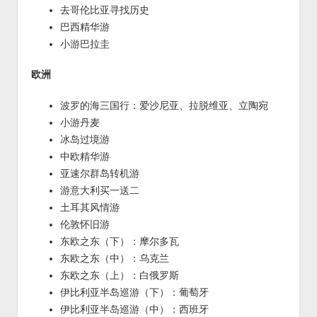
去哥伦比亚寻找历史
巴西精华游
小游巴拉圭
欧洲
波罗的海三国行：爱沙尼亚、拉脱维亚、立陶宛
小游丹麦
冰岛过境游
中欧精华游
亚速尔群岛转机游
游意大利买一送二
土耳其风情游
伦敦怀旧游
东欧之东（下）：摩尔多瓦
东欧之东（中）：乌克兰
东欧之东（上）：白俄罗斯
伊比利亚半岛巡游（下）：葡萄牙
伊比利亚半岛巡游（中）：西班牙