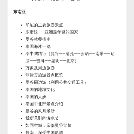
东南亚
印尼的主要旅游景点
东帝汶——亚洲最年轻的国家
曼谷就餐指南
泰国海滩一览
泰中陆路行（曼谷——清孔——会晒——南塔——勐
腊——普洱——昆明——北京）
万象及周边旅游
菲律宾旅游景点概览
曼谷周边游（利用公共交通工具）
泰国的地域文化
泰国的人妖
泰国中北部景点介绍
曼谷的风月场所
我所见到的泼水节
如同空城：亲临曼谷宵禁
越南：深受中国影响