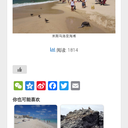
米斯马洛亚海滩
阅读: 1814
W
Q
Si
F
T
E
e
z
n
a
wi
m
你也可能喜欢
C
o
a
c
tt
ai
h
n
W
e
er
l
at
e
ei
b