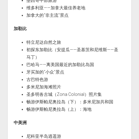
墨西哥中部旅游
维多利亚——加拿大最佳养老地
加拿大的“非主流”景点
加勒比
特立尼达自然之旅
初探东加勒比（安提瓜——圣基茨和尼维斯——圣
马丁）
巴哈马——离美国最近的加勒比岛国
牙买加的“小众”景点
古巴特色游
多米尼加海滩照片
圣多明各古城（Zona Colonial）照片集
畅游伊斯帕尼奥拉岛（下）：多米尼加共和国
畅游伊斯帕尼奥拉岛（上）：海地
中美洲
尼科亚半岛逍遥游