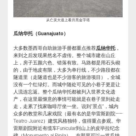
从亡灵大道上看月亮金字塔
瓜纳华托（
Guanajuato
）
大多数墨西哥自助旅游手册都重点推荐
瓜纳华托
，
来到之后发现果然名不虚传。整个城市建在山丘
上，房子五颜六色、错落有致。马路都是用石头砌
的，由于地皮有限，大多为单行线，不少路段都在
隧道里（走隧道也是不少游客的旅游项目），全城
没有一个红绿灯。而城中随处可见的小巷子更是让
人流连忘返。整个瓜纳华托都被列入世界文化遗
产，在这里最惬意的事情可能就是在巷子里到处走
走，走累了找家咖啡厅坐一坐。说到“景点”，城内
众多的教堂和几家戏院（最有名的是华雷斯剧院——
Teatro Juarez）建筑风格独特，值得重点参观。华
雷斯剧院附近有缆车Funicular到山上的皮毕拉纪念
碑（Monumento al Pipila），在那里可以一览瓜纳