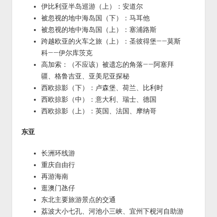
伊比利亚半岛巡游（上）：安道尔
被忽视的地中海岛国（下）：马耳他
被忽视的地中海岛国（上）：塞浦路斯
跨越欧亚的火车之旅（上）：圣彼得堡——莫斯
科——伊尔库茨克
高加索：（不应该）被遗忘的角落——阿塞拜
疆、格鲁吉亚、亚美尼亚探秘
西欧掠影（下）：卢森堡、荷兰、比利时
西欧掠影（中）：意大利、瑞士、德国
西欧掠影（上）：英国、法国、摩纳哥
东亚
长洲环线游
重庆自由行
再游海南
逛澳门氹仔
东北主要旅游景点的交通
荔波大小七孔、河池小三峡、宜州下枧河自助游