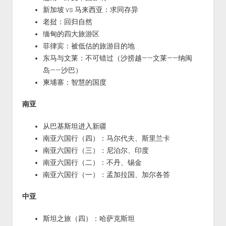
新加坡 vs 马来西亚：求同存异
老挝：回归自然
缅甸的四大旅游区
菲律宾：被低估的旅游目的地
东马与文莱：不可错过（沙捞越——文莱——纳闽
岛——沙巴）
柬埔寨：智慧的国度
南亚
从巴基斯坦进入新疆
南亚六国行（四）：马尔代夫、斯里兰卡
南亚六国行（三）：尼泊尔、印度
南亚六国行（二）：不丹、锡金
南亚六国行（一）：孟加拉国、加尔各答
中亚
斯坦之旅（四）：哈萨克斯坦