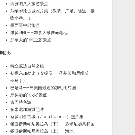
西雅图八大旅游景点
瓜纳华托古城照片集（教堂、广场、隧道、接
吻小巷……）
墨西哥中部旅游
维多利亚——加拿大最佳养老地
加拿大的“非主流”景点
加勒比
特立尼达自然之旅
初探东加勒比（安提瓜——圣基茨和尼维斯——
圣马丁）
巴哈马——离美国最近的加勒比岛国
牙买加的“小众”景点
古巴特色游
多米尼加海滩照片
圣多明各古城（Zona Colonial）照片集
畅游伊斯帕尼奥拉岛（下）：多米尼加共和国
畅游伊斯帕尼奥拉岛（上）：海地