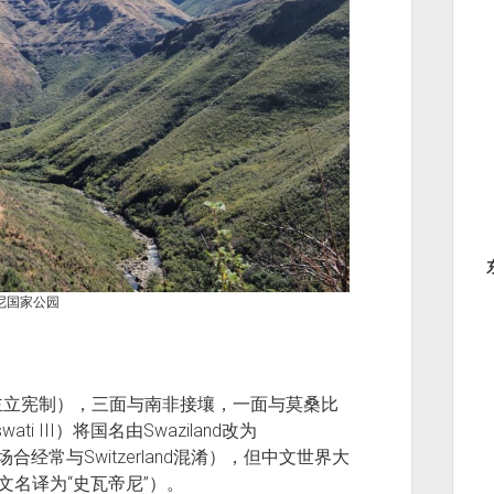
尼国家公园
主立宪制），三面与南非接壤，一面与莫桑比
ti III）将国名由Swaziland改为
合经常与Switzerland混淆），但中文世界大
文名译为“史瓦帝尼”）。