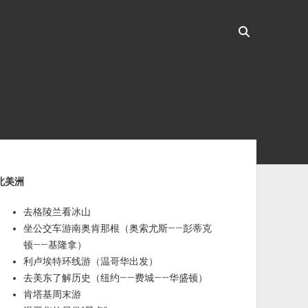
ebar
北美洲
去格陵兰看冰山
坐公交车游南奥肯那根（奥索尤斯——彭蒂克
顿——基隆拿）
利卢埃特环线游（温哥华出发）
去美东了解历史（纽约——费城——华盛顿）
肯塔基周末游