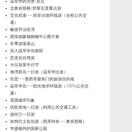
温哥华的另类“景点”
北奥肯那根/舒斯瓦普重点游
艾伯尼港——班菲尔德环线游（全程公共交
通）
畅游乔治亚湾
西埃德蒙顿购物中心图片集
冬季游落基山
深入温哥华岛南部
恐龙谷自驾游
卡尔加里牛仔节
海湾群岛一日游（温哥华出发）
坎昆——墨西哥最热门的旅游目的地
温哥华岛——阳光海岸环线游（100%公共交
通）
美国城市印象
优胜美地一日游（利用公共交通工具）
波特兰一日游
灰狗巴士告别游（西库特奈——奥肯那根）
华盛顿州的国家公园