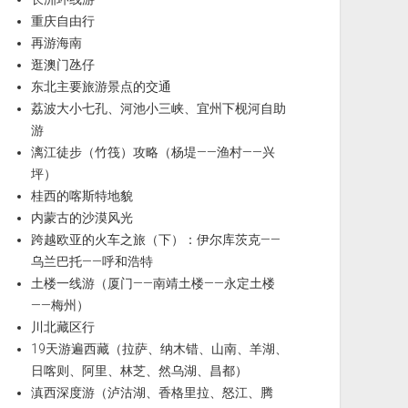
重庆自由行
再游海南
逛澳门氹仔
东北主要旅游景点的交通
荔波大小七孔、河池小三峡、宜州下枧河自助
游
漓江徒步（竹筏）攻略（杨堤——渔村——兴
坪）
桂西的喀斯特地貌
内蒙古的沙漠风光
跨越欧亚的火车之旅（下）：伊尔库茨克——
乌兰巴托——呼和浩特
土楼一线游（厦门——南靖土楼——永定土楼
——梅州）
川北藏区行
19天游遍西藏（拉萨、纳木错、山南、羊湖、
日喀则、阿里、林芝、然乌湖、昌都）
滇西深度游（泸沽湖、香格里拉、怒江、腾