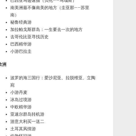
巴西亚马逊速描（贝伦——马瑙斯）
南美洲最不像南美的地方（圭亚那——苏里
南）
秘鲁经典游
加拉帕戈斯群岛：一生要去一次的地方
去哥伦比亚寻找历史
巴西精华游
小游巴拉圭
欧洲
波罗的海三国行：爱沙尼亚、拉脱维亚、立陶
宛
小游丹麦
冰岛过境游
中欧精华游
亚速尔群岛转机游
游意大利买一送二
土耳其风情游