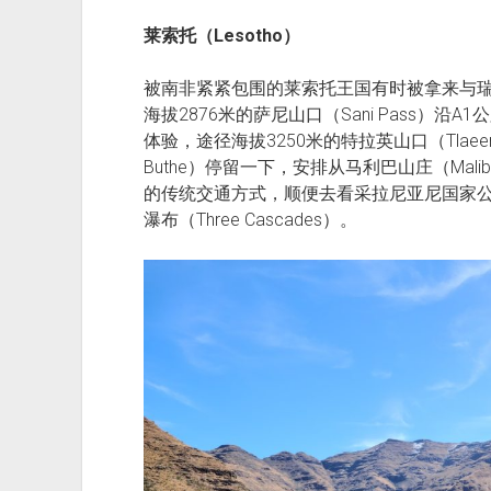
莱索托（Lesotho）
被南非紧紧包围的莱索托王国有时被拿来与
海拔2876米的萨尼山口（Sani Pass）沿
体验，途径海拔3250米的特拉英山口（Tlaeen
Buthe）停留一下，安排从马利巴山庄（Mali
的传统交通方式，顺便去看采拉尼亚尼国家公园（Ts’eh
瀑布（Three Cascades）。