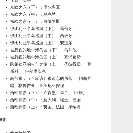
伦敦怀旧游
东欧之东（下）：摩尔多瓦
东欧之东（中）：乌克兰
东欧之东（上）：白俄罗斯
伊比利亚半岛巡游（下）：葡萄牙
伊比利亚半岛巡游（中）：西班牙
伊比利亚半岛巡游（上）：安道尔
被忽视的地中海岛国（下）：马耳他
被忽视的地中海岛国（上）：塞浦路斯
跨越欧亚的火车之旅（上）：圣彼得堡——莫
斯科——伊尔库茨克
高加索：（不应该）被遗忘的角落——阿塞拜
疆、格鲁吉亚、亚美尼亚探秘
西欧掠影（下）：卢森堡、荷兰、比利时
西欧掠影（中）：意大利、瑞士、德国
西欧掠影（上）：英国、法国、摩纳哥
东亚
长洲环线游