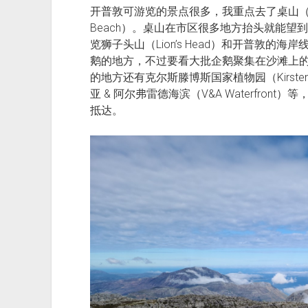
开普敦可游览的景点很多，我重点去了桌山（Table 
Beach）。桌山在市区很多地方抬头就能
览狮子头山（Lion’s Head）和开普敦
鹅的地方，不过要看大批企鹅聚集在沙滩上
的地方还有克尔斯滕博斯国家植物园（Kirstenbosch 
亚 & 阿尔弗雷德海滨（V&A Waterfron
抵达。