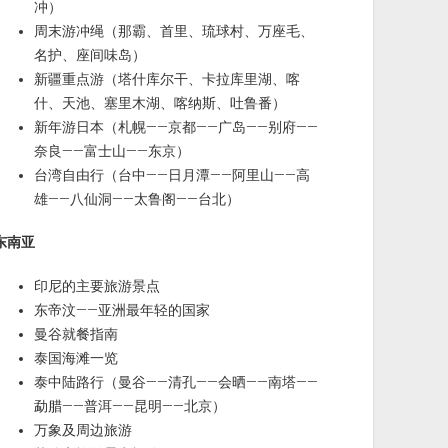
冲）
周末游冲绳（那霸、首里、琉球村、万座毛、
名护、座间味岛）
新疆重点游（塔什库尔干、卡拉库里湖、喀
什、天池、塞里木湖、喀纳斯、吐鲁番）
新年游日本（札幌——京都——广岛——别府——
奈良——富士山——东京）
台湾自由行（台中——日月潭——阿里山——高
雄——八仙洞——太鲁阁——台北）
东南亚
印尼的主要旅游景点
东帝汶——亚洲最年轻的国家
曼谷就餐指南
泰国海滩一览
泰中陆路行（曼谷——清孔——会晒——南塔——
勐腊——普洱——昆明——北京）
万象及周边旅游