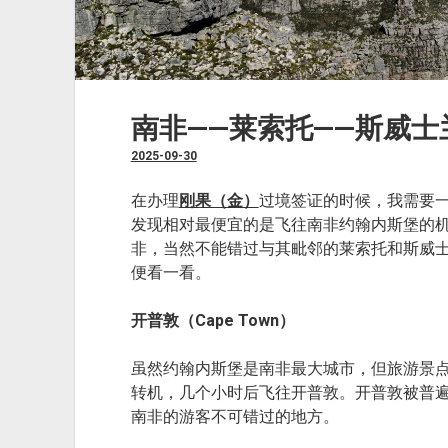
南非——莱索托——斯威士
2025-09-30
在办理
刚果（金）
过境签证的时候，我需要
发现相对最便宜的是飞往南非约翰内斯堡的
非，当然不能错过与其毗邻的莱索托和斯威
便看一看。
开普敦（Cape Town）
虽然约翰内斯堡是南非最大城市，但旅游景
转机，几个小时后飞往开普敦。开普敦被普
南非的游客不可错过的地方。