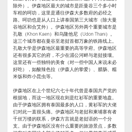
除外）。伊森地区最大的城市是距曼谷三个多小时
车程的呵叻，这里是通往伊森大多数府的必经之
路。呵叻也是从人口上讲泰国第三大城市（除大曼
谷地区和合艾外）。伊森地区另外两个重要城市是
孔敬（Khon Kaen）和乌隆他尼（Udon Thani）。
这三个城市都在曼谷至老挝首都万象的铁路线上。
孔敬大学是伊森地区最重要的高等学府。伊森地区
还有很多其它的府，不少在湄公河畔与老挝接壤。
这里还有一些独特的美食（对一些中国人来说未必
好吃），如酸辣色拉（伊森人的挚爱）、腊肠、糯
米饭和炸小昆虫等。
伊森地区在上个世纪六七十年代曾是泰国共产党的
根据地，而这一地区现在则是红衫军的重要地盘。
由于伊森地区拥有泰国最多的人口，黄衫军的大佬
们对此一直很头痛。伊森地区与老挝和柬埔寨有者
千丝万缕的联系，伊森方言就是老挝语的一个分
支。由于伊森地区没有什么重要的旅游景点，多数