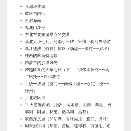
长洲环线游
重庆自由行
再游海南
逛澳门氹仔
东北主要旅游景点的交通
荔波大小七孔、河池小三峡、宜州下枧河自助游
漓江徒步（竹筏）攻略（杨堤——渔村——兴坪）
桂西的喀斯特地貌
内蒙古的沙漠风光
跨越欧亚的火车之旅（下）：伊尔库茨克——乌
兰巴托——呼和浩特
土楼一线游（厦门——南靖土楼——永定土楼——
梅州）
川北藏区行
19天游遍西藏（拉萨、纳木错、山南、羊湖、日
喀则、阿里、林芝、然乌湖、昌都）
滇西深度游（泸沽湖、香格里拉、怒江、腾冲）
周末游冲绳（那霸、首里、琉球村、万座毛、名