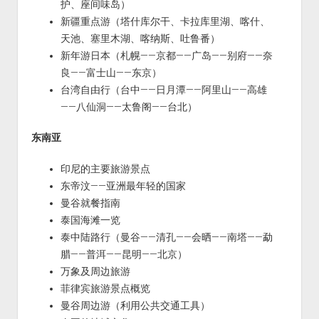
护、座间味岛）
新疆重点游（塔什库尔干、卡拉库里湖、喀什、
天池、塞里木湖、喀纳斯、吐鲁番）
新年游日本（札幌——京都——广岛——别府——奈
良——富士山——东京）
台湾自由行（台中——日月潭——阿里山——高雄
——八仙洞——太鲁阁——台北）
东南亚
印尼的主要旅游景点
东帝汶——亚洲最年轻的国家
曼谷就餐指南
泰国海滩一览
泰中陆路行（曼谷——清孔——会晒——南塔——勐
腊——普洱——昆明——北京）
万象及周边旅游
菲律宾旅游景点概览
曼谷周边游（利用公共交通工具）