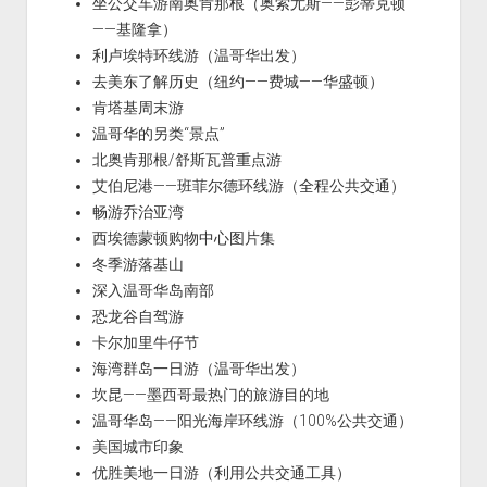
坐公交车游南奥肯那根（奥索尤斯——彭蒂克顿
——基隆拿）
利卢埃特环线游（温哥华出发）
去美东了解历史（纽约——费城——华盛顿）
肯塔基周末游
温哥华的另类“景点”
北奥肯那根/舒斯瓦普重点游
艾伯尼港——班菲尔德环线游（全程公共交通）
畅游乔治亚湾
西埃德蒙顿购物中心图片集
冬季游落基山
深入温哥华岛南部
恐龙谷自驾游
卡尔加里牛仔节
海湾群岛一日游（温哥华出发）
坎昆——墨西哥最热门的旅游目的地
温哥华岛——阳光海岸环线游（100%公共交通）
美国城市印象
优胜美地一日游（利用公共交通工具）