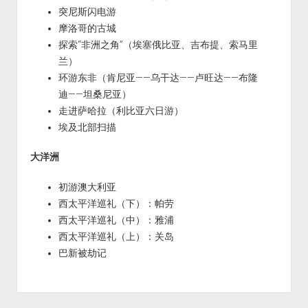
突尼斯闪电游
摩洛哥的古城
探索“非洲之角”（埃塞俄比亚、吉布提、索马里
兰）
环游东非（肯尼亚——乌干达——卢旺达——布隆
迪——坦桑尼亚）
走进萨哈拉（利比亚六日游）
埃及北部扫描
大洋洲
初游澳大利亚
西太平洋巡礼（下）：帕劳
西太平洋巡礼（中）：雅浦
西太平洋巡礼（上）：关岛
巴新被劫记