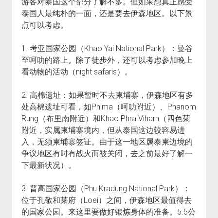
游客对泰国这个部分了解不多。但如果想真正感受
泰国人最纯朴的一面，还是要去伊森地区。以下景
点可以考虑。
1. 考亚国家公园（Khao Yai National Park）：曼谷
至呵叻的路上。除了徒步外，还可以考虑参加晚上
看动物的活动（night safaris）。
2. 高棉遗址：如果暂时不去柬埔寨，伊森地区有多
处高棉遗址可看，如Phima（呵叻附近）、Phanom
Rung（布里南附近）和Khao Phra Viharn（四色菊
附近，实属柬埔寨境内，但从泰国这边较容易进
入，无须柬埔寨签证。由于这一地区属泰柬边境的
争议地区有时有战火而被关闭，去之前最好了解一
下最新状况）。
3. 普高国家公园（Phu Kradung National Park）：
位于孔敬和莱府（Loei）之间，伊森地区最值得去
的国家公园。来这里要做好锻炼身体的准备。5.5公