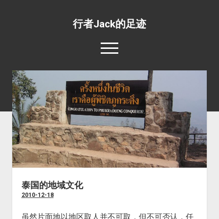
行者Jack的足迹
open
menu
139国行
open
专题照片
dropdown
open
旅游杂文
世界美食
menu
dropdown
open
环绕地球一周并不难
目的地推荐
野生动物
menu
dropdown
工薪族也可以周游世界
四条最惊心动魄的航线
宗教场所
menu
五条最具挑战性的公路
文化遗址
五条最值得体验的火车线路
边界口岸
泰国的地域文化
2010-12-18
公共交通
世界之最
虽然片面地以地区取人并不可取，但不可否认，任