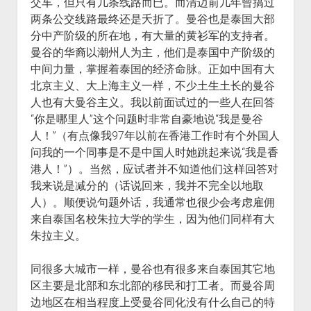
交车，但只有几条线路而已。而清迈前几年曾搞过
两条公交线路最终还是夭折了。曼谷也是泰国大部
分中产阶级的所在地，有大量的黄衫军的支持者。
曼谷的华裔以潮州人为主，他们是泰国中产阶级的
中间力量，掌握着泰国的经济命脉。正如中国有大
北京主义、大上海主义一样，不少土生土长的曼谷
人也有大曼谷主义。我以前面试过的一些人在回答
“你是哪里人”这个问题时非常自豪地说“我是曼谷
人！”（有点像我97年以前在香港工作时有个外国人
问我的一个同事是不是中国人时她跳起来说“我是香
港人！”）。当然，应试者并不知道他们这样回答对
我来说是减分的（话说回来，我并不完全以地取
人）。顺便说句题外话，我通常也很少会考虑雇佣
来自泰国名校朱拉大学的学生，因为他们同样有大
朱拉主义。
同很多大城市一样，曼谷也有很多来自泰国其它地
区主要是北部和东北部的移民和打工者。而曼谷周
边地区在相当程度上受曼谷同化没有什么自己的特