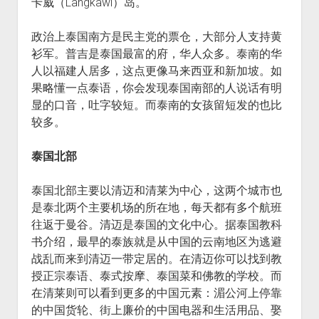
卡威（Langkawi）岛。
政治上泰国南方是民主党的票仓，大部分人支持黄
衫军。普吉是泰国最富的府，华人众多。泰南的华
人以福建人居多，这点更像马来西亚和新加坡。如
果略懂一点泰语，你会发现泰国南部的人说话有明
显的口音，吐字较短。而泰南的女孩留短发的也比
较多。
泰国北部
泰国北部主要以清迈和清莱为中心，这两个城市也
是泰北两个主要机场的所在地，每天都有多个航班
往返于曼谷。清迈是泰国的文化中心。据泰国教科
书介绍，最早的泰族就是从中国的云南地区为逃避
战乱而来到清迈一带定居的。在清迈你可以找到教
授正宗泰语、泰式按摩、泰国菜和佛教的学校。而
在清莱则可以看到更多的中国元素：湄公河上停靠
的中国货轮、街上廉价的中国电器和生活用品、娶