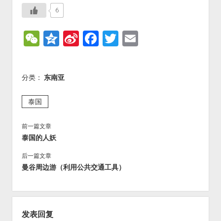
6
W
Q
Si
F
T
E
e
z
n
a
wi
m
C
o
a
c
tt
ai
分类：
东南亚
h
n
W
e
er
l
at
e
ei
b
泰国
b
o
前一篇文章
o
o
泰国的人妖
k
后一篇文章
曼谷周边游（利用公共交通工具）
发表回复