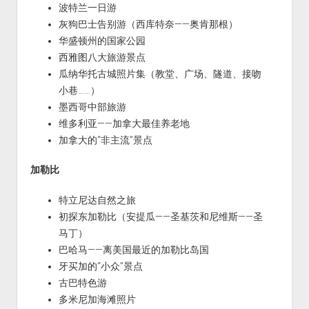
波特兰一日游
灰狗巴士告别游（西库特奈——奥肯那根）
华盛顿州的国家公园
西雅图八大旅游景点
瓜纳华托古城照片集（教堂、广场、隧道、接吻
小巷……）
墨西哥中部旅游
维多利亚——加拿大最佳养老地
加拿大的“非主流”景点
加勒比
特立尼达自然之旅
初探东加勒比（安提瓜——圣基茨和尼维斯——圣
马丁）
巴哈马——离美国最近的加勒比岛国
牙买加的“小众”景点
古巴特色游
多米尼加海滩照片