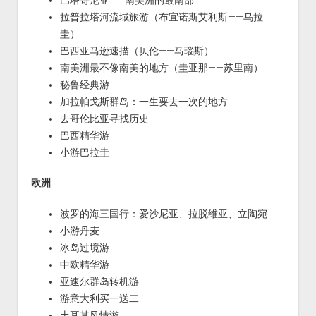
巴塔哥尼亚——南美洲的最南部
拉普拉塔河流域旅游（布宜诺斯艾利斯——乌拉
圭）
巴西亚马逊速描（贝伦——马瑙斯）
南美洲最不像南美的地方（圭亚那——苏里南）
秘鲁经典游
加拉帕戈斯群岛：一生要去一次的地方
去哥伦比亚寻找历史
巴西精华游
小游巴拉圭
欧洲
波罗的海三国行：爱沙尼亚、拉脱维亚、立陶宛
小游丹麦
冰岛过境游
中欧精华游
亚速尔群岛转机游
游意大利买一送二
土耳其风情游