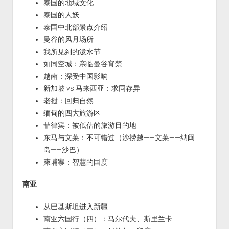
泰国的地域文化
泰国的人妖
泰国中北部景点介绍
曼谷的风月场所
我所见到的泼水节
如同空城：亲临曼谷宵禁
越南：深受中国影响
新加坡 vs 马来西亚：求同存异
老挝：回归自然
缅甸的四大旅游区
菲律宾：被低估的旅游目的地
东马与文莱：不可错过（沙捞越——文莱——纳闽
岛——沙巴）
柬埔寨：智慧的国度
南亚
从巴基斯坦进入新疆
南亚六国行（四）：马尔代夫、斯里兰卡