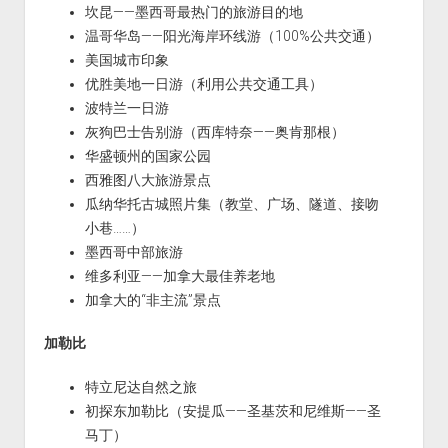
坎昆——墨西哥最热门的旅游目的地
温哥华岛——阳光海岸环线游（100%公共交通）
美国城市印象
优胜美地一日游（利用公共交通工具）
波特兰一日游
灰狗巴士告别游（西库特奈——奥肯那根）
华盛顿州的国家公园
西雅图八大旅游景点
瓜纳华托古城照片集（教堂、广场、隧道、接吻
小巷……）
墨西哥中部旅游
维多利亚——加拿大最佳养老地
加拿大的“非主流”景点
加勒比
特立尼达自然之旅
初探东加勒比（安提瓜——圣基茨和尼维斯——圣
马丁）