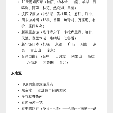
19天游遍西藏（拉萨、纳木错、山南、羊湖、日
喀则、阿里、林芝、然乌湖、昌都）
滇西深度游（泸沽湖、香格里拉、怒江、腾冲）
周末游冲绳（那霸、首里、琉球村、万座毛、名
护、座间味岛）
新疆重点游（塔什库尔干、卡拉库里湖、喀什、
天池、塞里木湖、喀纳斯、吐鲁番）
新年游日本（札幌——京都——广岛——别府——奈
良——富士山——东京）
台湾自由行（台中——日月潭——阿里山——高雄
——八仙洞——太鲁阁——台北）
东南亚
印尼的主要旅游景点
东帝汶——亚洲最年轻的国家
曼谷就餐指南
泰国海滩一览
泰中陆路行（曼谷——清孔——会晒——南塔——勐