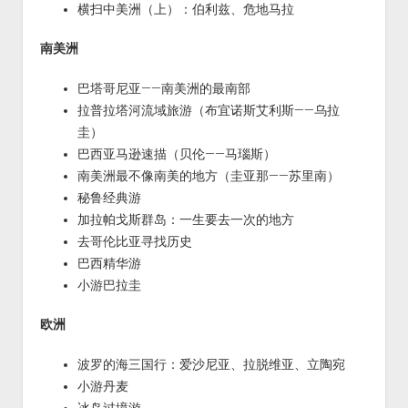
横扫中美洲（上）：伯利兹、危地马拉
南美洲
巴塔哥尼亚——南美洲的最南部
拉普拉塔河流域旅游（布宜诺斯艾利斯——乌拉
圭）
巴西亚马逊速描（贝伦——马瑙斯）
南美洲最不像南美的地方（圭亚那——苏里南）
秘鲁经典游
加拉帕戈斯群岛：一生要去一次的地方
去哥伦比亚寻找历史
巴西精华游
小游巴拉圭
欧洲
波罗的海三国行：爱沙尼亚、拉脱维亚、立陶宛
小游丹麦