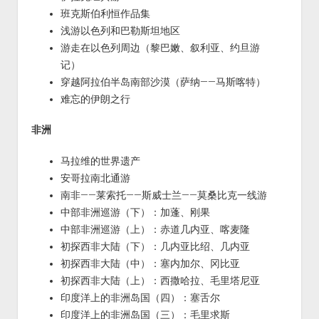
班克斯伯利恒作品集
浅游以色列和巴勒斯坦地区
游走在以色列周边（黎巴嫩、叙利亚、约旦游
记）
穿越阿拉伯半岛南部沙漠（萨纳——马斯喀特）
难忘的伊朗之行
非洲
马拉维的世界遗产
安哥拉南北通游
南非——莱索托——斯威士兰——莫桑比克一线游
中部非洲巡游（下）：加蓬、刚果
中部非洲巡游（上）：赤道几内亚、喀麦隆
初探西非大陆（下）：几内亚比绍、几内亚
初探西非大陆（中）：塞内加尔、冈比亚
初探西非大陆（上）：西撒哈拉、毛里塔尼亚
印度洋上的非洲岛国（四）：塞舌尔
印度洋上的非洲岛国（三）：毛里求斯