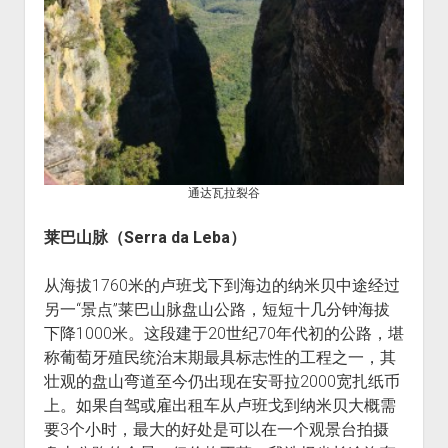
通达瓦拉裂谷
莱巴山脉（Serra da Leba）
从海拔1760米的卢班戈下到海边的纳米贝中途经过
另一“景点”莱巴山脉盘山公路，短短十几分钟海拔
下降1000米。这段建于20世纪70年代初的公路，堪
称葡萄牙殖民统治末期最具标志性的工程之一，其
壮观的盘山弯道至今仍出现在安哥拉2000宽扎纸币
上。如果自驾或雇出租车从卢班戈到纳米贝大概需
要3个小时，最大的好处是可以在一个观景台拍摄