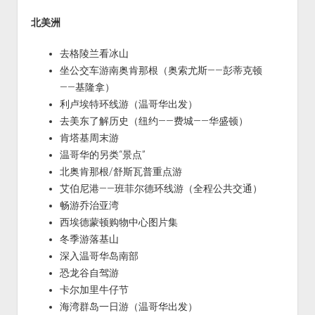
北美洲
去格陵兰看冰山
坐公交车游南奥肯那根（奥索尤斯——彭蒂克顿
——基隆拿）
利卢埃特环线游（温哥华出发）
去美东了解历史（纽约——费城——华盛顿）
肯塔基周末游
温哥华的另类“景点”
北奥肯那根/舒斯瓦普重点游
艾伯尼港——班菲尔德环线游（全程公共交通）
畅游乔治亚湾
西埃德蒙顿购物中心图片集
冬季游落基山
深入温哥华岛南部
恐龙谷自驾游
卡尔加里牛仔节
海湾群岛一日游（温哥华出发）