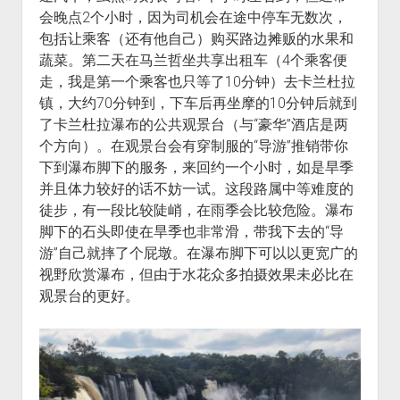
会晚点2个小时，因为司机会在途中停车无数次，
包括让乘客（还有他自己）购买路边摊贩的水果和
蔬菜。第二天在马兰哲坐共享出租车（4个乘客便
走，我是第一个乘客也只等了10分钟）去卡兰杜拉
镇，大约70分钟到，下车后再坐摩的10分钟后就到
了卡兰杜拉瀑布的公共观景台（与“豪华”酒店是两
个方向）。在观景台会有穿制服的“导游”推销带你
下到瀑布脚下的服务，来回约一个小时，如是旱季
并且体力较好的话不妨一试。这段路属中等难度的
徒步，有一段比较陡峭，在雨季会比较危险。瀑布
脚下的石头即使在旱季也非常滑，带我下去的“导
游”自己就摔了个屁墩。在瀑布脚下可以以更宽广的
视野欣赏瀑布，但由于水花众多拍摄效果未必比在
观景台的更好。