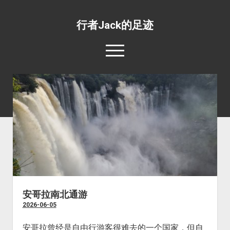
行者Jack的足迹
open
menu
139国行
open
专题照片
dropdown
open
旅游杂文
世界美食
menu
dropdown
open
环绕地球一周并不难
目的地推荐
野生动物
menu
dropdown
工薪族也可以周游世界
四条最惊心动魄的航线
宗教场所
menu
五条最具挑战性的公路
文化遗址
五条最值得体验的火车线路
边界口岸
安哥拉南北通游
2026-06-05
公共交通
世界之最
安哥拉曾经是自由行游客很难去的一个国家，但自