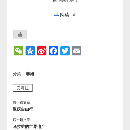
拱门湖畔的拱门
阅读: 55
W
Q
Si
F
T
E
e
z
n
a
wi
m
C
o
a
c
tt
ai
分类：
非洲
h
n
W
e
er
l
at
e
ei
b
安哥拉
b
o
前一篇文章
o
o
重庆自由行
k
后一篇文章
马拉维的世界遗产