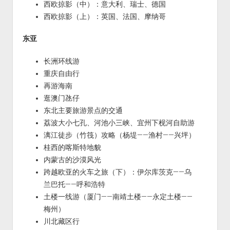
西欧掠影（中）：意大利、瑞士、德国
西欧掠影（上）：英国、法国、摩纳哥
东亚
长洲环线游
重庆自由行
再游海南
逛澳门氹仔
东北主要旅游景点的交通
荔波大小七孔、河池小三峡、宜州下枧河自助游
漓江徒步（竹筏）攻略（杨堤——渔村——兴坪）
桂西的喀斯特地貌
内蒙古的沙漠风光
跨越欧亚的火车之旅（下）：伊尔库茨克——乌
兰巴托——呼和浩特
土楼一线游（厦门——南靖土楼——永定土楼——
梅州）
川北藏区行