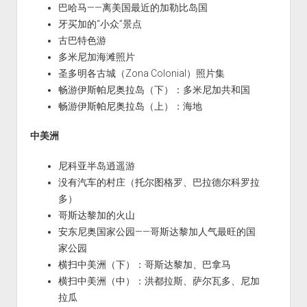
巴哈马——离美国最近的加勒比岛国
牙买加的“小众”景点
古巴特色游
多米尼加海滩照片
圣多明各古城（Zona Colonial）照片集
畅游伊斯帕尼奥拉岛（下）：多米尼加共和国
畅游伊斯帕尼奥拉岛（上）：海地
中美洲
尼科亚半岛逍遥游
没有汽车的村庄（托尔图格罗、巴拉德尔科罗拉
多）
哥斯达黎加的火山
安东尼奥国家公园——哥斯达黎加人气最旺的国
家公园
横扫中美洲（下）：哥斯达黎加、巴拿马
横扫中美洲（中）：洪都拉斯、萨尔瓦多、尼加
拉瓜