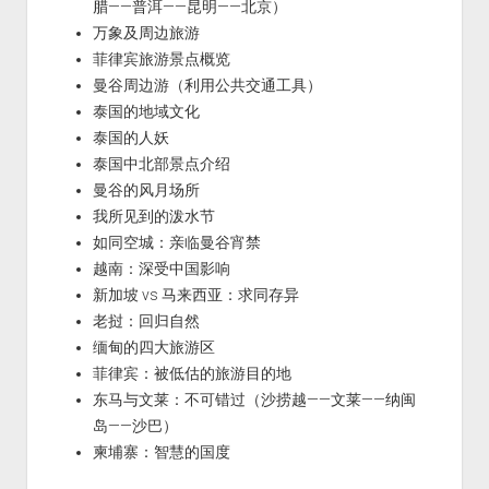
腊——普洱——昆明——北京）
万象及周边旅游
菲律宾旅游景点概览
曼谷周边游（利用公共交通工具）
泰国的地域文化
泰国的人妖
泰国中北部景点介绍
曼谷的风月场所
我所见到的泼水节
如同空城：亲临曼谷宵禁
越南：深受中国影响
新加坡 vs 马来西亚：求同存异
老挝：回归自然
缅甸的四大旅游区
菲律宾：被低估的旅游目的地
东马与文莱：不可错过（沙捞越——文莱——纳闽
岛——沙巴）
柬埔寨：智慧的国度