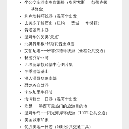
坐公交车游南奥肯那根（奥索尤斯——彭蒂克顿
——基隆拿）
利卢埃特环线游（温哥华出发）
去美东了解历史（纽约——费城——华盛顿）
肯塔基周末游
温哥华的另类“景点”
北奥肯那根/舒斯瓦普重点游
艾伯尼港——班菲尔德环线游（全程公共交通）
畅游乔治亚湾
西埃德蒙顿购物中心图片集
冬季游落基山
深入温哥华岛南部
恐龙谷自驾游
卡尔加里牛仔节
海湾群岛一日游（温哥华出发）
坎昆——墨西哥最热门的旅游目的地
温哥华岛——阳光海岸环线游（100%公共交通）
美国城市印象
优胜美地一日游（利用公共交通工具）