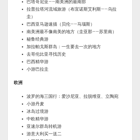
巴塔哥尼亚——南美洲的最南部
拉普拉塔河流域旅游（布宜诺斯艾利斯——乌拉
圭）
巴西亚马逊速描（贝伦——马瑙斯）
南美洲最不像南美的地方（圭亚那——苏里南）
秘鲁经典游
加拉帕戈斯群岛：一生要去一次的地方
去哥伦比亚寻找历史
巴西精华游
小游巴拉圭
欧洲
波罗的海三国行：爱沙尼亚、拉脱维亚、立陶宛
小游丹麦
冰岛过境游
中欧精华游
亚速尔群岛转机游
游意大利买一送二