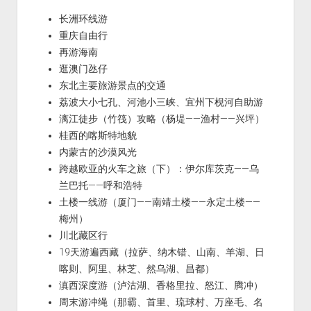
长洲环线游
重庆自由行
再游海南
逛澳门氹仔
东北主要旅游景点的交通
荔波大小七孔、河池小三峡、宜州下枧河自助游
漓江徒步（竹筏）攻略（杨堤——渔村——兴坪）
桂西的喀斯特地貌
内蒙古的沙漠风光
跨越欧亚的火车之旅（下）：伊尔库茨克——乌
兰巴托——呼和浩特
土楼一线游（厦门——南靖土楼——永定土楼——
梅州）
川北藏区行
19天游遍西藏（拉萨、纳木错、山南、羊湖、日
喀则、阿里、林芝、然乌湖、昌都）
滇西深度游（泸沽湖、香格里拉、怒江、腾冲）
周末游冲绳（那霸、首里、琉球村、万座毛、名