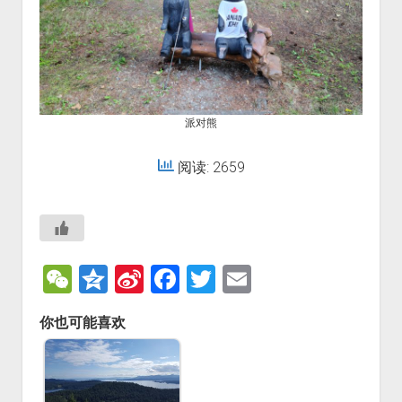
派对熊
阅读: 2659
W
Q
Si
F
T
E
e
z
n
a
wi
m
你也可能喜欢
C
o
a
c
tt
ai
h
n
W
e
er
l
at
e
ei
b