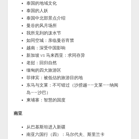
泰国的地域文化
泰国的人妖
泰国中北部景点介绍
曼谷的风月场所
我所见到的泼水节
如同空城：亲临曼谷宵禁
越南：深受中国影响
新加坡 vs 马来西亚：求同存异
老挝：回归自然
缅甸的四大旅游区
菲律宾：被低估的旅游目的地
东马与文莱：不可错过（沙捞越——文莱——纳闽
岛——沙巴）
柬埔寨：智慧的国度
南亚
从巴基斯坦进入新疆
南亚六国行（四）：马尔代夫、斯里兰卡