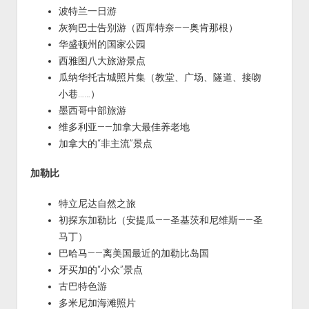
波特兰一日游
灰狗巴士告别游（西库特奈——奥肯那根）
华盛顿州的国家公园
西雅图八大旅游景点
瓜纳华托古城照片集（教堂、广场、隧道、接吻
小巷……）
墨西哥中部旅游
维多利亚——加拿大最佳养老地
加拿大的“非主流”景点
加勒比
特立尼达自然之旅
初探东加勒比（安提瓜——圣基茨和尼维斯——圣
马丁）
巴哈马——离美国最近的加勒比岛国
牙买加的“小众”景点
古巴特色游
多米尼加海滩照片