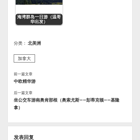
b
o
o
o
海湾群岛一日游（温哥
华出发）
k
分类：
北美洲
加拿大
前一篇文章
中欧精华游
后一篇文章
坐公交车游南奥肯那根（奥索尤斯——彭蒂克顿——基隆
拿）
发表回复