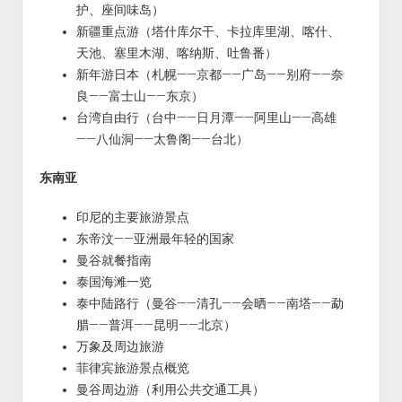
护、座间味岛）
新疆重点游（塔什库尔干、卡拉库里湖、喀什、
天池、塞里木湖、喀纳斯、吐鲁番）
新年游日本（札幌——京都——广岛——别府——奈
良——富士山——东京）
台湾自由行（台中——日月潭——阿里山——高雄
——八仙洞——太鲁阁——台北）
东南亚
印尼的主要旅游景点
东帝汶——亚洲最年轻的国家
曼谷就餐指南
泰国海滩一览
泰中陆路行（曼谷——清孔——会晒——南塔——勐
腊——普洱——昆明——北京）
万象及周边旅游
菲律宾旅游景点概览
曼谷周边游（利用公共交通工具）