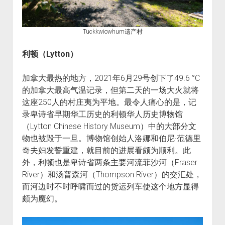
Tuckkwiowhum遗产村
利顿（Lytton）
加拿大最热的地方，2021年6月29号创下了49.6 °C
的加拿大最高气温记录，但第二天的一场大火就将
这座250人的村庄夷为平地。最令人痛心的是，记
录卑诗省早期华工历史的利顿华人历史博物馆
（Lytton Chinese History Museum）中的大部分文
物也被毁于一旦。博物馆创始人洛娜和伯尼·范德里
奇夫妇发誓重建，就目前的进展看颇为顺利。此
外，利顿也是卑诗省两条主要河流菲沙河（Fraser
River）和汤普森河（Thompson River）的交汇处，
而河边时不时呼啸而过的货运列车使这个地方显得
颇为魔幻。