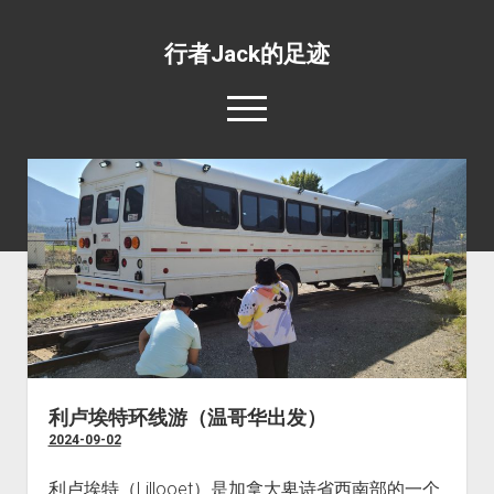
行者Jack的足迹
open
menu
139国行
open
专题照片
dropdown
open
旅游杂文
世界美食
menu
dropdown
open
环绕地球一周并不难
目的地推荐
野生动物
menu
dropdown
工薪族也可以周游世界
四条最惊心动魄的航线
宗教场所
menu
五条最具挑战性的公路
文化遗址
五条最值得体验的火车线路
边界口岸
利卢埃特环线游（温哥华出发）
2024-09-02
公共交通
世界之最
利卢埃特（Lillooet）是加拿大卑诗省西南部的一个