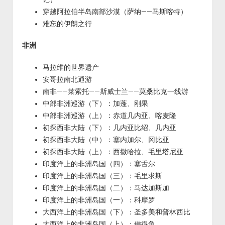
穿越阿拉伯半岛南部沙漠（萨纳——马斯喀特）
难忘的伊朗之行
非洲
马拉维的世界遗产
安哥拉南北通游
南非——莱索托——斯威士兰——莫桑比克一线游
中部非洲巡游（下）：加蓬、刚果
中部非洲巡游（上）：赤道几内亚、喀麦隆
初探西非大陆（下）：几内亚比绍、几内亚
初探西非大陆（中）：塞内加尔、冈比亚
初探西非大陆（上）：西撒哈拉、毛里塔尼亚
印度洋上的非洲岛国（四）：塞舌尔
印度洋上的非洲岛国（三）：毛里求斯
印度洋上的非洲岛国（二）：马达加斯加
印度洋上的非洲岛国（一）：科摩罗
大西洋上的非洲岛国（下）：圣多美和普林西比
大西洋上的非洲岛国（上）：佛得角