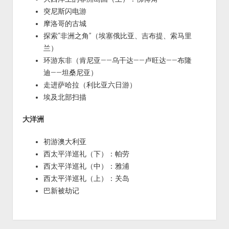
突尼斯闪电游
摩洛哥的古城
探索“非洲之角”（埃塞俄比亚、吉布提、索马里
兰）
环游东非（肯尼亚——乌干达——卢旺达——布隆
迪——坦桑尼亚）
走进萨哈拉（利比亚六日游）
埃及北部扫描
大洋洲
初游澳大利亚
西太平洋巡礼（下）：帕劳
西太平洋巡礼（中）：雅浦
西太平洋巡礼（上）：关岛
巴新被劫记