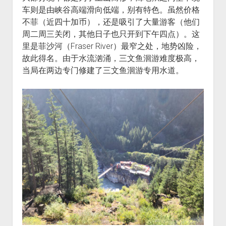
车则是由峡谷高端滑向低端，别有特色。虽然价格
不菲（近四十加币），还是吸引了大量游客（他们
周二周三关闭，其他日子也只开到下午四点）。这
里是菲沙河（Fraser River）最窄之处，地势凶险，
故此得名。由于水流汹涌，三文鱼洄游难度极高，
当局在两边专门修建了三文鱼洄游专用水道。