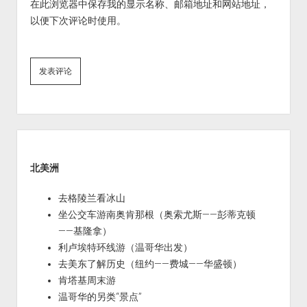
在此浏览器中保存我的显示名称、邮箱地址和网站地址，
以便下次评论时使用。
Sidebar
北美洲
去格陵兰看冰山
坐公交车游南奥肯那根（奥索尤斯——彭蒂克顿
——基隆拿）
利卢埃特环线游（温哥华出发）
去美东了解历史（纽约——费城——华盛顿）
肯塔基周末游
温哥华的另类“景点”