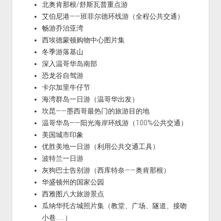
北奥肯那根/舒斯瓦普重点游
艾伯尼港——班菲尔德环线游（全程公共交通）
畅游乔治亚湾
西埃德蒙顿购物中心图片集
冬季游落基山
深入温哥华岛南部
恐龙谷自驾游
卡尔加里牛仔节
海湾群岛一日游（温哥华出发）
坎昆——墨西哥最热门的旅游目的地
温哥华岛——阳光海岸环线游（100%公共交通）
美国城市印象
优胜美地一日游（利用公共交通工具）
波特兰一日游
灰狗巴士告别游（西库特奈——奥肯那根）
华盛顿州的国家公园
西雅图八大旅游景点
瓜纳华托古城照片集（教堂、广场、隧道、接吻
小巷……）