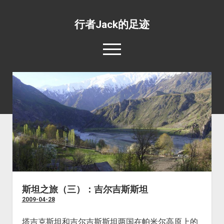
行者Jack的足迹
open
menu
139国行
open
专题照片
dropdown
open
旅游杂文
世界美食
menu
dropdown
open
环绕地球一周并不难
目的地推荐
野生动物
menu
dropdown
工薪族也可以周游世界
四条最惊心动魄的航线
宗教场所
menu
五条最具挑战性的公路
文化遗址
五条最值得体验的火车线路
边界口岸
斯坦之旅（三）：吉尔吉斯斯坦
2009-04-28
公共交通
世界之最
塔吉克斯坦和吉尔吉斯斯坦两国在帕米尔高原上的