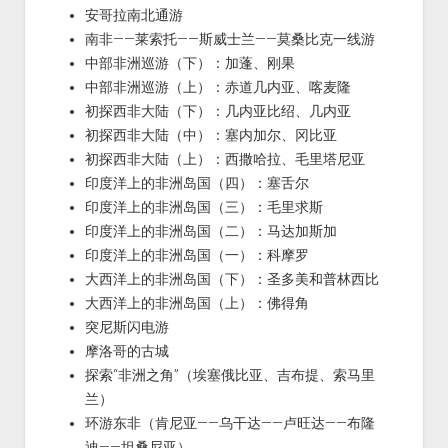
安哥拉南北通游
南非——莱索托——斯威士兰——莫桑比克一线游
中部非洲巡游（下）：加蓬、刚果
中部非洲巡游（上）：赤道几内亚、喀麦隆
初探西非大陆（下）：几内亚比绍、几内亚
初探西非大陆（中）：塞内加尔、冈比亚
初探西非大陆（上）：西撒哈拉、毛里塔尼亚
印度洋上的非洲岛国（四）：塞舌尔
印度洋上的非洲岛国（三）：毛里求斯
印度洋上的非洲岛国（二）：马达加斯加
印度洋上的非洲岛国（一）：科摩罗
大西洋上的非洲岛国（下）：圣多美和普林西比
大西洋上的非洲岛国（上）：佛得角
突尼斯闪电游
摩洛哥的古城
探索“非洲之角”（埃塞俄比亚、吉布提、索马里
兰）
环游东非（肯尼亚——乌干达——卢旺达——布隆
迪——坦桑尼亚）