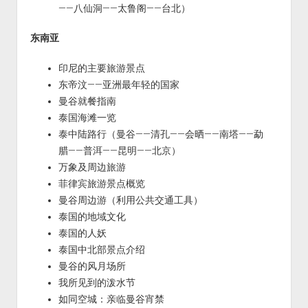
——八仙洞——太鲁阁——台北）
东南亚
印尼的主要旅游景点
东帝汶——亚洲最年轻的国家
曼谷就餐指南
泰国海滩一览
泰中陆路行（曼谷——清孔——会晒——南塔——勐
腊——普洱——昆明——北京）
万象及周边旅游
菲律宾旅游景点概览
曼谷周边游（利用公共交通工具）
泰国的地域文化
泰国的人妖
泰国中北部景点介绍
曼谷的风月场所
我所见到的泼水节
如同空城：亲临曼谷宵禁