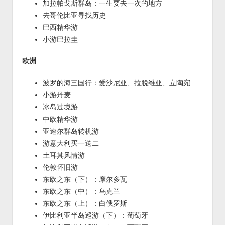
加拉帕戈斯群岛：一生要去一次的地方
去哥伦比亚寻找历史
巴西精华游
小游巴拉圭
欧洲
波罗的海三国行：爱沙尼亚、拉脱维亚、立陶宛
小游丹麦
冰岛过境游
中欧精华游
亚速尔群岛转机游
游意大利买一送二
土耳其风情游
伦敦怀旧游
东欧之东（下）：摩尔多瓦
东欧之东（中）：乌克兰
东欧之东（上）：白俄罗斯
伊比利亚半岛巡游（下）：葡萄牙