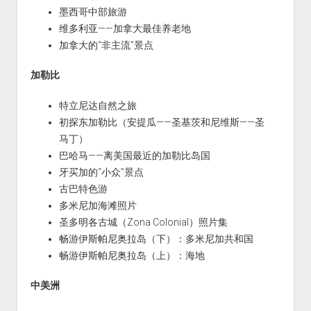
墨西哥中部旅游
维多利亚——加拿大最佳养老地
加拿大的“非主流”景点
加勒比
特立尼达自然之旅
初探东加勒比（安提瓜——圣基茨和尼维斯——圣
马丁）
巴哈马——离美国最近的加勒比岛国
牙买加的“小众”景点
古巴特色游
多米尼加海滩照片
圣多明各古城（Zona Colonial）照片集
畅游伊斯帕尼奥拉岛（下）：多米尼加共和国
畅游伊斯帕尼奥拉岛（上）：海地
中美洲