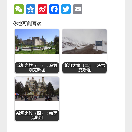
W
Q
Si
F
T
E
e
z
n
a
wi
m
你也可能喜欢
C
o
a
c
tt
ai
h
n
W
e
er
l
at
e
ei
b
b
o
o
o
斯坦之旅（一）：乌兹
斯坦之旅（二）：塔吉
别克斯坦
克斯坦
k
斯坦之旅（四）：哈萨
克斯坦