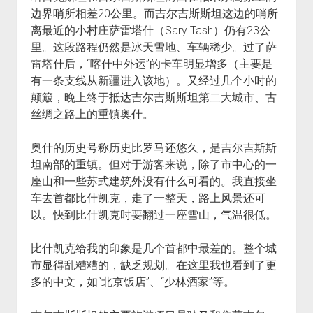
边界哨所相差20公里。而吉尔吉斯斯坦这边的哨所
离最近的小村庄萨雷塔什（Sary Tash）仍有23公
里。这段路程仍然是冰天雪地、车辆稀少。过了萨
雷塔什后，“喀什中外运”的卡车明显增多（主要是
有一条支线从新疆进入该地）。又经过几个小时的
颠簸，晚上终于抵达吉尔吉斯斯坦第二大城市、古
丝绸之路上的重镇奥什。
奥什的历史号称历史比罗马还悠久，是吉尔吉斯斯
坦南部的重镇。但对于游客来说，除了市中心的一
座山和一些苏式建筑外没有什么可看的。我直接坐
车去首都比什凯克，走了一整天，路上风景还可
以。快到比什凯克时要翻过一座雪山，气温很低。
比什凯克给我的印象是几个首都中最差的。整个城
市显得乱糟糟的，缺乏规划。在这里我也看到了更
多的中文，如“北京饭店”、“少林酒家”等。