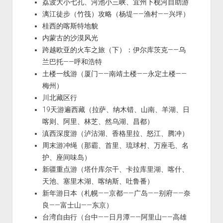
荔波大小七孔、河池小三峡、宜州下枧河自助游
漓江徒步（竹筏）攻略（杨堤——渔村——兴坪）
桂西的喀斯特地貌
内蒙古的沙漠风光
跨越欧亚的火车之旅（下）：伊尔库茨克——乌
兰巴托——呼和浩特
土楼一线游（厦门——南靖土楼——永定土楼——
梅州）
川北藏区行
19天游遍西藏（拉萨、纳木错、山南、羊湖、日
喀则、阿里、林芝、然乌湖、昌都）
滇西深度游（泸沽湖、香格里拉、怒江、腾冲）
周末游冲绳（那霸、首里、琉球村、万座毛、名
护、座间味岛）
新疆重点游（塔什库尔干、卡拉库里湖、喀什、
天池、塞里木湖、喀纳斯、吐鲁番）
新年游日本（札幌——京都——广岛——别府——奈
良——富士山——东京）
台湾自由行（台中——日月潭——阿里山——高雄