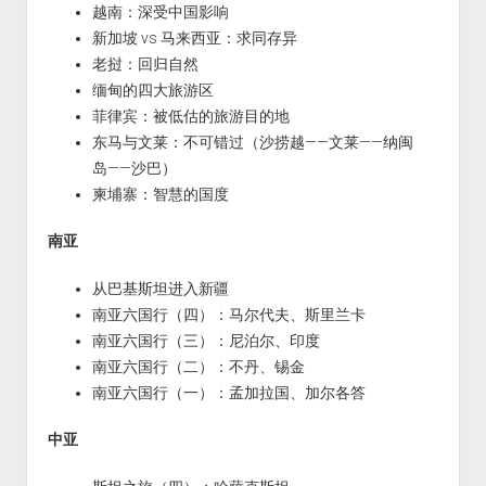
越南：深受中国影响
新加坡 vs 马来西亚：求同存异
老挝：回归自然
缅甸的四大旅游区
菲律宾：被低估的旅游目的地
东马与文莱：不可错过（沙捞越——文莱——纳闽
岛——沙巴）
柬埔寨：智慧的国度
南亚
从巴基斯坦进入新疆
南亚六国行（四）：马尔代夫、斯里兰卡
南亚六国行（三）：尼泊尔、印度
南亚六国行（二）：不丹、锡金
南亚六国行（一）：孟加拉国、加尔各答
中亚