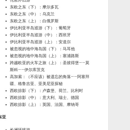
伦敦怀旧游
东欧之东（下）：摩尔多瓦
东欧之东（中）：乌克兰
东欧之东（上）：白俄罗斯
伊比利亚半岛巡游（下）：葡萄牙
伊比利亚半岛巡游（中）：西班牙
伊比利亚半岛巡游（上）：安道尔
被忽视的地中海岛国（下）：马耳他
被忽视的地中海岛国（上）：塞浦路斯
跨越欧亚的火车之旅（上）：圣彼得堡——莫
斯科——伊尔库茨克
高加索：（不应该）被遗忘的角落——阿塞拜
疆、格鲁吉亚、亚美尼亚探秘
西欧掠影（下）：卢森堡、荷兰、比利时
西欧掠影（中）：意大利、瑞士、德国
西欧掠影（上）：英国、法国、摩纳哥
东亚
长洲环线游