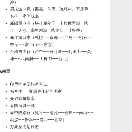
冲）
周末游冲绳（那霸、首里、琉球村、万座毛、
名护、座间味岛）
新疆重点游（塔什库尔干、卡拉库里湖、喀
什、天池、塞里木湖、喀纳斯、吐鲁番）
新年游日本（札幌——京都——广岛——别府——
奈良——富士山——东京）
台湾自由行（台中——日月潭——阿里山——高
雄——八仙洞——太鲁阁——台北）
东南亚
印尼的主要旅游景点
东帝汶——亚洲最年轻的国家
曼谷就餐指南
泰国海滩一览
泰中陆路行（曼谷——清孔——会晒——南塔——
勐腊——普洱——昆明——北京）
万象及周边旅游