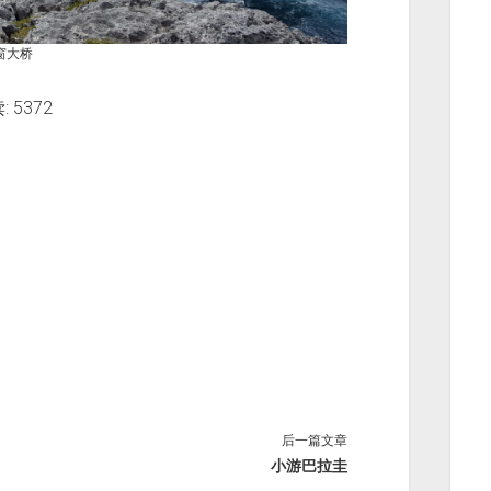
窗大桥
 5372
后一篇文章
小游巴拉圭