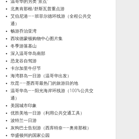
温哥华的另类“景点”
北奥肯那根/舒斯瓦普重点游
艾伯尼港——班菲尔德环线游（全程公共交
通）
畅游乔治亚湾
西埃德蒙顿购物中心图片集
冬季游落基山
深入温哥华岛南部
恐龙谷自驾游
卡尔加里牛仔节
海湾群岛一日游（温哥华出发）
坎昆——墨西哥最热门的旅游目的地
温哥华岛——阳光海岸环线游（100%公共交
通）
美国城市印象
优胜美地一日游（利用公共交通工具）
波特兰一日游
灰狗巴士告别游（西库特奈——奥肯那根）
华盛顿州的国家公园