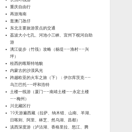
重庆自由行
再游海南
逛澳门氹仔
东北主要旅游景点的交通
荔波大小七孔、河池小三峡、宜州下枧河自助
游
漓江徒步（竹筏）攻略（杨堤——渔村——兴
坪）
桂西的喀斯特地貌
内蒙古的沙漠风光
跨越欧亚的火车之旅（下）：伊尔库茨克——
乌兰巴托——呼和浩特
土楼一线游（厦门——南靖土楼——永定土楼
——梅州）
川北藏区行
19天游遍西藏（拉萨、纳木错、山南、羊湖、
日喀则、阿里、林芝、然乌湖、昌都）
滇西深度游（泸沽湖、香格里拉、怒江、腾