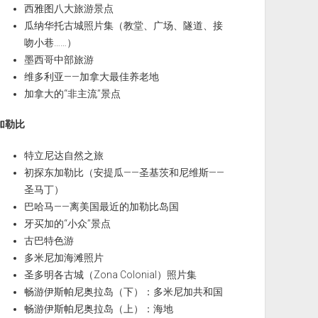
西雅图八大旅游景点
瓜纳华托古城照片集（教堂、广场、隧道、接
吻小巷……）
墨西哥中部旅游
维多利亚——加拿大最佳养老地
加拿大的“非主流”景点
加勒比
特立尼达自然之旅
初探东加勒比（安提瓜——圣基茨和尼维斯——
圣马丁）
巴哈马——离美国最近的加勒比岛国
牙买加的“小众”景点
古巴特色游
多米尼加海滩照片
圣多明各古城（Zona Colonial）照片集
畅游伊斯帕尼奥拉岛（下）：多米尼加共和国
畅游伊斯帕尼奥拉岛（上）：海地