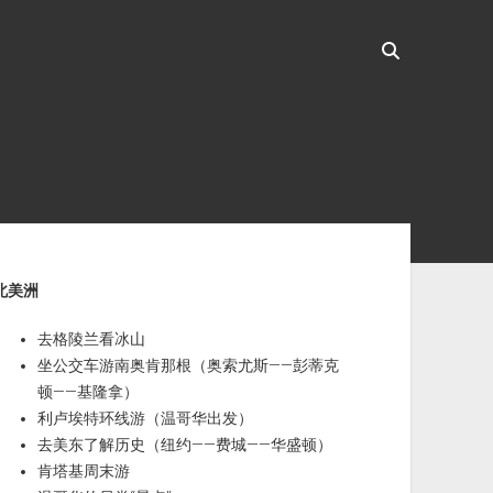
ebar
北美洲
去格陵兰看冰山
坐公交车游南奥肯那根（奥索尤斯——彭蒂克
顿——基隆拿）
利卢埃特环线游（温哥华出发）
去美东了解历史（纽约——费城——华盛顿）
肯塔基周末游