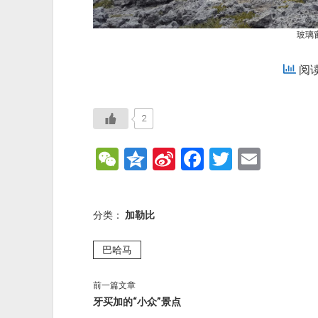
玻璃
阅读:
2
W
Q
Si
F
T
E
e
z
n
a
wi
m
C
o
a
c
tt
ai
分类：
加勒比
h
n
W
e
er
l
at
e
ei
b
巴哈马
b
o
前一篇文章
o
o
牙买加的“小众”景点
k