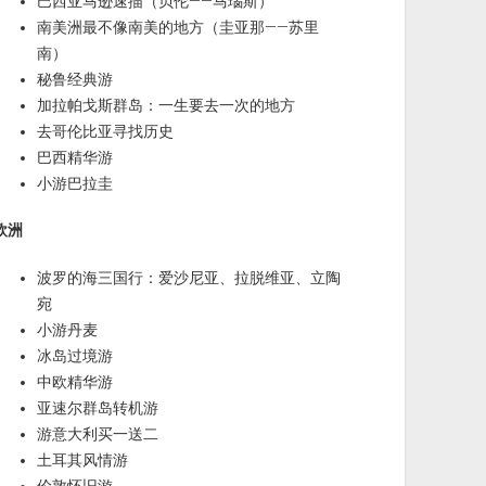
巴西亚马逊速描（贝伦——马瑙斯）
南美洲最不像南美的地方（圭亚那——苏里
南）
秘鲁经典游
加拉帕戈斯群岛：一生要去一次的地方
去哥伦比亚寻找历史
巴西精华游
小游巴拉圭
欧洲
波罗的海三国行：爱沙尼亚、拉脱维亚、立陶
宛
小游丹麦
冰岛过境游
中欧精华游
亚速尔群岛转机游
游意大利买一送二
土耳其风情游