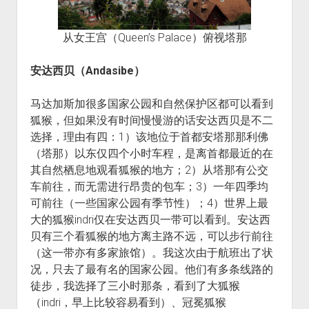
从女王宫（Queen’s Palace）俯视塔那
安达西贝（Andasibe）
马达加斯加很多国家公园和自然保护区都可以看到
狐猴，但如果没有时间慢慢游的话安达西贝是不二
选择，理由有四：1）该地位于首都安塔那那利佛
（塔那）以东仅四个小时车程，是离首都最近的在
其自然栖息地观看狐猴的地方；2）从塔那有公交
车前往，而无需进行昂贵的包车；3）一年四季均
可前往（一些国家公园有季节性）；4）世界上最
大的狐猴indri仅在安达西贝一带可以看到。安达西
贝有三个看狐猴的地方离主路不远，可以步行前往
（这一带亦有多家旅馆）。我这次由于航班出了状
况，只去了最有名的国家公园。他们有多条线路的
徒步，我选择了三小时那条，看到了大狐猴
（indri，早上比较容易看到）、冠冕狐猴