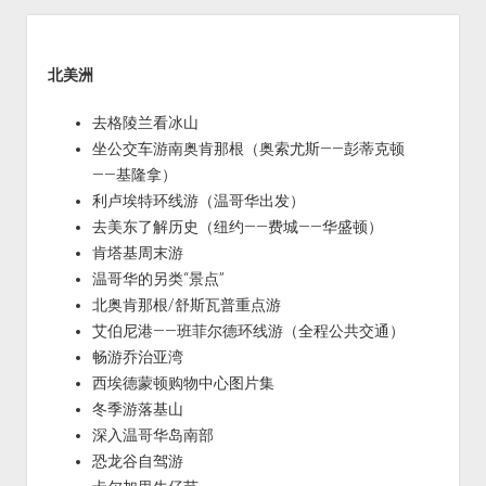
Sidebar
北美洲
去格陵兰看冰山
坐公交车游南奥肯那根（奥索尤斯——彭蒂克顿
——基隆拿）
利卢埃特环线游（温哥华出发）
去美东了解历史（纽约——费城——华盛顿）
肯塔基周末游
温哥华的另类“景点”
北奥肯那根/舒斯瓦普重点游
艾伯尼港——班菲尔德环线游（全程公共交通）
畅游乔治亚湾
西埃德蒙顿购物中心图片集
冬季游落基山
深入温哥华岛南部
恐龙谷自驾游