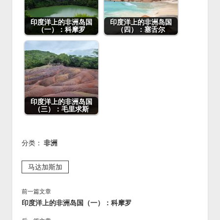
b
o
o
o
印度洋上的非洲岛国
印度洋上的非洲岛国
（一）：科摩罗
（四）：塞舌尔
k
印度洋上的非洲岛国
（三）：毛里求斯
分类：
非洲
马达加斯加
前一篇文章
印度洋上的非洲岛国（一）：科摩罗