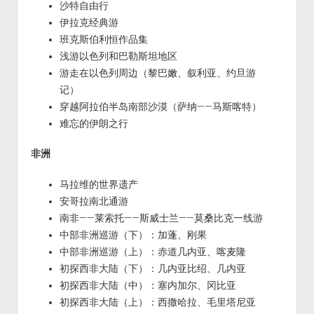
沙特自由行
伊拉克经典游
班克斯伯利恒作品集
浅游以色列和巴勒斯坦地区
游走在以色列周边（黎巴嫩、叙利亚、约旦游
记）
穿越阿拉伯半岛南部沙漠（萨纳——马斯喀特）
难忘的伊朗之行
非洲
马拉维的世界遗产
安哥拉南北通游
南非——莱索托——斯威士兰——莫桑比克一线游
中部非洲巡游（下）：加蓬、刚果
中部非洲巡游（上）：赤道几内亚、喀麦隆
初探西非大陆（下）：几内亚比绍、几内亚
初探西非大陆（中）：塞内加尔、冈比亚
初探西非大陆（上）：西撒哈拉、毛里塔尼亚