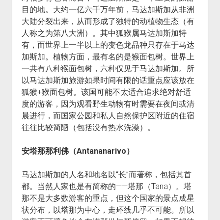
目的地。大约一亿六千万年前，马达加斯加从非洲
大陆分裂出来，从而形成了独特的动植物生态（有
人称之为第八大洲）。其中狐猴属马达加斯加特
有，而世界上一半以上的变色龙品种只存在于马达
加斯加。植物方面，最有名的是猴面包树。世界上
一共有八种猴面包树，六种仅见于马达加斯加。所
以马达加斯加旅游如果时间有限的话重点应该放在
狐猴+猴面包树。该国可能不太适合追求绝对舒适
度的游客，因为观看野生动物有时需要在夜间或清
晨进行，而国家公园和私人自然保护区附近的住宿
往往比较简陋（包括没有热水洗澡）。
安塔那那利佛（Antananarivo）
马达加斯加的人名和地名以“长”而著称，包括其首
都。当然人家也是有简称的——塔那（Tana）。塔
那不是大多数游客的重点，但这个国家的景点成星
状分布，以塔那为中心，走环线几乎不可能。所以