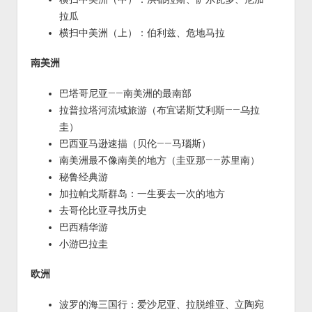
拉瓜
横扫中美洲（上）：伯利兹、危地马拉
南美洲
巴塔哥尼亚——南美洲的最南部
拉普拉塔河流域旅游（布宜诺斯艾利斯——乌拉
圭）
巴西亚马逊速描（贝伦——马瑙斯）
南美洲最不像南美的地方（圭亚那——苏里南）
秘鲁经典游
加拉帕戈斯群岛：一生要去一次的地方
去哥伦比亚寻找历史
巴西精华游
小游巴拉圭
欧洲
波罗的海三国行：爱沙尼亚、拉脱维亚、立陶宛