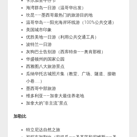
卡尔加里牛仔节
海湾群岛一日游（温哥华出发）
坎昆——墨西哥最热门的旅游目的地
温哥华岛——阳光海岸环线游（100%公共交通）
美国城市印象
优胜美地一日游（利用公共交通工具）
波特兰一日游
灰狗巴士告别游（西库特奈——奥肯那根）
华盛顿州的国家公园
西雅图八大旅游景点
瓜纳华托古城照片集（教堂、广场、隧道、接吻
小巷……）
墨西哥中部旅游
维多利亚——加拿大最佳养老地
加拿大的“非主流”景点
加勒比
特立尼达自然之旅
初探东加勒比（安提瓜——圣基茨和尼维斯——圣