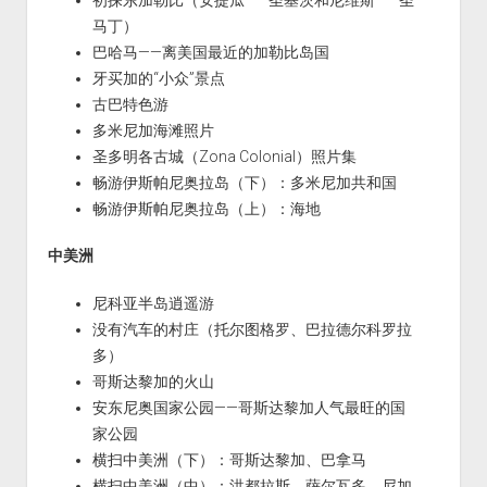
马丁）
巴哈马——离美国最近的加勒比岛国
牙买加的“小众”景点
古巴特色游
多米尼加海滩照片
圣多明各古城（Zona Colonial）照片集
畅游伊斯帕尼奥拉岛（下）：多米尼加共和国
畅游伊斯帕尼奥拉岛（上）：海地
中美洲
尼科亚半岛逍遥游
没有汽车的村庄（托尔图格罗、巴拉德尔科罗拉
多）
哥斯达黎加的火山
安东尼奥国家公园——哥斯达黎加人气最旺的国
家公园
横扫中美洲（下）：哥斯达黎加、巴拿马
横扫中美洲（中）：洪都拉斯、萨尔瓦多、尼加