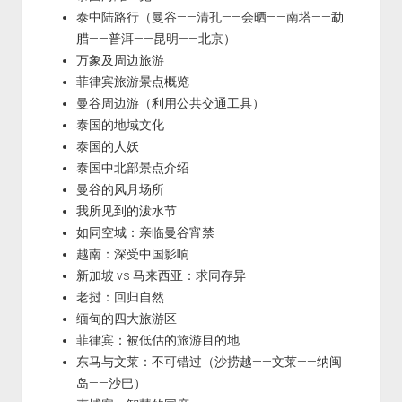
泰中陆路行（曼谷——清孔——会晒——南塔——勐
腊——普洱——昆明——北京）
万象及周边旅游
菲律宾旅游景点概览
曼谷周边游（利用公共交通工具）
泰国的地域文化
泰国的人妖
泰国中北部景点介绍
曼谷的风月场所
我所见到的泼水节
如同空城：亲临曼谷宵禁
越南：深受中国影响
新加坡 vs 马来西亚：求同存异
老挝：回归自然
缅甸的四大旅游区
菲律宾：被低估的旅游目的地
东马与文莱：不可错过（沙捞越——文莱——纳闽
岛——沙巴）