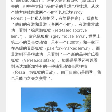
of the Baobabs）。许多人是奔着日落（或日出）
去的，但中午太阳当头时分的景观也很壮观。从这
个地方继续向北两个小时可以抵达Kirindy
Forest（一处私人保护区，有简易住宿）。我参加
了他们的夜游和晨游（各两个小时）。夜游非常成
功，看到了棕尾鼬狐猴（red-tailed sportive
lemur）、灰色鼠狐猴（grey mouse lemur，世界上
第二小的灵长类动物，只有一个巴掌大）和一家正
在亲昵的叉斑狐猴（pale fork-marked lemur）。而
晨游则不是很成功，只看到了一个新的品种维氏冕
狐猴 （Verreaux’s sifaka）。如果是旱季还可以看
到马达加斯加特有的一种哺乳动物长尾狸猫
（fossa，为狐猴的天敌）。由于目前仍是雨季，我
也只能与之失之交臂了。