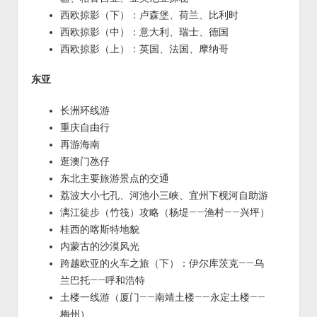
西欧掠影（下）：卢森堡、荷兰、比利时
西欧掠影（中）：意大利、瑞士、德国
西欧掠影（上）：英国、法国、摩纳哥
东亚
长洲环线游
重庆自由行
再游海南
逛澳门氹仔
东北主要旅游景点的交通
荔波大小七孔、河池小三峡、宜州下枧河自助游
漓江徒步（竹筏）攻略（杨堤——渔村——兴坪）
桂西的喀斯特地貌
内蒙古的沙漠风光
跨越欧亚的火车之旅（下）：伊尔库茨克——乌
兰巴托——呼和浩特
土楼一线游（厦门——南靖土楼——永定土楼——
梅州）