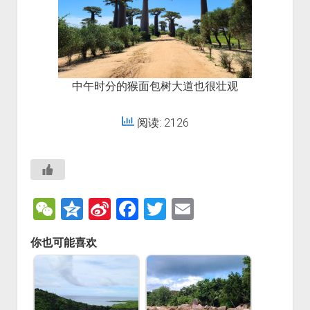
中午时分的猴面包树大道也很壮观
阅读: 2126
W
Q
Si
F
T
E
e
z
n
a
wi
m
你也可能喜欢
C
o
a
c
tt
ai
h
n
W
e
er
l
at
e
ei
b