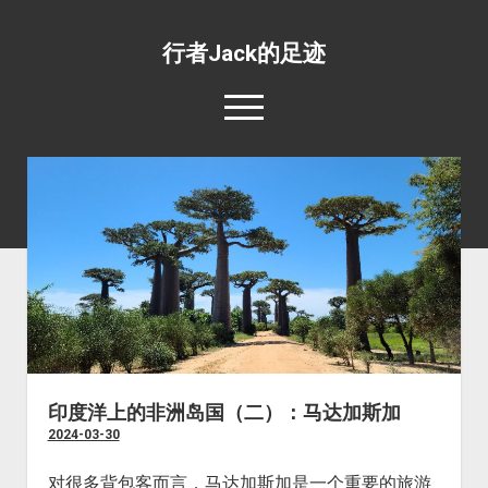
行者Jack的足迹
open
menu
139国行
open
专题照片
dropdown
open
旅游杂文
世界美食
menu
dropdown
open
环绕地球一周并不难
目的地推荐
野生动物
menu
dropdown
工薪族也可以周游世界
四条最惊心动魄的航线
宗教场所
menu
五条最具挑战性的公路
文化遗址
五条最值得体验的火车线路
边界口岸
印度洋上的非洲岛国（二）：马达加斯加
2024-03-30
公共交通
世界之最
对很多背包客而言，马达加斯加是一个重要的旅游