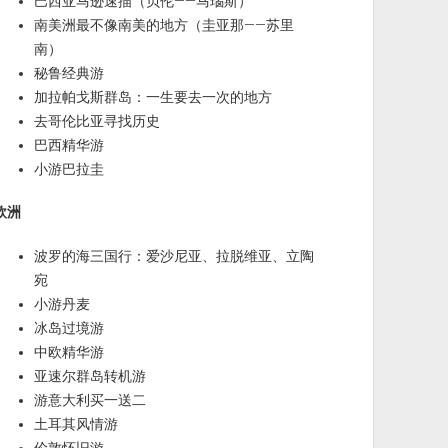
巴西亚马逊速描（贝伦——马瑙斯）
南美洲最不像南美的地方（圭亚那——苏里
南）
秘鲁经典游
加拉帕戈斯群岛：一生要去一次的地方
去哥伦比亚寻找历史
巴西精华游
小游巴拉圭
欧洲
波罗的海三国行：爱沙尼亚、拉脱维亚、立陶
宛
小游丹麦
冰岛过境游
中欧精华游
亚速尔群岛转机游
游意大利买一送二
土耳其风情游