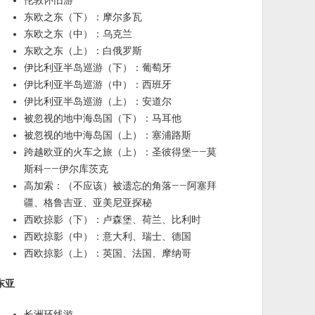
伦敦怀旧游
东欧之东（下）：摩尔多瓦
东欧之东（中）：乌克兰
东欧之东（上）：白俄罗斯
伊比利亚半岛巡游（下）：葡萄牙
伊比利亚半岛巡游（中）：西班牙
伊比利亚半岛巡游（上）：安道尔
被忽视的地中海岛国（下）：马耳他
被忽视的地中海岛国（上）：塞浦路斯
跨越欧亚的火车之旅（上）：圣彼得堡——莫
斯科——伊尔库茨克
高加索：（不应该）被遗忘的角落——阿塞拜
疆、格鲁吉亚、亚美尼亚探秘
西欧掠影（下）：卢森堡、荷兰、比利时
西欧掠影（中）：意大利、瑞士、德国
西欧掠影（上）：英国、法国、摩纳哥
东亚
长洲环线游