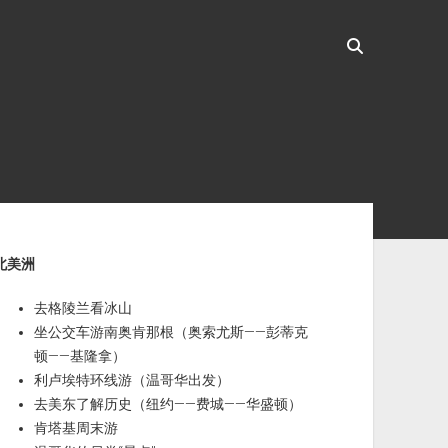
ebar
北美洲
去格陵兰看冰山
坐公交车游南奥肯那根（奥索尤斯——彭蒂克
顿——基隆拿）
利卢埃特环线游（温哥华出发）
去美东了解历史（纽约——费城——华盛顿）
肯塔基周末游