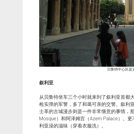
贝鲁特中心区是
叙利亚
从贝鲁特坐车三个小时就来到了叙利亚首都大
枪实弹的军警，多了和蔼可亲的交警。叙利
士革的古城漫步则是一件非常惬意的事情，那里
Mosque）和阿泽姆宫（Azem Palac
利亚澡的滋味（穿着衣服洗）。