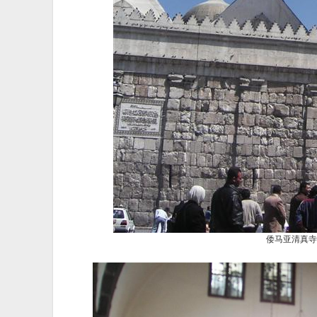
倭马亚清真寺