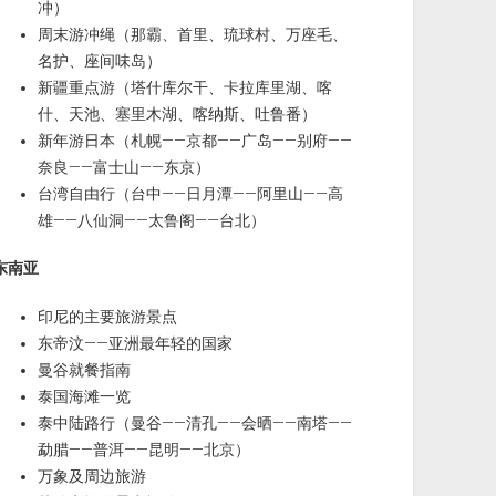
冲）
周末游冲绳（那霸、首里、琉球村、万座毛、
名护、座间味岛）
新疆重点游（塔什库尔干、卡拉库里湖、喀
什、天池、塞里木湖、喀纳斯、吐鲁番）
新年游日本（札幌——京都——广岛——别府——
奈良——富士山——东京）
台湾自由行（台中——日月潭——阿里山——高
雄——八仙洞——太鲁阁——台北）
东南亚
印尼的主要旅游景点
东帝汶——亚洲最年轻的国家
曼谷就餐指南
泰国海滩一览
泰中陆路行（曼谷——清孔——会晒——南塔——
勐腊——普洱——昆明——北京）
万象及周边旅游