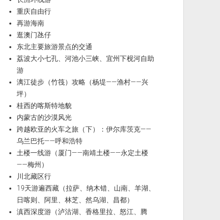
重庆自由行
再游海南
逛澳门氹仔
东北主要旅游景点的交通
荔波大小七孔、河池小三峡、宜州下枧河自助
游
漓江徒步（竹筏）攻略（杨堤——渔村——兴
坪）
桂西的喀斯特地貌
内蒙古的沙漠风光
跨越欧亚的火车之旅（下）：伊尔库茨克——
乌兰巴托——呼和浩特
土楼一线游（厦门——南靖土楼——永定土楼
——梅州）
川北藏区行
19天游遍西藏（拉萨、纳木错、山南、羊湖、
日喀则、阿里、林芝、然乌湖、昌都）
滇西深度游（泸沽湖、香格里拉、怒江、腾