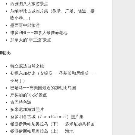
西雅图八大旅游景点
瓜纳华托古城照片集（教堂、广场、隧道、接
吻小巷……）
墨西哥中部旅游
维多利亚——加拿大最佳养老地
加拿大的“非主流”景点
加勒比
特立尼达自然之旅
初探东加勒比（安提瓜——圣基茨和尼维斯——
圣马丁）
巴哈马——离美国最近的加勒比岛国
牙买加的“小众”景点
古巴特色游
多米尼加海滩照片
圣多明各古城（Zona Colonial）照片集
畅游伊斯帕尼奥拉岛（下）：多米尼加共和国
畅游伊斯帕尼奥拉岛（上）：海地