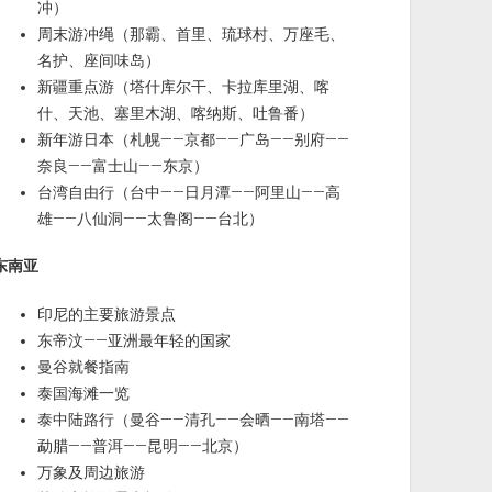
冲）
周末游冲绳（那霸、首里、琉球村、万座毛、
名护、座间味岛）
新疆重点游（塔什库尔干、卡拉库里湖、喀
什、天池、塞里木湖、喀纳斯、吐鲁番）
新年游日本（札幌——京都——广岛——别府——
奈良——富士山——东京）
台湾自由行（台中——日月潭——阿里山——高
雄——八仙洞——太鲁阁——台北）
东南亚
印尼的主要旅游景点
东帝汶——亚洲最年轻的国家
曼谷就餐指南
泰国海滩一览
泰中陆路行（曼谷——清孔——会晒——南塔——
勐腊——普洱——昆明——北京）
万象及周边旅游