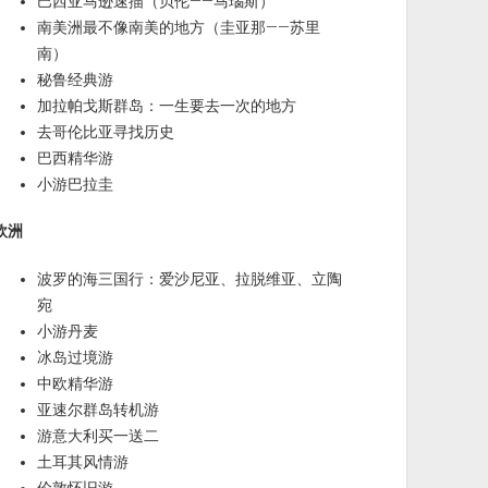
巴西亚马逊速描（贝伦——马瑙斯）
南美洲最不像南美的地方（圭亚那——苏里
南）
秘鲁经典游
加拉帕戈斯群岛：一生要去一次的地方
去哥伦比亚寻找历史
巴西精华游
小游巴拉圭
欧洲
波罗的海三国行：爱沙尼亚、拉脱维亚、立陶
宛
小游丹麦
冰岛过境游
中欧精华游
亚速尔群岛转机游
游意大利买一送二
土耳其风情游