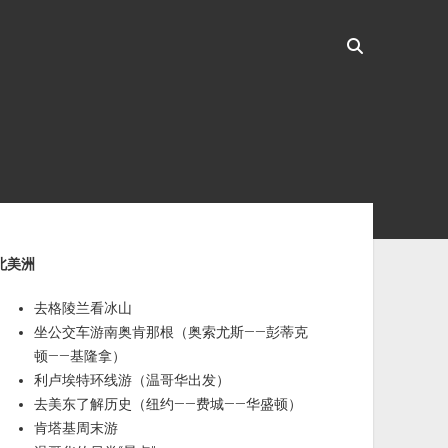
ebar
北美洲
去格陵兰看冰山
坐公交车游南奥肯那根（奥索尤斯——彭蒂克
顿——基隆拿）
利卢埃特环线游（温哥华出发）
去美东了解历史（纽约——费城——华盛顿）
肯塔基周末游