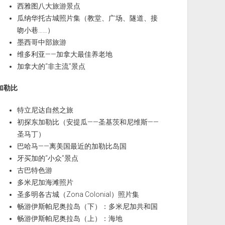
西雅图八大旅游景点
瓜纳华托古城照片集（教堂、广场、隧道、接
吻小巷……）
墨西哥中部旅游
维多利亚——加拿大最佳养老地
加拿大的“非主流”景点
加勒比
特立尼达自然之旅
初探东加勒比（安提瓜——圣基茨和尼维斯——
圣马丁）
巴哈马——离美国最近的加勒比岛国
牙买加的“小众”景点
古巴特色游
多米尼加海滩照片
圣多明各古城（Zona Colonial）照片集
畅游伊斯帕尼奥拉岛（下）：多米尼加共和国
畅游伊斯帕尼奥拉岛（上）：海地