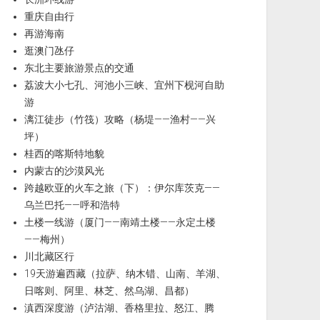
重庆自由行
再游海南
逛澳门氹仔
东北主要旅游景点的交通
荔波大小七孔、河池小三峡、宜州下枧河自助
游
漓江徒步（竹筏）攻略（杨堤——渔村——兴
坪）
桂西的喀斯特地貌
内蒙古的沙漠风光
跨越欧亚的火车之旅（下）：伊尔库茨克——
乌兰巴托——呼和浩特
土楼一线游（厦门——南靖土楼——永定土楼
——梅州）
川北藏区行
19天游遍西藏（拉萨、纳木错、山南、羊湖、
日喀则、阿里、林芝、然乌湖、昌都）
滇西深度游（泸沽湖、香格里拉、怒江、腾