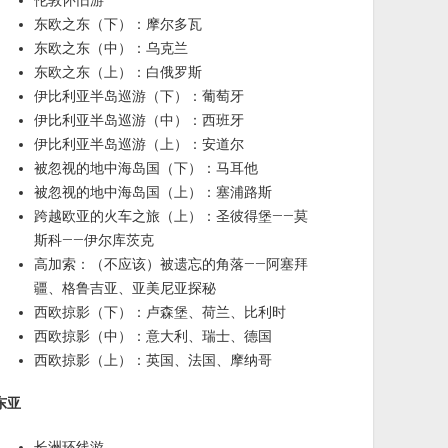
伦敦怀旧游
东欧之东（下）：摩尔多瓦
东欧之东（中）：乌克兰
东欧之东（上）：白俄罗斯
伊比利亚半岛巡游（下）：葡萄牙
伊比利亚半岛巡游（中）：西班牙
伊比利亚半岛巡游（上）：安道尔
被忽视的地中海岛国（下）：马耳他
被忽视的地中海岛国（上）：塞浦路斯
跨越欧亚的火车之旅（上）：圣彼得堡——莫
斯科——伊尔库茨克
高加索：（不应该）被遗忘的角落——阿塞拜
疆、格鲁吉亚、亚美尼亚探秘
西欧掠影（下）：卢森堡、荷兰、比利时
西欧掠影（中）：意大利、瑞士、德国
西欧掠影（上）：英国、法国、摩纳哥
东亚
长洲环线游