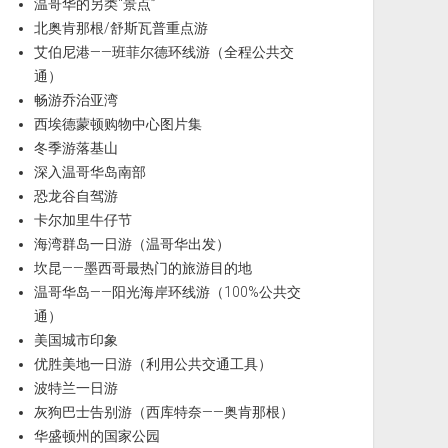
温哥华的另类“景点”
北奥肯那根/舒斯瓦普重点游
艾伯尼港——班菲尔德环线游（全程公共交
通）
畅游乔治亚湾
西埃德蒙顿购物中心图片集
冬季游落基山
深入温哥华岛南部
恐龙谷自驾游
卡尔加里牛仔节
海湾群岛一日游（温哥华出发）
坎昆——墨西哥最热门的旅游目的地
温哥华岛——阳光海岸环线游（100%公共交
通）
美国城市印象
优胜美地一日游（利用公共交通工具）
波特兰一日游
灰狗巴士告别游（西库特奈——奥肯那根）
华盛顿州的国家公园