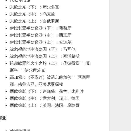
伦敦怀旧游
东欧之东（下）：摩尔多瓦
东欧之东（中）：乌克兰
东欧之东（上）：白俄罗斯
伊比利亚半岛巡游（下）：葡萄牙
伊比利亚半岛巡游（中）：西班牙
伊比利亚半岛巡游（上）：安道尔
被忽视的地中海岛国（下）：马耳他
被忽视的地中海岛国（上）：塞浦路斯
跨越欧亚的火车之旅（上）：圣彼得堡——莫
斯科——伊尔库茨克
高加索：（不应该）被遗忘的角落——阿塞拜
疆、格鲁吉亚、亚美尼亚探秘
西欧掠影（下）：卢森堡、荷兰、比利时
西欧掠影（中）：意大利、瑞士、德国
西欧掠影（上）：英国、法国、摩纳哥
东亚
长洲环线游