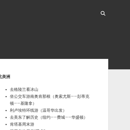
ebar
北美洲
去格陵兰看冰山
坐公交车游南奥肯那根（奥索尤斯——彭蒂克
顿——基隆拿）
利卢埃特环线游（温哥华出发）
去美东了解历史（纽约——费城——华盛顿）
肯塔基周末游