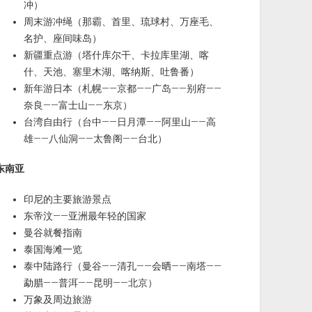
冲）
周末游冲绳（那霸、首里、琉球村、万座毛、
名护、座间味岛）
新疆重点游（塔什库尔干、卡拉库里湖、喀
什、天池、塞里木湖、喀纳斯、吐鲁番）
新年游日本（札幌——京都——广岛——别府——
奈良——富士山——东京）
台湾自由行（台中——日月潭——阿里山——高
雄——八仙洞——太鲁阁——台北）
东南亚
印尼的主要旅游景点
东帝汶——亚洲最年轻的国家
曼谷就餐指南
泰国海滩一览
泰中陆路行（曼谷——清孔——会晒——南塔——
勐腊——普洱——昆明——北京）
万象及周边旅游