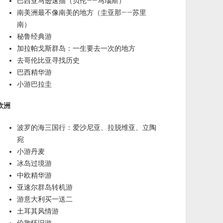
巴西亚马逊速描（贝伦——马瑙斯）
南美洲最不像南美的地方（圭亚那——苏里
南）
秘鲁经典游
加拉帕戈斯群岛：一生要去一次的地方
去哥伦比亚寻找历史
巴西精华游
小游巴拉圭
欧洲
波罗的海三国行：爱沙尼亚、拉脱维亚、立陶
宛
小游丹麦
冰岛过境游
中欧精华游
亚速尔群岛转机游
游意大利买一送二
土耳其风情游