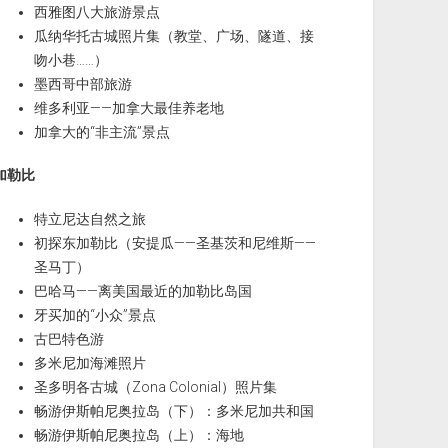
西雅图八大旅游景点
瓜纳华托古城照片集（教堂、广场、隧道、接
吻小巷……）
墨西哥中部旅游
维多利亚——加拿大最佳养老地
加拿大的“非主流”景点
加勒比
特立尼达自然之旅
初探东加勒比（安提瓜——圣基茨和尼维斯——
圣马丁）
巴哈马——离美国最近的加勒比岛国
牙买加的“小众”景点
古巴特色游
多米尼加海滩照片
圣多明各古城（Zona Colonial）照片集
畅游伊斯帕尼奥拉岛（下）：多米尼加共和国
畅游伊斯帕尼奥拉岛（上）：海地