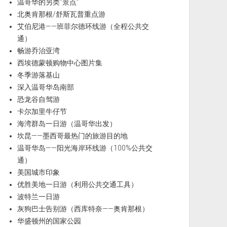
温哥华的另类“景点”
北奥肯那根/舒斯瓦普重点游
艾伯尼港——班菲尔德环线游（全程公共交
通）
畅游乔治亚湾
西埃德蒙顿购物中心图片集
冬季游落基山
深入温哥华岛南部
恐龙谷自驾游
卡尔加里牛仔节
海湾群岛一日游（温哥华出发）
坎昆——墨西哥最热门的旅游目的地
温哥华岛——阳光海岸环线游（100%公共交
通）
美国城市印象
优胜美地一日游（利用公共交通工具）
波特兰一日游
灰狗巴士告别游（西库特奈——奥肯那根）
华盛顿州的国家公园