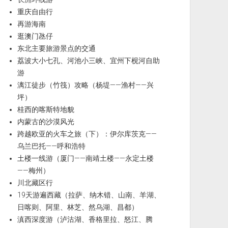
重庆自由行
再游海南
逛澳门氹仔
东北主要旅游景点的交通
荔波大小七孔、河池小三峡、宜州下枧河自助
游
漓江徒步（竹筏）攻略（杨堤——渔村——兴
坪）
桂西的喀斯特地貌
内蒙古的沙漠风光
跨越欧亚的火车之旅（下）：伊尔库茨克——
乌兰巴托——呼和浩特
土楼一线游（厦门——南靖土楼——永定土楼
——梅州）
川北藏区行
19天游遍西藏（拉萨、纳木错、山南、羊湖、
日喀则、阿里、林芝、然乌湖、昌都）
滇西深度游（泸沽湖、香格里拉、怒江、腾